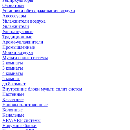
Рециркуляторы
Озонаторы
Установки обеззараживания воздуха
Аксессуары
Увлажнители воздуха
Увлажнители
Ультразвуковые
Традиционные
Арома-увлажнители
Промышленные
Мойки воздуха
Мульти сплит системы
2 комнаты
3 комнаты
4 комнаты
5 комнат
до 8 комнат
Внутренние блоки мульти сплит систем
Настенные
Кассетные
Напольно-потолочные
Колонные
Канальные
VRV/VRF системы
Наружные блоки