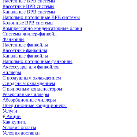
Настенные ВРВ системы
Кассетные ВРВ системы
Канальные ВРВ системы
Напольно-потолочные ВРВ системы
Колонные ВРВ системы
Компрессорно-конденсаторные блоки
Системы чиллер-фанкойл
Фанкойлы
Настенные фанкойлы
Кассетные фанкойлы
Канальные фанкойлы
Напольно-потолочные фанкойлы
Аксессуары для фанкойлов
Чиллеры
С воздушным охлаждением
С водяным охлаждением
С выносным конденсатором
Реверсивные чиллеры
Абсорбционные чиллеры
Прецизионные кондиционеры
Услуги
Акции
Как купить
Условия оплаты
Условия доставки