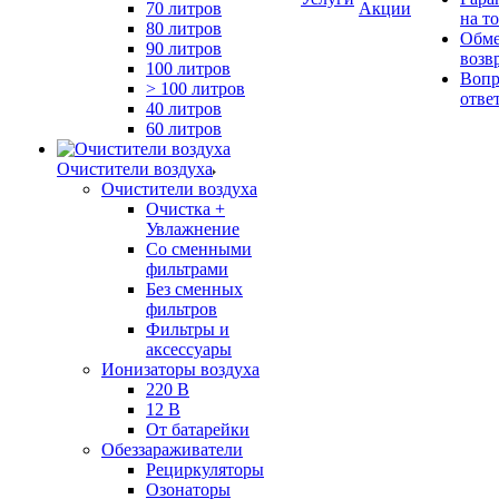
70 литров
Акции
на т
80 литров
Обме
90 литров
возв
100 литров
Вопр
> 100 литров
отве
40 литров
60 литров
Очистители воздуха
Очистители воздуха
Очистка +
Увлажнение
Cо сменными
фильтрами
Без сменных
фильтров
Фильтры и
аксессуары
Ионизаторы воздуха
220 В
12 В
От батарейки
Обеззараживатели
Рециркуляторы
Озонаторы