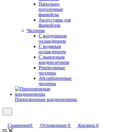
Напольно-
потолочные
фанкойлы
Аксессуары для
фанкойлов
Чиллеры
С воздушным
охлаждением
С водяным
охлаждением
С выносным
конденсатором
Реверсивные
чиллеры
Абсорбционные
чиллеры
Прецизионные кондиционеры
Сравнение
0
Отложенные
0
Корзина
0