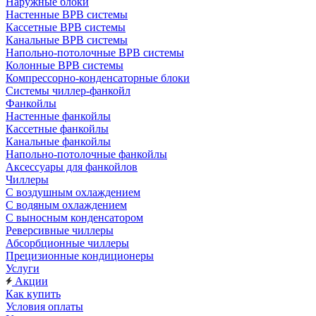
Наружные блоки
Настенные ВРВ системы
Кассетные ВРВ системы
Канальные ВРВ системы
Напольно-потолочные ВРВ системы
Колонные ВРВ системы
Компрессорно-конденсаторные блоки
Системы чиллер-фанкойл
Фанкойлы
Настенные фанкойлы
Кассетные фанкойлы
Канальные фанкойлы
Напольно-потолочные фанкойлы
Аксессуары для фанкойлов
Чиллеры
С воздушным охлаждением
С водяным охлаждением
С выносным конденсатором
Реверсивные чиллеры
Абсорбционные чиллеры
Прецизионные кондиционеры
Услуги
Акции
Как купить
Условия оплаты