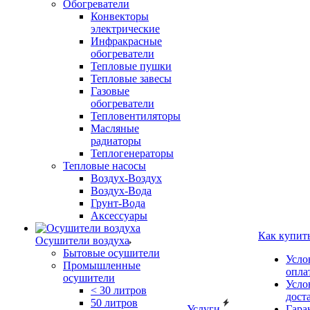
Обогреватели
Конвекторы
электрические
Инфракрасные
обогреватели
Тепловые пушки
Тепловые завесы
Газовые
обогреватели
Тепловентиляторы
Масляные
радиаторы
Теплогенераторы
Тепловые насосы
Воздух-Воздух
Воздух-Вода
Грунт-Вода
Аксессуары
Как купит
Осушители воздуха
Бытовые осушители
Усло
Промышленные
опла
осушители
Усло
< 30 литров
дост
50 литров
Услуги
Гара