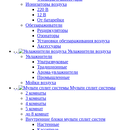
Ионизаторы воздуха
220 В
12 В
От батарейки
Обеззараживатели
Рециркуляторы
Озонаторы
Установки обеззараживания воздуха
Аксессуары
Увлажнители воздуха
Увлажнители
Ультразвуковые
Традиционные
Арома-увлажнители
Промышленные
Мойки воздуха
Мульти сплит системы
2 комнаты
3 комнаты
4 комнаты
5 комнат
до 8 комнат
Внутренние блоки мульти сплит систем
Настенные
Кассетные