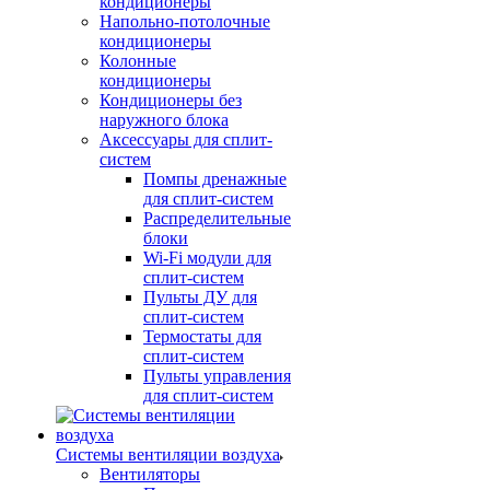
кондиционеры
Напольно-потолочные
кондиционеры
Колонные
кондиционеры
Кондиционеры без
наружного блока
Аксессуары для сплит-
систем
Помпы дренажные
для сплит-систем
Распределительные
блоки
Wi-Fi модули для
сплит-систем
Пульты ДУ для
сплит-систем
Термостаты для
сплит-систем
Пульты управления
для сплит-систем
Системы вентиляции воздуха
Вентиляторы