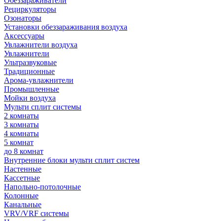
Обеззараживатели
Рециркуляторы
Озонаторы
Установки обеззараживания воздуха
Аксессуары
Увлажнители воздуха
Увлажнители
Ультразвуковые
Традиционные
Арома-увлажнители
Промышленные
Мойки воздуха
Мульти сплит системы
2 комнаты
3 комнаты
4 комнаты
5 комнат
до 8 комнат
Внутренние блоки мульти сплит систем
Настенные
Кассетные
Напольно-потолочные
Колонные
Канальные
VRV/VRF системы