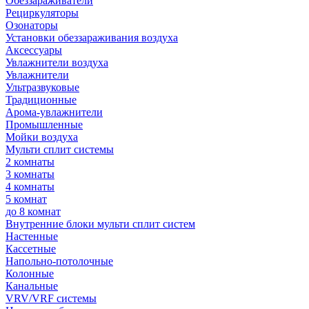
Обеззараживатели
Рециркуляторы
Озонаторы
Установки обеззараживания воздуха
Аксессуары
Увлажнители воздуха
Увлажнители
Ультразвуковые
Традиционные
Арома-увлажнители
Промышленные
Мойки воздуха
Мульти сплит системы
2 комнаты
3 комнаты
4 комнаты
5 комнат
до 8 комнат
Внутренние блоки мульти сплит систем
Настенные
Кассетные
Напольно-потолочные
Колонные
Канальные
VRV/VRF системы