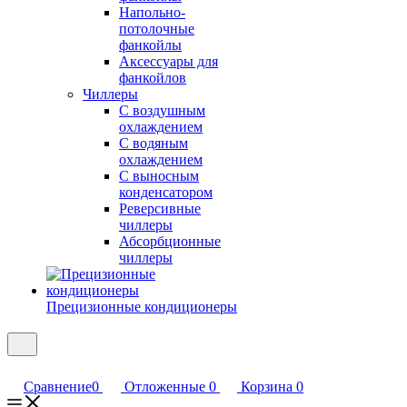
Напольно-
потолочные
фанкойлы
Аксессуары для
фанкойлов
Чиллеры
С воздушным
охлаждением
С водяным
охлаждением
С выносным
конденсатором
Реверсивные
чиллеры
Абсорбционные
чиллеры
Прецизионные кондиционеры
Сравнение
0
Отложенные
0
Корзина
0