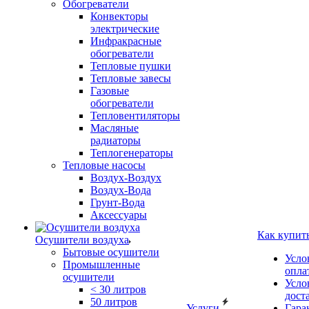
Обогреватели
Конвекторы
электрические
Инфракрасные
обогреватели
Тепловые пушки
Тепловые завесы
Газовые
обогреватели
Тепловентиляторы
Масляные
радиаторы
Теплогенераторы
Тепловые насосы
Воздух-Воздух
Воздух-Вода
Грунт-Вода
Аксессуары
Как купит
Осушители воздуха
Бытовые осушители
Усло
Промышленные
опла
осушители
Усло
< 30 литров
дост
50 литров
Услуги
Гара