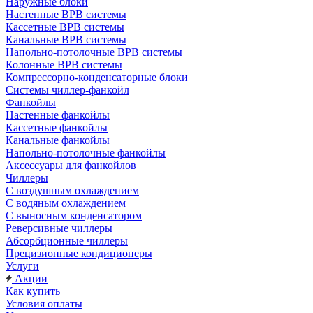
Наружные блоки
Настенные ВРВ системы
Кассетные ВРВ системы
Канальные ВРВ системы
Напольно-потолочные ВРВ системы
Колонные ВРВ системы
Компрессорно-конденсаторные блоки
Системы чиллер-фанкойл
Фанкойлы
Настенные фанкойлы
Кассетные фанкойлы
Канальные фанкойлы
Напольно-потолочные фанкойлы
Аксессуары для фанкойлов
Чиллеры
С воздушным охлаждением
С водяным охлаждением
С выносным конденсатором
Реверсивные чиллеры
Абсорбционные чиллеры
Прецизионные кондиционеры
Услуги
Акции
Как купить
Условия оплаты