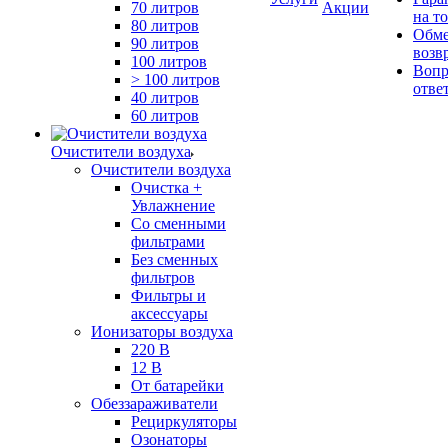
70 литров
Акции
на т
80 литров
Обме
90 литров
возв
100 литров
Вопр
> 100 литров
отве
40 литров
60 литров
Очистители воздуха
Очистители воздуха
Очистка +
Увлажнение
Cо сменными
фильтрами
Без сменных
фильтров
Фильтры и
аксессуары
Ионизаторы воздуха
220 В
12 В
От батарейки
Обеззараживатели
Рециркуляторы
Озонаторы