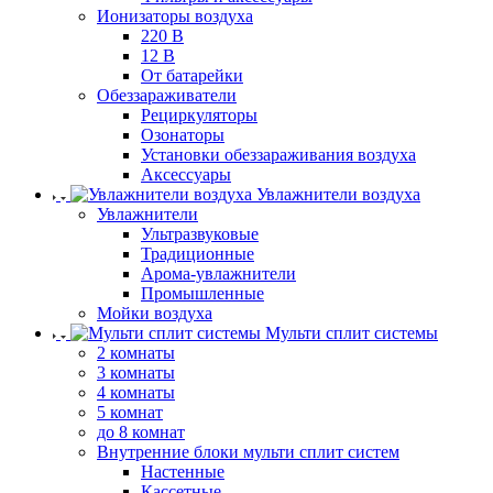
Ионизаторы воздуха
220 В
12 В
От батарейки
Обеззараживатели
Рециркуляторы
Озонаторы
Установки обеззараживания воздуха
Аксессуары
Увлажнители воздуха
Увлажнители
Ультразвуковые
Традиционные
Арома-увлажнители
Промышленные
Мойки воздуха
Мульти сплит системы
2 комнаты
3 комнаты
4 комнаты
5 комнат
до 8 комнат
Внутренние блоки мульти сплит систем
Настенные
Кассетные