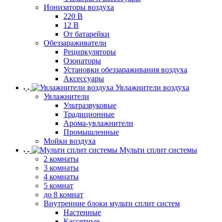
Ионизаторы воздуха
220 В
12 В
От батарейки
Обеззараживатели
Рециркуляторы
Озонаторы
Установки обеззараживания воздуха
Аксессуары
Увлажнители воздуха
Увлажнители
Ультразвуковые
Традиционные
Арома-увлажнители
Промышленные
Мойки воздуха
Мульти сплит системы
2 комнаты
3 комнаты
4 комнаты
5 комнат
до 8 комнат
Внутренние блоки мульти сплит систем
Настенные
Кассетные