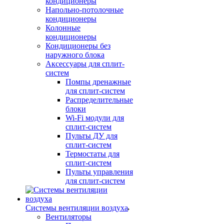
кондиционеры
Напольно-потолочные
кондиционеры
Колонные
кондиционеры
Кондиционеры без
наружного блока
Аксессуары для сплит-
систем
Помпы дренажные
для сплит-систем
Распределительные
блоки
Wi-Fi модули для
сплит-систем
Пульты ДУ для
сплит-систем
Термостаты для
сплит-систем
Пульты управления
для сплит-систем
Системы вентиляции воздуха
Вентиляторы