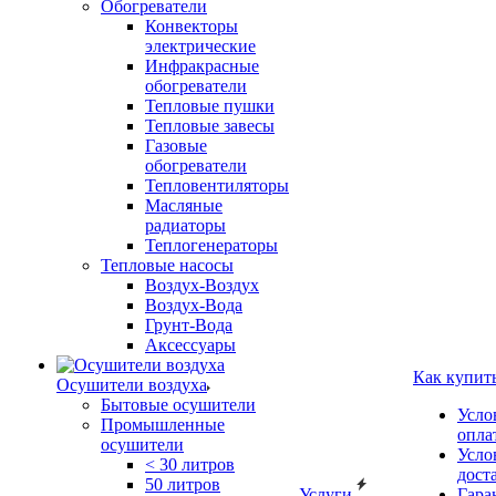
Обогреватели
Конвекторы
электрические
Инфракрасные
обогреватели
Тепловые пушки
Тепловые завесы
Газовые
обогреватели
Тепловентиляторы
Масляные
радиаторы
Теплогенераторы
Тепловые насосы
Воздух-Воздух
Воздух-Вода
Грунт-Вода
Аксессуары
Как купит
Осушители воздуха
Бытовые осушители
Усло
Промышленные
опла
осушители
Усло
< 30 литров
дост
50 литров
Услуги
Гара