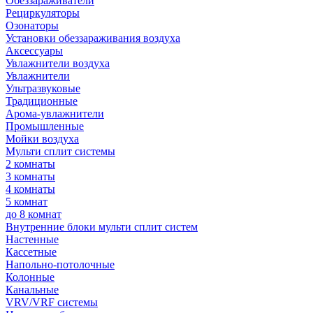
Обеззараживатели
Рециркуляторы
Озонаторы
Установки обеззараживания воздуха
Аксессуары
Увлажнители воздуха
Увлажнители
Ультразвуковые
Традиционные
Арома-увлажнители
Промышленные
Мойки воздуха
Мульти сплит системы
2 комнаты
3 комнаты
4 комнаты
5 комнат
до 8 комнат
Внутренние блоки мульти сплит систем
Настенные
Кассетные
Напольно-потолочные
Колонные
Канальные
VRV/VRF системы