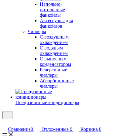
Напольно-
потолочные
фанкойлы
Аксессуары для
фанкойлов
Чиллеры
С воздушным
охлаждением
С водяным
охлаждением
С выносным
конденсатором
Реверсивные
чиллеры
Абсорбционные
чиллеры
Прецизионные кондиционеры
Сравнение
0
Отложенные
0
Корзина
0