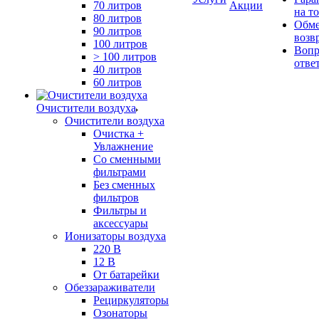
70 литров
Акции
на т
80 литров
Обме
90 литров
возв
100 литров
Вопр
> 100 литров
отве
40 литров
60 литров
Очистители воздуха
Очистители воздуха
Очистка +
Увлажнение
Cо сменными
фильтрами
Без сменных
фильтров
Фильтры и
аксессуары
Ионизаторы воздуха
220 В
12 В
От батарейки
Обеззараживатели
Рециркуляторы
Озонаторы