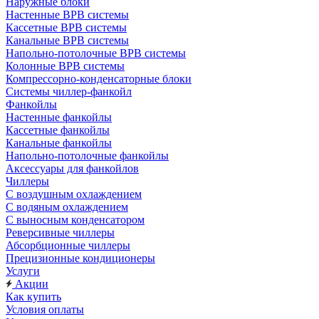
Наружные блоки
Настенные ВРВ системы
Кассетные ВРВ системы
Канальные ВРВ системы
Напольно-потолочные ВРВ системы
Колонные ВРВ системы
Компрессорно-конденсаторные блоки
Системы чиллер-фанкойл
Фанкойлы
Настенные фанкойлы
Кассетные фанкойлы
Канальные фанкойлы
Напольно-потолочные фанкойлы
Аксессуары для фанкойлов
Чиллеры
С воздушным охлаждением
С водяным охлаждением
С выносным конденсатором
Реверсивные чиллеры
Абсорбционные чиллеры
Прецизионные кондиционеры
Услуги
Акции
Как купить
Условия оплаты