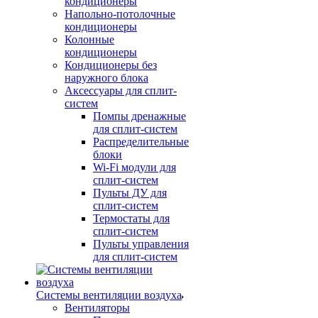
кондиционеры
Напольно-потолочные
кондиционеры
Колонные
кондиционеры
Кондиционеры без
наружного блока
Аксессуары для сплит-
систем
Помпы дренажные
для сплит-систем
Распределительные
блоки
Wi-Fi модули для
сплит-систем
Пульты ДУ для
сплит-систем
Термостаты для
сплит-систем
Пульты управления
для сплит-систем
Системы вентиляции воздуха
Вентиляторы