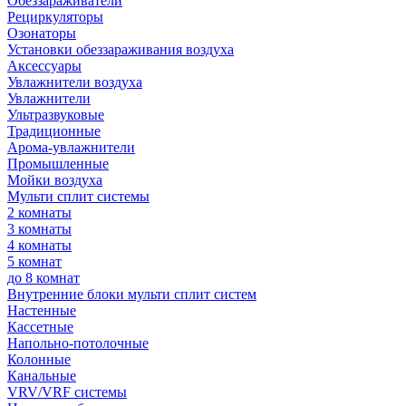
Обеззараживатели
Рециркуляторы
Озонаторы
Установки обеззараживания воздуха
Аксессуары
Увлажнители воздуха
Увлажнители
Ультразвуковые
Традиционные
Арома-увлажнители
Промышленные
Мойки воздуха
Мульти сплит системы
2 комнаты
3 комнаты
4 комнаты
5 комнат
до 8 комнат
Внутренние блоки мульти сплит систем
Настенные
Кассетные
Напольно-потолочные
Колонные
Канальные
VRV/VRF системы