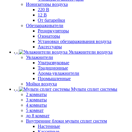
Ионизаторы воздуха
220 В
12 В
От батарейки
Обеззараживатели
Рециркуляторы
Озонаторы
Установки обеззараживания воздуха
Аксессуары
Увлажнители воздуха
Увлажнители
Ультразвуковые
Традиционные
Арома-увлажнители
Промышленные
Мойки воздуха
Мульти сплит системы
2 комнаты
3 комнаты
4 комнаты
5 комнат
до 8 комнат
Внутренние блоки мульти сплит систем
Настенные
Кассетные