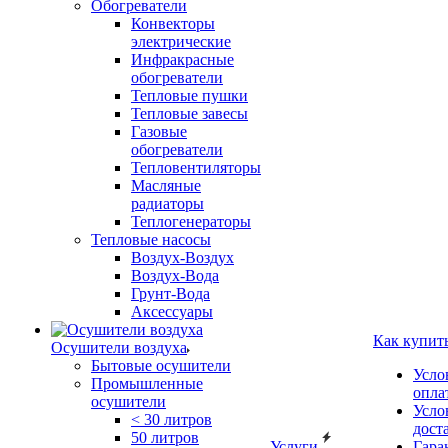
Обогреватели
Конвекторы
электрические
Инфракрасные
обогреватели
Тепловые пушки
Тепловые завесы
Газовые
обогреватели
Тепловентиляторы
Масляные
радиаторы
Теплогенераторы
Тепловые насосы
Воздух-Воздух
Воздух-Вода
Грунт-Вода
Аксессуары
Как купит
Осушители воздуха
Бытовые осушители
Усло
Промышленные
опла
осушители
Усло
< 30 литров
дост
50 литров
Услуги
Гара