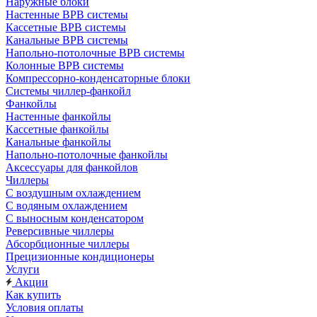
Наружные блоки
Настенные ВРВ системы
Кассетные ВРВ системы
Канальные ВРВ системы
Напольно-потолочные ВРВ системы
Колонные ВРВ системы
Компрессорно-конденсаторные блоки
Системы чиллер-фанкойл
Фанкойлы
Настенные фанкойлы
Кассетные фанкойлы
Канальные фанкойлы
Напольно-потолочные фанкойлы
Аксессуары для фанкойлов
Чиллеры
С воздушным охлаждением
С водяным охлаждением
С выносным конденсатором
Реверсивные чиллеры
Абсорбционные чиллеры
Прецизионные кондиционеры
Услуги
Акции
Как купить
Условия оплаты