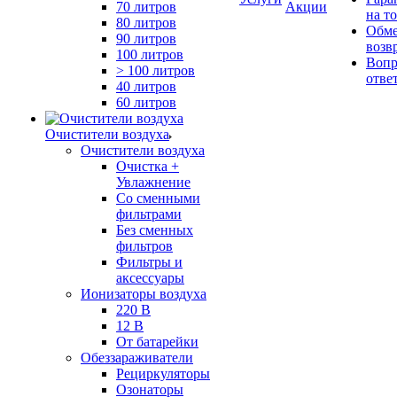
70 литров
Акции
на т
80 литров
Обме
90 литров
возв
100 литров
Вопр
> 100 литров
отве
40 литров
60 литров
Очистители воздуха
Очистители воздуха
Очистка +
Увлажнение
Cо сменными
фильтрами
Без сменных
фильтров
Фильтры и
аксессуары
Ионизаторы воздуха
220 В
12 В
От батарейки
Обеззараживатели
Рециркуляторы
Озонаторы