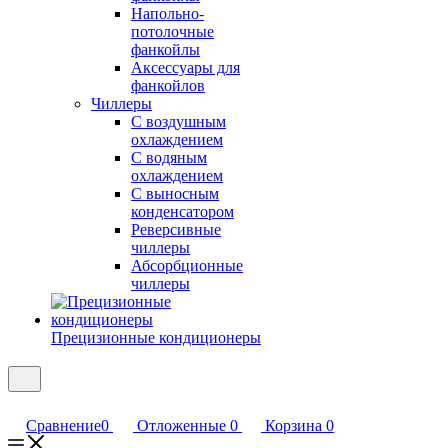
Напольно-
потолочные
фанкойлы
Аксессуары для
фанкойлов
Чиллеры
С воздушным
охлаждением
С водяным
охлаждением
С выносным
конденсатором
Реверсивные
чиллеры
Абсорбционные
чиллеры
Прецизионные кондиционеры
Сравнение
0
Отложенные
0
Корзина
0