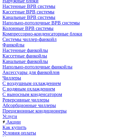
Наружные блоки
Настенные ВРВ системы
Кассетные ВРВ системы
Канальные ВРВ системы
Напольно-потолочные ВРВ системы
Колонные ВРВ системы
Компрессорно-конденсаторные блоки
Системы чиллер-фанкойл
Фанкойлы
Настенные фанкойлы
Кассетные фанкойлы
Канальные фанкойлы
Напольно-потолочные фанкойлы
Аксессуары для фанкойлов
Чиллеры
С воздушным охлаждением
С водяным охлаждением
С выносным конденсатором
Реверсивные чиллеры
Абсорбционные чиллеры
Прецизионные кондиционеры
Услуги
Акции
Как купить
Условия оплаты