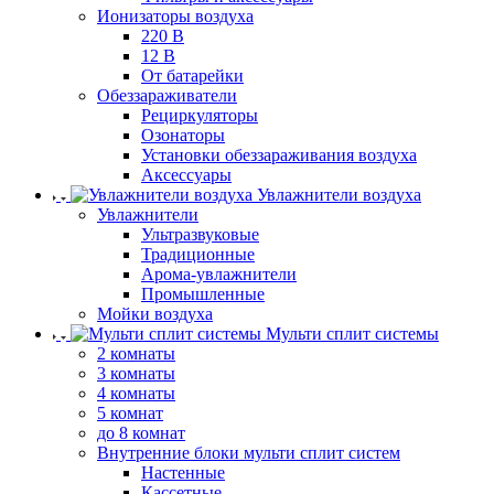
Ионизаторы воздуха
220 В
12 В
От батарейки
Обеззараживатели
Рециркуляторы
Озонаторы
Установки обеззараживания воздуха
Аксессуары
Увлажнители воздуха
Увлажнители
Ультразвуковые
Традиционные
Арома-увлажнители
Промышленные
Мойки воздуха
Мульти сплит системы
2 комнаты
3 комнаты
4 комнаты
5 комнат
до 8 комнат
Внутренние блоки мульти сплит систем
Настенные
Кассетные