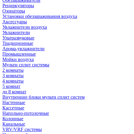
Обеззараживатели
Рециркуляторы
Озонаторы
Установки обеззараживания воздуха
Аксессуары
Увлажнители воздуха
Увлажнители
Ультразвуковые
Традиционные
Арома-увлажнители
Промышленные
Мойки воздуха
Мульти сплит системы
2 комнаты
3 комнаты
4 комнаты
5 комнат
до 8 комнат
Внутренние блоки мульти сплит систем
Настенные
Кассетные
Напольно-потолочные
Колонные
Канальные
VRV/VRF системы