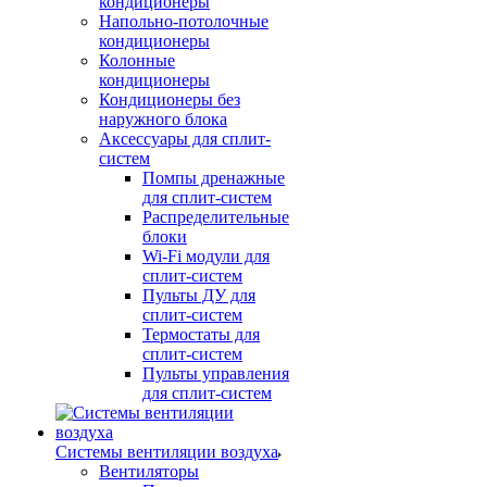
кондиционеры
Напольно-потолочные
кондиционеры
Колонные
кондиционеры
Кондиционеры без
наружного блока
Аксессуары для сплит-
систем
Помпы дренажные
для сплит-систем
Распределительные
блоки
Wi-Fi модули для
сплит-систем
Пульты ДУ для
сплит-систем
Термостаты для
сплит-систем
Пульты управления
для сплит-систем
Системы вентиляции воздуха
Вентиляторы