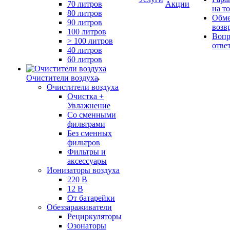
70 литров
Акции
на т
80 литров
Обме
90 литров
возв
100 литров
Вопр
> 100 литров
отве
40 литров
60 литров
Очистители воздуха
Очистители воздуха
Очистка +
Увлажнение
Cо сменными
фильтрами
Без сменных
фильтров
Фильтры и
аксессуары
Ионизаторы воздуха
220 В
12 В
От батарейки
Обеззараживатели
Рециркуляторы
Озонаторы