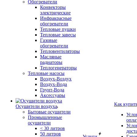
Обогреватели
Конвекторы
электрические
Инфракрасные
обогреватели
Тепловые пушки
Тепловые завесы
Газовые
обогреватели
Тепловентиляторы
Масляные
радиаторы
Теплогенераторы
Тепловые насосы
Воздух-Воздух
Воздух-Вода
Грунт-Вода
Аксессуары
Как купит
Осушители воздуха
Бытовые осушители
Усло
Промышленные
опла
осушители
Усло
< 30 литров
дост
50 литров
Услуги
Гара