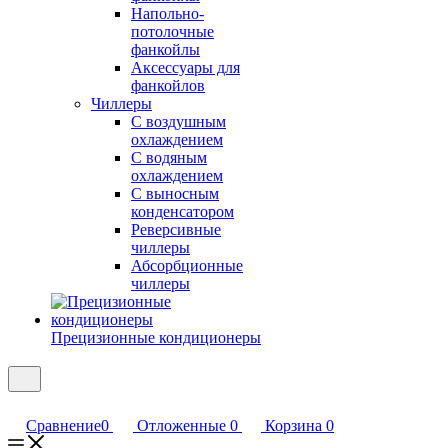
Напольно-
потолочные
фанкойлы
Аксессуары для
фанкойлов
Чиллеры
С воздушным
охлаждением
С водяным
охлаждением
С выносным
конденсатором
Реверсивные
чиллеры
Абсорбционные
чиллеры
Прецизионные кондиционеры
Сравнение
0
Отложенные
0
Корзина
0