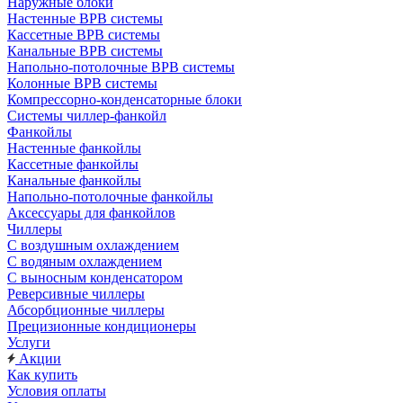
Наружные блоки
Настенные ВРВ системы
Кассетные ВРВ системы
Канальные ВРВ системы
Напольно-потолочные ВРВ системы
Колонные ВРВ системы
Компрессорно-конденсаторные блоки
Системы чиллер-фанкойл
Фанкойлы
Настенные фанкойлы
Кассетные фанкойлы
Канальные фанкойлы
Напольно-потолочные фанкойлы
Аксессуары для фанкойлов
Чиллеры
С воздушным охлаждением
С водяным охлаждением
С выносным конденсатором
Реверсивные чиллеры
Абсорбционные чиллеры
Прецизионные кондиционеры
Услуги
Акции
Как купить
Условия оплаты