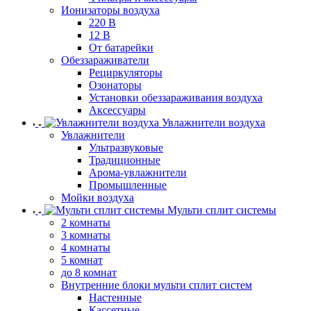
Ионизаторы воздуха
220 В
12 В
От батарейки
Обеззараживатели
Рециркуляторы
Озонаторы
Установки обеззараживания воздуха
Аксессуары
Увлажнители воздуха
Увлажнители
Ультразвуковые
Традиционные
Арома-увлажнители
Промышленные
Мойки воздуха
Мульти сплит системы
2 комнаты
3 комнаты
4 комнаты
5 комнат
до 8 комнат
Внутренние блоки мульти сплит систем
Настенные
Кассетные