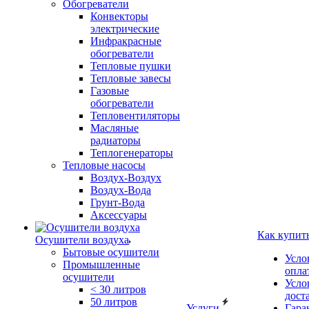
Обогреватели
Конвекторы
электрические
Инфракрасные
обогреватели
Тепловые пушки
Тепловые завесы
Газовые
обогреватели
Тепловентиляторы
Масляные
радиаторы
Теплогенераторы
Тепловые насосы
Воздух-Воздух
Воздух-Вода
Грунт-Вода
Аксессуары
Как купит
Осушители воздуха
Бытовые осушители
Усло
Промышленные
опла
осушители
Усло
< 30 литров
дост
50 литров
Услуги
Гара