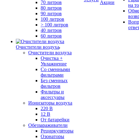
70 литров
Акции
на т
80 литров
Обме
90 литров
возв
100 литров
Вопр
> 100 литров
отве
40 литров
60 литров
Очистители воздуха
Очистители воздуха
Очистка +
Увлажнение
Cо сменными
фильтрами
Без сменных
фильтров
Фильтры и
аксессуары
Ионизаторы воздуха
220 В
12 В
От батарейки
Обеззараживатели
Рециркуляторы
Озонаторы