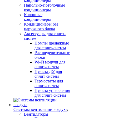
кондиционеры
Напольно-потолочные
кондиционеры
Колонные
кондиционеры
Кондиционеры без
наружного блока
Аксессуары для сплит-
систем
Помпы дренажные
для сплит-систем
Распределительные
блоки
Wi-Fi модули для
сплит-систем
Пульты ДУ для
сплит-систем
Термостаты для
сплит-систем
Пульты управления
для сплит-систем
Системы вентиляции воздуха
Вентиляторы