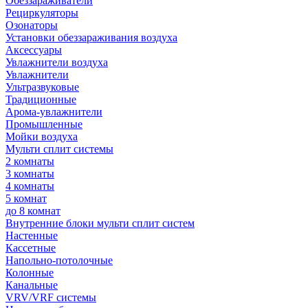
Обеззараживатели
Рециркуляторы
Озонаторы
Установки обеззараживания воздуха
Аксессуары
Увлажнители воздуха
Увлажнители
Ультразвуковые
Традиционные
Арома-увлажнители
Промышленные
Мойки воздуха
Мульти сплит системы
2 комнаты
3 комнаты
4 комнаты
5 комнат
до 8 комнат
Внутренние блоки мульти сплит систем
Настенные
Кассетные
Напольно-потолочные
Колонные
Канальные
VRV/VRF системы