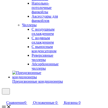
Напольно-
потолочные
фанкойлы
Аксессуары для
фанкойлов
Чиллеры
С воздушным
охлаждением
С водяным
охлаждением
С выносным
конденсатором
Реверсивные
чиллеры
Абсорбционные
чиллеры
Прецизионные кондиционеры
Сравнение
0
Отложенные
0
Корзина
0