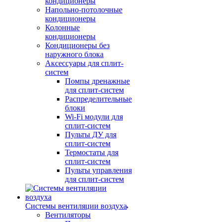
кондиционеры
Напольно-потолочные
кондиционеры
Колонные
кондиционеры
Кондиционеры без
наружного блока
Аксессуары для сплит-
систем
Помпы дренажные
для сплит-систем
Распределительные
блоки
Wi-Fi модули для
сплит-систем
Пульты ДУ для
сплит-систем
Термостаты для
сплит-систем
Пульты управления
для сплит-систем
Системы вентиляции воздуха
Вентиляторы