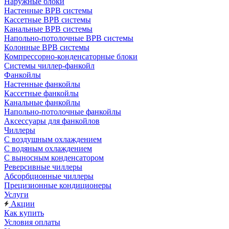
Наружные блоки
Настенные ВРВ системы
Кассетные ВРВ системы
Канальные ВРВ системы
Напольно-потолочные ВРВ системы
Колонные ВРВ системы
Компрессорно-конденсаторные блоки
Системы чиллер-фанкойл
Фанкойлы
Настенные фанкойлы
Кассетные фанкойлы
Канальные фанкойлы
Напольно-потолочные фанкойлы
Аксессуары для фанкойлов
Чиллеры
С воздушным охлаждением
С водяным охлаждением
С выносным конденсатором
Реверсивные чиллеры
Абсорбционные чиллеры
Прецизионные кондиционеры
Услуги
Акции
Как купить
Условия оплаты