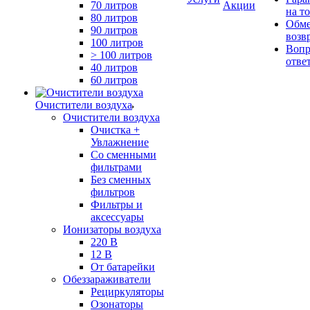
70 литров
Акции
на т
80 литров
Обме
90 литров
возв
100 литров
Вопр
> 100 литров
отве
40 литров
60 литров
Очистители воздуха
Очистители воздуха
Очистка +
Увлажнение
Cо сменными
фильтрами
Без сменных
фильтров
Фильтры и
аксессуары
Ионизаторы воздуха
220 В
12 В
От батарейки
Обеззараживатели
Рециркуляторы
Озонаторы