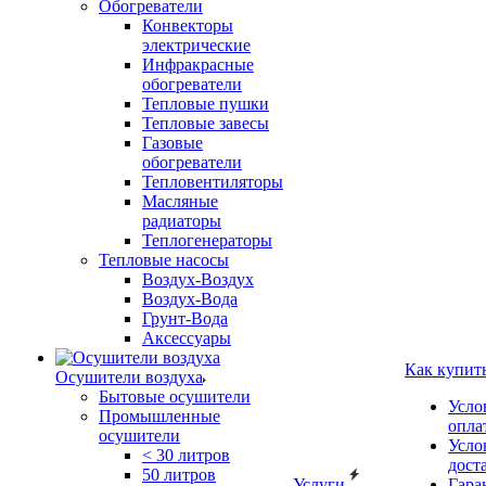
Обогреватели
Конвекторы
электрические
Инфракрасные
обогреватели
Тепловые пушки
Тепловые завесы
Газовые
обогреватели
Тепловентиляторы
Масляные
радиаторы
Теплогенераторы
Тепловые насосы
Воздух-Воздух
Воздух-Вода
Грунт-Вода
Аксессуары
Как купит
Осушители воздуха
Бытовые осушители
Усло
Промышленные
опла
осушители
Усло
< 30 литров
дост
50 литров
Услуги
Гара