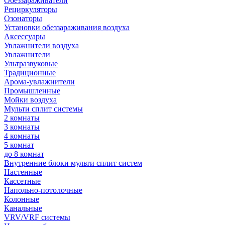
Обеззараживатели
Рециркуляторы
Озонаторы
Установки обеззараживания воздуха
Аксессуары
Увлажнители воздуха
Увлажнители
Ультразвуковые
Традиционные
Арома-увлажнители
Промышленные
Мойки воздуха
Мульти сплит системы
2 комнаты
3 комнаты
4 комнаты
5 комнат
до 8 комнат
Внутренние блоки мульти сплит систем
Настенные
Кассетные
Напольно-потолочные
Колонные
Канальные
VRV/VRF системы