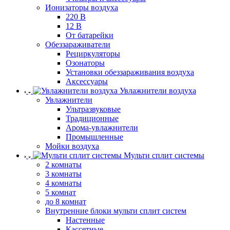
Ионизаторы воздуха
220 В
12 В
От батарейки
Обеззараживатели
Рециркуляторы
Озонаторы
Установки обеззараживания воздуха
Аксессуары
Увлажнители воздуха
Увлажнители
Ультразвуковые
Традиционные
Арома-увлажнители
Промышленные
Мойки воздуха
Мульти сплит системы
2 комнаты
3 комнаты
4 комнаты
5 комнат
до 8 комнат
Внутренние блоки мульти сплит систем
Настенные
Кассетные