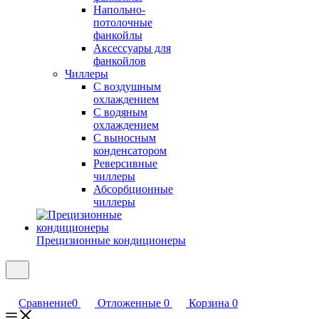
Напольно-
потолочные
фанкойлы
Аксессуары для
фанкойлов
Чиллеры
С воздушным
охлаждением
С водяным
охлаждением
С выносным
конденсатором
Реверсивные
чиллеры
Абсорбционные
чиллеры
Прецизионные кондиционеры
Сравнение
0
Отложенные
0
Корзина
0