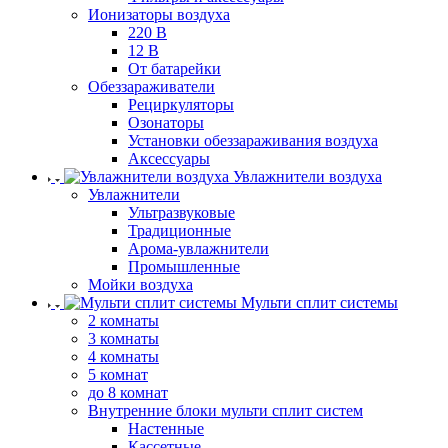
Ионизаторы воздуха
220 В
12 В
От батарейки
Обеззараживатели
Рециркуляторы
Озонаторы
Установки обеззараживания воздуха
Аксессуары
Увлажнители воздуха
Увлажнители
Ультразвуковые
Традиционные
Арома-увлажнители
Промышленные
Мойки воздуха
Мульти сплит системы
2 комнаты
3 комнаты
4 комнаты
5 комнат
до 8 комнат
Внутренние блоки мульти сплит систем
Настенные
Кассетные