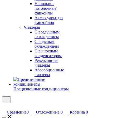
Напольно-
потолочные
фанкойлы
Аксессуары для
фанкойлов
Чиллеры
С воздушным
охлаждением
С водяным
охлаждением
С выносным
конденсатором
Реверсивные
чиллеры
Абсорбционные
чиллеры
Прецизионные кондиционеры
Сравнение
0
Отложенные
0
Корзина
0