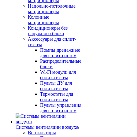
кондиционеры
Напольно-потолочные
кондиционеры
Колонные
кондиционеры
Кондиционеры без
наружного блока
Аксессуары для сплит-
систем
Помпы дренажные
для сплит-систем
Распределительные
блоки
Wi-Fi модули для
сплит-систем
Пульты ДУ для
сплит-систем
Термостаты для
сплит-систем
Пульты управления
для сплит-систем
Системы вентиляции воздуха
Вентиляторы