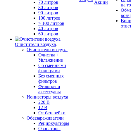
70 литров
Акции
на т
80 литров
Обме
90 литров
возв
100 литров
Вопр
> 100 литров
отве
40 литров
60 литров
Очистители воздуха
Очистители воздуха
Очистка +
Увлажнение
Cо сменными
фильтрами
Без сменных
фильтров
Фильтры и
аксессуары
Ионизаторы воздуха
220 В
12 В
От батарейки
Обеззараживатели
Рециркуляторы
Озонаторы