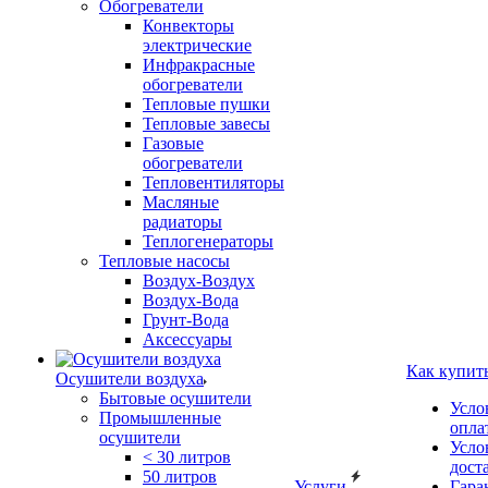
Обогреватели
Конвекторы
электрические
Инфракрасные
обогреватели
Тепловые пушки
Тепловые завесы
Газовые
обогреватели
Тепловентиляторы
Масляные
радиаторы
Теплогенераторы
Тепловые насосы
Воздух-Воздух
Воздух-Вода
Грунт-Вода
Аксессуары
Как купит
Осушители воздуха
Бытовые осушители
Усло
Промышленные
опла
осушители
Усло
< 30 литров
дост
50 литров
Услуги
Гара