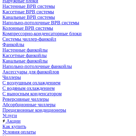
Наружные блоки
Настенные ВРВ системы
Кассетные ВРВ системы
Канальные ВРВ системы
Напольно-потолочные ВРВ системы
Колонные ВРВ системы
Компрессорно-конденсаторные блоки
Системы чиллер-фанкойл
Фанкойлы
Настенные фанкойлы
Кассетные фанкойлы
Канальные фанкойлы
Напольно-потолочные фанкойлы
Аксессуары для фанкойлов
Чиллеры
С воздушным охлаждением
С водяным охлаждением
С выносным конденсатором
Реверсивные чиллеры
Абсорбционные чиллеры
Прецизионные кондиционеры
Услуги
Акции
Как купить
Условия оплаты