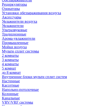
Обеззараживатели
Рециркуляторы
Озонаторы
Установки обеззараживания воздуха
Аксессуары
Увлажнители воздуха
Увлажнители
Ультразвуковые
Традиционные
Арома-увлажнители
Промышленные
Мойки воздуха
Мульти сплит системы
2 комнаты
3 комнаты
4 комнаты
5 комнат
до 8 комнат
Внутренние блоки мульти сплит систем
Настенные
Кассетные
Напольно-потолочные
Колонные
Канальные
VRV/VRF системы