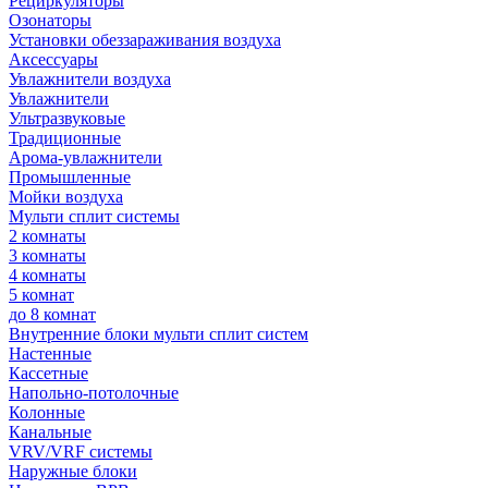
Рециркуляторы
Озонаторы
Установки обеззараживания воздуха
Аксессуары
Увлажнители воздуха
Увлажнители
Ультразвуковые
Традиционные
Арома-увлажнители
Промышленные
Мойки воздуха
Мульти сплит системы
2 комнаты
3 комнаты
4 комнаты
5 комнат
до 8 комнат
Внутренние блоки мульти сплит систем
Настенные
Кассетные
Напольно-потолочные
Колонные
Канальные
VRV/VRF системы
Наружные блоки