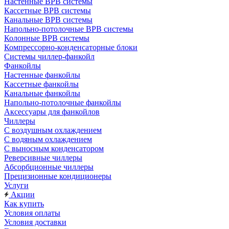
Настенные ВРВ системы
Кассетные ВРВ системы
Канальные ВРВ системы
Напольно-потолочные ВРВ системы
Колонные ВРВ системы
Компрессорно-конденсаторные блоки
Системы чиллер-фанкойл
Фанкойлы
Настенные фанкойлы
Кассетные фанкойлы
Канальные фанкойлы
Напольно-потолочные фанкойлы
Аксессуары для фанкойлов
Чиллеры
С воздушным охлаждением
С водяным охлаждением
С выносным конденсатором
Реверсивные чиллеры
Абсорбционные чиллеры
Прецизионные кондиционеры
Услуги
Акции
Как купить
Условия оплаты
Условия доставки