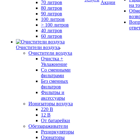
70 литров
Акции
на т
80 литров
Обме
90 литров
возв
100 литров
Вопр
> 100 литров
отве
40 литров
60 литров
Очистители воздуха
Очистители воздуха
Очистка +
Увлажнение
Cо сменными
фильтрами
Без сменных
фильтров
Фильтры и
аксессуары
Ионизаторы воздуха
220 В
12 В
От батарейки
Обеззараживатели
Рециркуляторы
Озонаторы