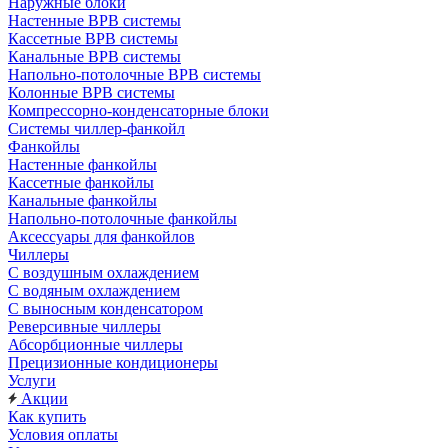
Наружные блоки
Настенные ВРВ системы
Кассетные ВРВ системы
Канальные ВРВ системы
Напольно-потолочные ВРВ системы
Колонные ВРВ системы
Компрессорно-конденсаторные блоки
Системы чиллер-фанкойл
Фанкойлы
Настенные фанкойлы
Кассетные фанкойлы
Канальные фанкойлы
Напольно-потолочные фанкойлы
Аксессуары для фанкойлов
Чиллеры
С воздушным охлаждением
С водяным охлаждением
С выносным конденсатором
Реверсивные чиллеры
Абсорбционные чиллеры
Прецизионные кондиционеры
Услуги
Акции
Как купить
Условия оплаты