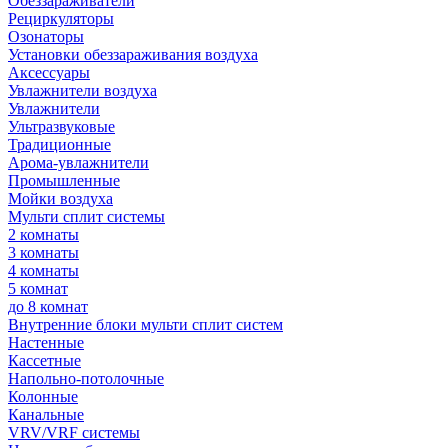
Обеззараживатели
Рециркуляторы
Озонаторы
Установки обеззараживания воздуха
Аксессуары
Увлажнители воздуха
Увлажнители
Ультразвуковые
Традиционные
Арома-увлажнители
Промышленные
Мойки воздуха
Мульти сплит системы
2 комнаты
3 комнаты
4 комнаты
5 комнат
до 8 комнат
Внутренние блоки мульти сплит систем
Настенные
Кассетные
Напольно-потолочные
Колонные
Канальные
VRV/VRF системы