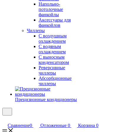
Напольно-
потолочные
фанкойлы
Аксессуары для
фанкойлов
Чиллеры
С воздушным
охлаждением
С водяным
охлаждением
С выносным
конденсатором
Реверсивные
чиллеры
Абсорбционные
чиллеры
Прецизионные кондиционеры
Сравнение
0
Отложенные
0
Корзина
0