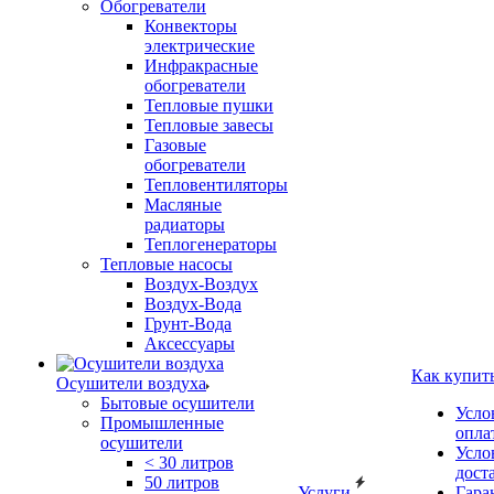
Обогреватели
Конвекторы
электрические
Инфракрасные
обогреватели
Тепловые пушки
Тепловые завесы
Газовые
обогреватели
Тепловентиляторы
Масляные
радиаторы
Теплогенераторы
Тепловые насосы
Воздух-Воздух
Воздух-Вода
Грунт-Вода
Аксессуары
Как купит
Осушители воздуха
Бытовые осушители
Усло
Промышленные
опла
осушители
Усло
< 30 литров
дост
50 литров
Услуги
Гара