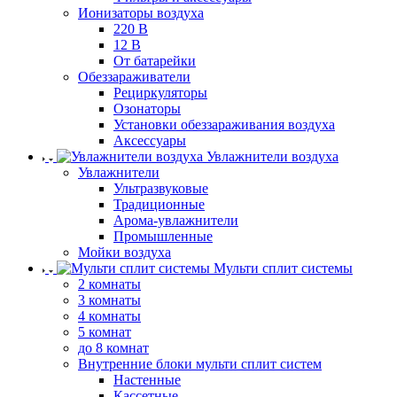
Ионизаторы воздуха
220 В
12 В
От батарейки
Обеззараживатели
Рециркуляторы
Озонаторы
Установки обеззараживания воздуха
Аксессуары
Увлажнители воздуха
Увлажнители
Ультразвуковые
Традиционные
Арома-увлажнители
Промышленные
Мойки воздуха
Мульти сплит системы
2 комнаты
3 комнаты
4 комнаты
5 комнат
до 8 комнат
Внутренние блоки мульти сплит систем
Настенные
Кассетные