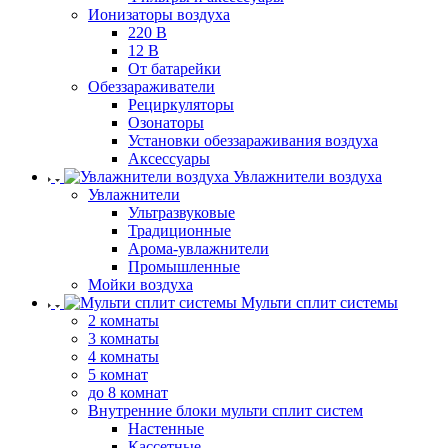
Ионизаторы воздуха
220 В
12 В
От батарейки
Обеззараживатели
Рециркуляторы
Озонаторы
Установки обеззараживания воздуха
Аксессуары
Увлажнители воздуха
Увлажнители
Ультразвуковые
Традиционные
Арома-увлажнители
Промышленные
Мойки воздуха
Мульти сплит системы
2 комнаты
3 комнаты
4 комнаты
5 комнат
до 8 комнат
Внутренние блоки мульти сплит систем
Настенные
Кассетные