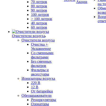
70 литров
Акции
на т
80 литров
Обме
90 литров
возв
100 литров
Вопр
> 100 литров
отве
40 литров
60 литров
Очистители воздуха
Очистители воздуха
Очистка +
Увлажнение
Cо сменными
фильтрами
Без сменных
фильтров
Фильтры и
аксессуары
Ионизаторы воздуха
220 В
12 В
От батарейки
Обеззараживатели
Рециркуляторы
Озонаторы