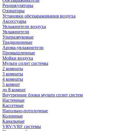
Обеззараживатели
Рециркуляторы
Озонаторы
Установки обеззараживания воздуха
Аксессуары
Увлажнители воздуха
Увлажнители
Ультразвуковые
Традиционные
Арома-увлажнители
Промышленные
Мойки воздуха
Мульти сплит системы
2 комнаты
3 комнаты
4 комнаты
5 комнат
до 8 комнат
Внутренние блоки мульти сплит систем
Настенные
Кассетные
Напольно-потолочные
Колонные
Канальные
VRV/VRF системы