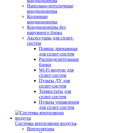
кондиционеры
Напольно-потолочные
кондиционеры
Колонные
кондиционеры
Кондиционеры без
наружного блока
Аксессуары для сплит-
систем
Помпы дренажные
для сплит-систем
Распределительные
блоки
Wi-Fi модули для
сплит-систем
Пульты ДУ для
сплит-систем
Термостаты для
сплит-систем
Пульты управления
для сплит-систем
Системы вентиляции воздуха
Вентиляторы