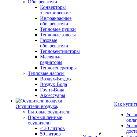
Обогреватели
Конвекторы
электрические
Инфракрасные
обогреватели
Тепловые пушки
Тепловые завесы
Газовые
обогреватели
Тепловентиляторы
Масляные
радиаторы
Теплогенераторы
Тепловые насосы
Воздух-Воздух
Воздух-Вода
Грунт-Вода
Аксессуары
Как купит
Осушители воздуха
Бытовые осушители
Усло
Промышленные
опла
осушители
Усло
< 30 литров
дост
50 литров
Услуги
Гара