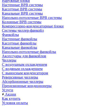
Наружные блоки
Настенные ВРВ системы
Кассетные ВРВ системы
Канальные ВРВ системы
Напольно-потолочные ВРВ системы
Колонные ВРВ системы
Компрессорно-конденсаторные блоки
Системы чиллер-фанкойл
Фанкойлы
Настенные фанкойлы
Кассетные фанкойлы
Канальные фанкойлы
Напольно-потолочные фанкойлы
Аксессуары для фанкойлов
Чиллеры
С воздушным охлаждением
С водяным охлаждением
С выносным конденсатором
Реверсивные чиллеры
Абсорбционные чиллеры
Прецизионные кондиционеры
Услуги
Акции
Как купить
Условия оплаты