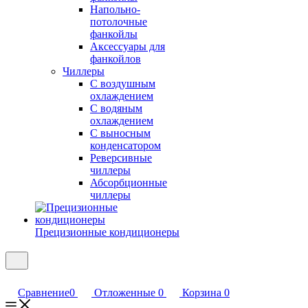
Напольно-
потолочные
фанкойлы
Аксессуары для
фанкойлов
Чиллеры
С воздушным
охлаждением
С водяным
охлаждением
С выносным
конденсатором
Реверсивные
чиллеры
Абсорбционные
чиллеры
Прецизионные кондиционеры
Сравнение
0
Отложенные
0
Корзина
0