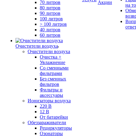
70 литров
Акции
на т
80 литров
Обме
90 литров
возв
100 литров
Вопр
> 100 литров
отве
40 литров
60 литров
Очистители воздуха
Очистители воздуха
Очистка +
Увлажнение
Cо сменными
фильтрами
Без сменных
фильтров
Фильтры и
аксессуары
Ионизаторы воздуха
220 В
12 В
От батарейки
Обеззараживатели
Рециркуляторы
Озонаторы