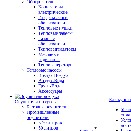
Обогреватели
Конвекторы
электрические
Инфракрасные
обогреватели
Тепловые пушки
Тепловые завесы
Газовые
обогреватели
Тепловентиляторы
Масляные
радиаторы
Теплогенераторы
Тепловые насосы
Воздух-Воздух
Воздух-Вода
Грунт-Вода
Аксессуары
Как купит
Осушители воздуха
Бытовые осушители
Усло
Промышленные
опла
осушители
Усло
< 30 литров
дост
50 литров
Услуги
Гара