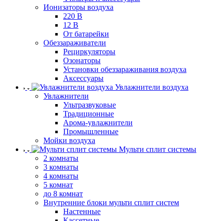
Ионизаторы воздуха
220 В
12 В
От батарейки
Обеззараживатели
Рециркуляторы
Озонаторы
Установки обеззараживания воздуха
Аксессуары
Увлажнители воздуха
Увлажнители
Ультразвуковые
Традиционные
Арома-увлажнители
Промышленные
Мойки воздуха
Мульти сплит системы
2 комнаты
3 комнаты
4 комнаты
5 комнат
до 8 комнат
Внутренние блоки мульти сплит систем
Настенные
Кассетные