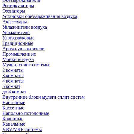
Обеззараживатели
Рециркуляторы
Озонаторы
Установки обеззараживания воздуха
Аксессуары
Увлажнители воздуха
Увлажнители
Ультразвуковые
Традиционные
Арома-увлажнители
Промышленные
Мойки воздуха
Мульти сплит системы
2 комнаты
3 комнаты
4 комнаты
5 комнат
до 8 комнат
Внутренние блоки мульти сплит систем
Настенные
Кассетные
Напольно-потолочные
Колонные
Канальные
VRV/VRF системы