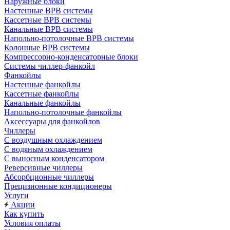
Наружные блоки
Настенные ВРВ системы
Кассетные ВРВ системы
Канальные ВРВ системы
Напольно-потолочные ВРВ системы
Колонные ВРВ системы
Компрессорно-конденсаторные блоки
Системы чиллер-фанкойл
Фанкойлы
Настенные фанкойлы
Кассетные фанкойлы
Канальные фанкойлы
Напольно-потолочные фанкойлы
Аксессуары для фанкойлов
Чиллеры
С воздушным охлаждением
С водяным охлаждением
С выносным конденсатором
Реверсивные чиллеры
Абсорбционные чиллеры
Прецизионные кондиционеры
Услуги
Акции
Как купить
Условия оплаты