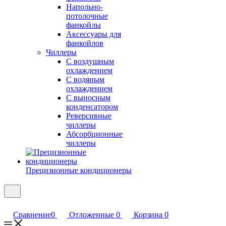
Напольно-
потолочные
фанкойлы
Аксессуары для
фанкойлов
Чиллеры
С воздушным
охлаждением
С водяным
охлаждением
С выносным
конденсатором
Реверсивные
чиллеры
Абсорбционные
чиллеры
Прецизионные кондиционеры
Сравнение
0
Отложенные
0
Корзина
0