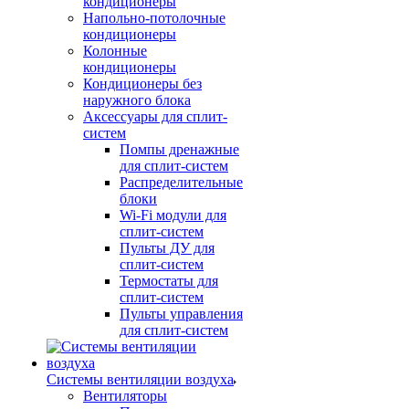
кондиционеры
Напольно-потолочные
кондиционеры
Колонные
кондиционеры
Кондиционеры без
наружного блока
Аксессуары для сплит-
систем
Помпы дренажные
для сплит-систем
Распределительные
блоки
Wi-Fi модули для
сплит-систем
Пульты ДУ для
сплит-систем
Термостаты для
сплит-систем
Пульты управления
для сплит-систем
Системы вентиляции воздуха
Вентиляторы