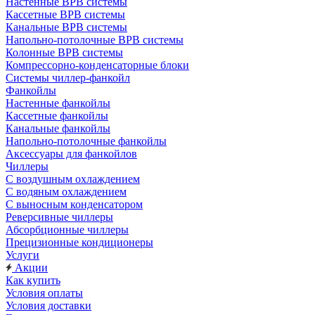
Настенные ВРВ системы
Кассетные ВРВ системы
Канальные ВРВ системы
Напольно-потолочные ВРВ системы
Колонные ВРВ системы
Компрессорно-конденсаторные блоки
Системы чиллер-фанкойл
Фанкойлы
Настенные фанкойлы
Кассетные фанкойлы
Канальные фанкойлы
Напольно-потолочные фанкойлы
Аксессуары для фанкойлов
Чиллеры
С воздушным охлаждением
С водяным охлаждением
С выносным конденсатором
Реверсивные чиллеры
Абсорбционные чиллеры
Прецизионные кондиционеры
Услуги
Акции
Как купить
Условия оплаты
Условия доставки