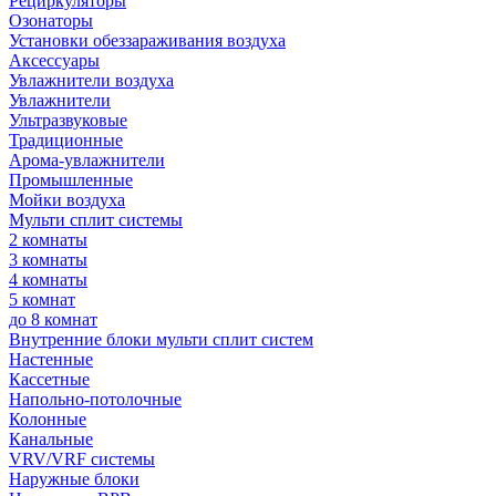
Рециркуляторы
Озонаторы
Установки обеззараживания воздуха
Аксессуары
Увлажнители воздуха
Увлажнители
Ультразвуковые
Традиционные
Арома-увлажнители
Промышленные
Мойки воздуха
Мульти сплит системы
2 комнаты
3 комнаты
4 комнаты
5 комнат
до 8 комнат
Внутренние блоки мульти сплит систем
Настенные
Кассетные
Напольно-потолочные
Колонные
Канальные
VRV/VRF системы
Наружные блоки