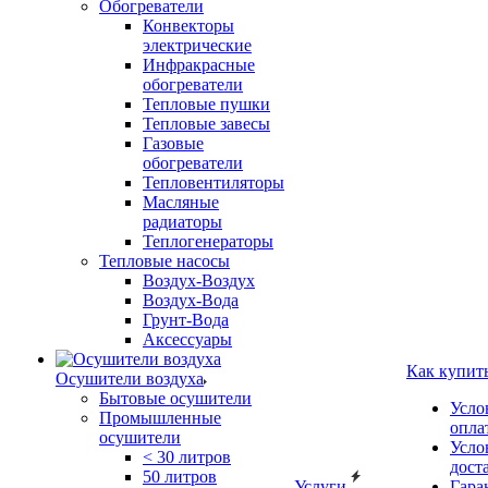
Обогреватели
Конвекторы
электрические
Инфракрасные
обогреватели
Тепловые пушки
Тепловые завесы
Газовые
обогреватели
Тепловентиляторы
Масляные
радиаторы
Теплогенераторы
Тепловые насосы
Воздух-Воздух
Воздух-Вода
Грунт-Вода
Аксессуары
Как купит
Осушители воздуха
Бытовые осушители
Усло
Промышленные
опла
осушители
Усло
< 30 литров
дост
50 литров
Услуги
Гара