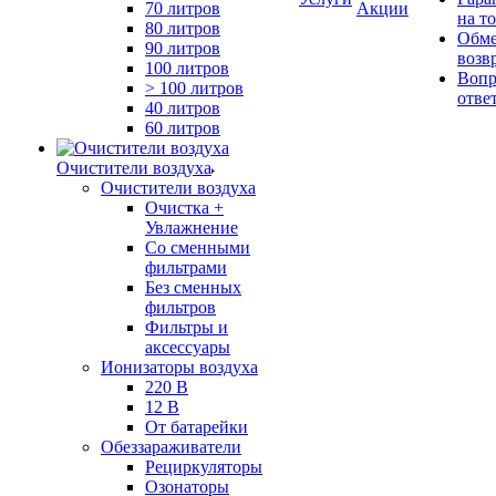
70 литров
Акции
на т
80 литров
Обме
90 литров
возв
100 литров
Вопр
> 100 литров
отве
40 литров
60 литров
Очистители воздуха
Очистители воздуха
Очистка +
Увлажнение
Cо сменными
фильтрами
Без сменных
фильтров
Фильтры и
аксессуары
Ионизаторы воздуха
220 В
12 В
От батарейки
Обеззараживатели
Рециркуляторы
Озонаторы