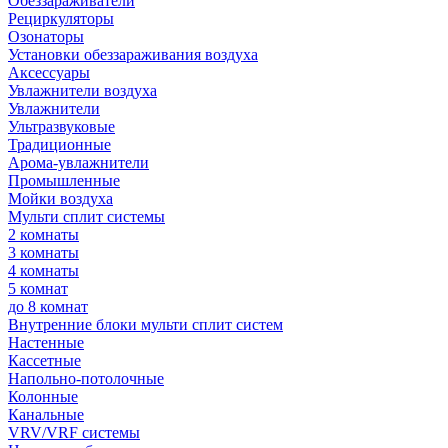
Обеззараживатели
Рециркуляторы
Озонаторы
Установки обеззараживания воздуха
Аксессуары
Увлажнители воздуха
Увлажнители
Ультразвуковые
Традиционные
Арома-увлажнители
Промышленные
Мойки воздуха
Мульти сплит системы
2 комнаты
3 комнаты
4 комнаты
5 комнат
до 8 комнат
Внутренние блоки мульти сплит систем
Настенные
Кассетные
Напольно-потолочные
Колонные
Канальные
VRV/VRF системы