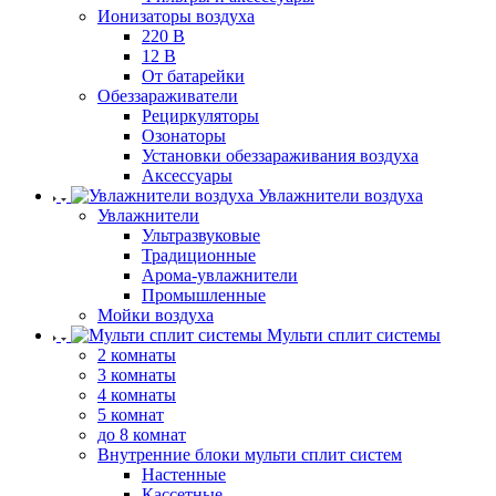
Ионизаторы воздуха
220 В
12 В
От батарейки
Обеззараживатели
Рециркуляторы
Озонаторы
Установки обеззараживания воздуха
Аксессуары
Увлажнители воздуха
Увлажнители
Ультразвуковые
Традиционные
Арома-увлажнители
Промышленные
Мойки воздуха
Мульти сплит системы
2 комнаты
3 комнаты
4 комнаты
5 комнат
до 8 комнат
Внутренние блоки мульти сплит систем
Настенные
Кассетные