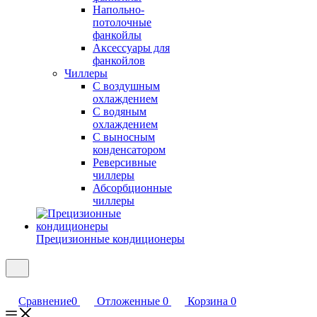
Напольно-
потолочные
фанкойлы
Аксессуары для
фанкойлов
Чиллеры
С воздушным
охлаждением
С водяным
охлаждением
С выносным
конденсатором
Реверсивные
чиллеры
Абсорбционные
чиллеры
Прецизионные кондиционеры
Сравнение
0
Отложенные
0
Корзина
0