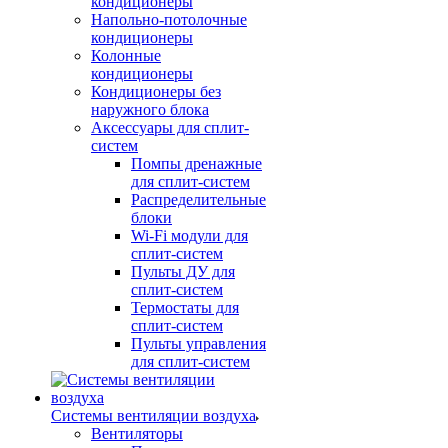
кондиционеры
Напольно-потолочные
кондиционеры
Колонные
кондиционеры
Кондиционеры без
наружного блока
Аксессуары для сплит-
систем
Помпы дренажные
для сплит-систем
Распределительные
блоки
Wi-Fi модули для
сплит-систем
Пульты ДУ для
сплит-систем
Термостаты для
сплит-систем
Пульты управления
для сплит-систем
Системы вентиляции воздуха
Вентиляторы