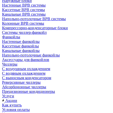
Наружные блоки
Настенные ВРВ системы
Кассетные ВРВ системы
Канальные ВРВ системы
Напольно-потолочные ВРВ системы
Колонные ВРВ системы
Компрессорно-конденсаторные блоки
Системы чиллер-фанкойл
Фанкойлы
Настенные фанкойлы
Кассетные фанкойлы
Канальные фанкойлы
Напольно-потолочные фанкойлы
Аксессуары для фанкойлов
Чиллеры
С воздушным охлаждением
С водяным охлаждением
С выносным конденсатором
Реверсивные чиллеры
Абсорбционные чиллеры
Прецизионные кондиционеры
Услуги
Акции
Как купить
Условия оплаты