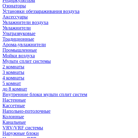
Рециркуляторы
Озонаторы
Установки обеззараживания воздуха
Аксессуары
Увлажнители воздуха
Увлажнители
Ультразвуковые
Традиционные
Арома-увлажнители
Промышленные
Мойки воздуха
Мульти сплит системы
2 комнаты
3 комнаты
4 комнаты
5 комнат
до 8 комнат
Внутренние блоки мульти сплит систем
Настенные
Кассетные
Напольно-потолочные
Колонные
Канальные
VRV/VRF системы
Наружные блоки