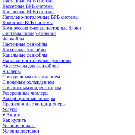
Настенные ВРВ системы
Кассетные ВРВ системы
Канальные ВРВ системы
Напольно-потолочные ВРВ системы
Колонные ВРВ системы
Компрессорно-конденсаторные блоки
Системы чиллер-фанкойл
Фанкойлы
Настенные фанкойлы
Кассетные фанкойлы
Канальные фанкойлы
Напольно-потолочные фанкойлы
Аксессуары для фанкойлов
Чиллеры
С воздушным охлаждением
С водяным охлаждением
С выносным конденсатором
Реверсивные чиллеры
Абсорбционные чиллеры
Прецизионные кондиционеры
Услуги
Акции
Как купить
Условия оплаты
Условия доставки