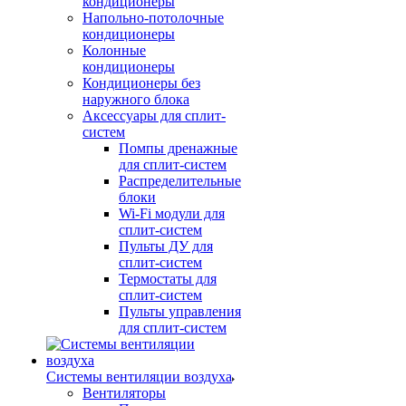
кондиционеры
Напольно-потолочные
кондиционеры
Колонные
кондиционеры
Кондиционеры без
наружного блока
Аксессуары для сплит-
систем
Помпы дренажные
для сплит-систем
Распределительные
блоки
Wi-Fi модули для
сплит-систем
Пульты ДУ для
сплит-систем
Термостаты для
сплит-систем
Пульты управления
для сплит-систем
Системы вентиляции воздуха
Вентиляторы