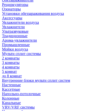
Обеззараживатели
Рециркуляторы
Озонаторы
Установки обеззараживания воздуха
Аксессуары
Увлажнители воздуха
Увлажнители
Ультразвуковые
Традиционные
Арома-увлажнители
Промышленные
Мойки воздуха
Мульти сплит системы
2 комнаты
3 комнаты
4 комнаты
5 комнат
до 8 комнат
Внутренние блоки мульти сплит систем
Настенные
Кассетные
Напольно-потолочные
Колонные
Канальные
VRV/VRF системы