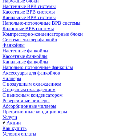
Наружные блоки
Настенные ВРВ системы
Кассетные ВРВ системы
Канальные ВРВ системы
Напольно-потолочные ВРВ системы
Колонные ВРВ системы
Компрессорно-конденсаторные блоки
Системы чиллер-фанкойл
Фанкойлы
Настенные фанкойлы
Кассетные фанкойлы
Канальные фанкойлы
Напольно-потолочные фанкойлы
Аксессуары для фанкойлов
Чиллеры
С воздушным охлаждением
С водяным охлаждением
С выносным конденсатором
Реверсивные чиллеры
Абсорбционные чиллеры
Прецизионные кондиционеры
Услуги
Акции
Как купить
Условия оплаты