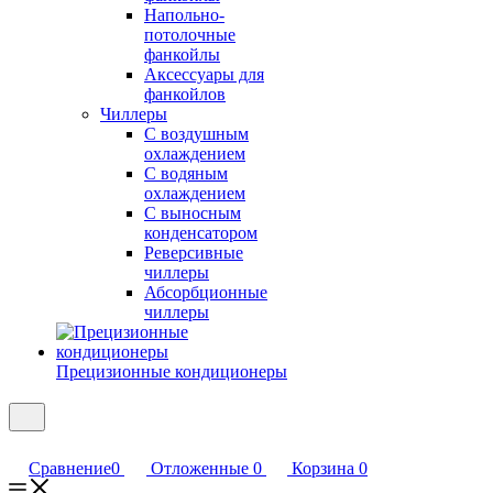
Напольно-
потолочные
фанкойлы
Аксессуары для
фанкойлов
Чиллеры
С воздушным
охлаждением
С водяным
охлаждением
С выносным
конденсатором
Реверсивные
чиллеры
Абсорбционные
чиллеры
Прецизионные кондиционеры
Сравнение
0
Отложенные
0
Корзина
0