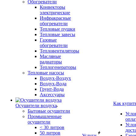
Обогреватели
Конвекторы
электрические
Инфракрасные
обогреватели
Тепловые пушки
Тепловые завесы
Газовые
обогреватели
Тепловентиляторы
Масляные
радиаторы
Теплогенераторы
Тепловые насосы
Воздух-Воздух
Воздух-Вода
Грунт-Вода
Аксессуары
Как купит
Осушители воздуха
Бытовые осушители
Усло
Промышленные
опла
осушители
Усло
< 30 литров
дост
50 литров
Услуги
Гара