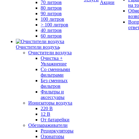
70 литров
Акции
на т
80 литров
Обме
90 литров
возв
100 литров
Вопр
> 100 литров
отве
40 литров
60 литров
Очистители воздуха
Очистители воздуха
Очистка +
Увлажнение
Cо сменными
фильтрами
Без сменных
фильтров
Фильтры и
аксессуары
Ионизаторы воздуха
220 В
12 В
От батарейки
Обеззараживатели
Рециркуляторы
Озонаторы