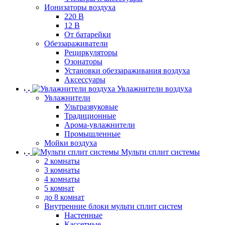
Ионизаторы воздуха
220 В
12 В
От батарейки
Обеззараживатели
Рециркуляторы
Озонаторы
Установки обеззараживания воздуха
Аксессуары
Увлажнители воздуха
Увлажнители
Ультразвуковые
Традиционные
Арома-увлажнители
Промышленные
Мойки воздуха
Мульти сплит системы
2 комнаты
3 комнаты
4 комнаты
5 комнат
до 8 комнат
Внутренние блоки мульти сплит систем
Настенные
Кассетные