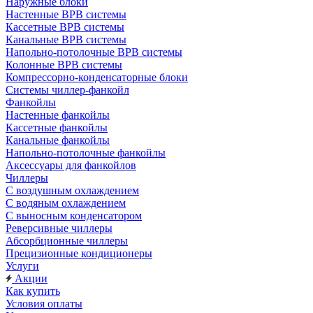
Наружные блоки
Настенные ВРВ системы
Кассетные ВРВ системы
Канальные ВРВ системы
Напольно-потолочные ВРВ системы
Колонные ВРВ системы
Компрессорно-конденсаторные блоки
Системы чиллер-фанкойл
Фанкойлы
Настенные фанкойлы
Кассетные фанкойлы
Канальные фанкойлы
Напольно-потолочные фанкойлы
Аксессуары для фанкойлов
Чиллеры
С воздушным охлаждением
С водяным охлаждением
С выносным конденсатором
Реверсивные чиллеры
Абсорбционные чиллеры
Прецизионные кондиционеры
Услуги
Акции
Как купить
Условия оплаты