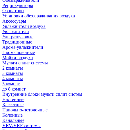
Обеззараживатели
Рециркуляторы
Озонаторы
Установки обеззараживания воздуха
Аксессуары
Увлажнители воздуха
Увлажнители
Ультразвуковые
Традиционные
Арома-увлажнители
Промышленные
Мойки воздуха
Мульти сплит системы
2 комнаты
3 комнаты
4 комнаты
5 комнат
до 8 комнат
Внутренние блоки мульти сплит систем
Настенные
Кассетные
Напольно-потолочные
Колонные
Канальные
VRV/VRF системы