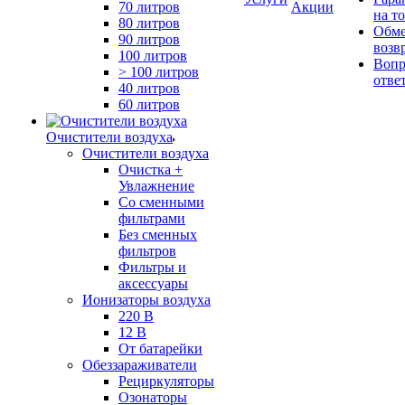
70 литров
Акции
на т
80 литров
Обме
90 литров
возв
100 литров
Вопр
> 100 литров
отве
40 литров
60 литров
Очистители воздуха
Очистители воздуха
Очистка +
Увлажнение
Cо сменными
фильтрами
Без сменных
фильтров
Фильтры и
аксессуары
Ионизаторы воздуха
220 В
12 В
От батарейки
Обеззараживатели
Рециркуляторы
Озонаторы