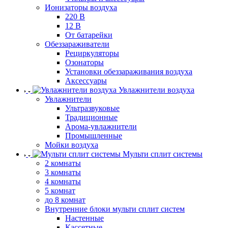
Ионизаторы воздуха
220 В
12 В
От батарейки
Обеззараживатели
Рециркуляторы
Озонаторы
Установки обеззараживания воздуха
Аксессуары
Увлажнители воздуха
Увлажнители
Ультразвуковые
Традиционные
Арома-увлажнители
Промышленные
Мойки воздуха
Мульти сплит системы
2 комнаты
3 комнаты
4 комнаты
5 комнат
до 8 комнат
Внутренние блоки мульти сплит систем
Настенные
Кассетные