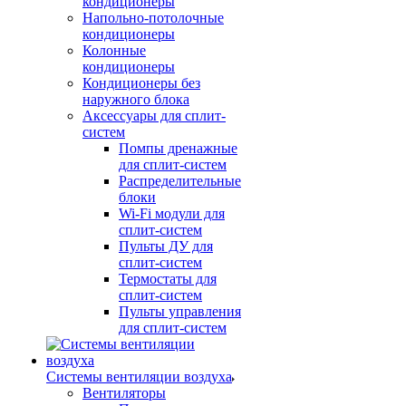
кондиционеры
Напольно-потолочные
кондиционеры
Колонные
кондиционеры
Кондиционеры без
наружного блока
Аксессуары для сплит-
систем
Помпы дренажные
для сплит-систем
Распределительные
блоки
Wi-Fi модули для
сплит-систем
Пульты ДУ для
сплит-систем
Термостаты для
сплит-систем
Пульты управления
для сплит-систем
Системы вентиляции воздуха
Вентиляторы