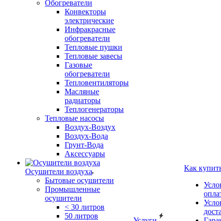
Обогреватели
Конвекторы
электрические
Инфракрасные
обогреватели
Тепловые пушки
Тепловые завесы
Газовые
обогреватели
Тепловентиляторы
Масляные
радиаторы
Теплогенераторы
Тепловые насосы
Воздух-Воздух
Воздух-Вода
Грунт-Вода
Аксессуары
Как купит
Осушители воздуха
Бытовые осушители
Усло
Промышленные
опла
осушители
Усло
< 30 литров
дост
50 литров
Услуги
Гара