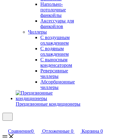
Напольно-
потолочные
фанкойлы
Аксессуары для
фанкойлов
Чиллеры
С воздушным
охлаждением
С водяным
охлаждением
С выносным
конденсатором
Реверсивные
чиллеры
Абсорбционные
чиллеры
Прецизионные кондиционеры
Сравнение
0
Отложенные
0
Корзина
0