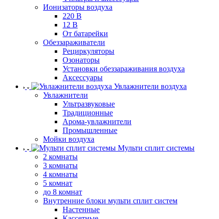
Ионизаторы воздуха
220 В
12 В
От батарейки
Обеззараживатели
Рециркуляторы
Озонаторы
Установки обеззараживания воздуха
Аксессуары
Увлажнители воздуха
Увлажнители
Ультразвуковые
Традиционные
Арома-увлажнители
Промышленные
Мойки воздуха
Мульти сплит системы
2 комнаты
3 комнаты
4 комнаты
5 комнат
до 8 комнат
Внутренние блоки мульти сплит систем
Настенные
Кассетные