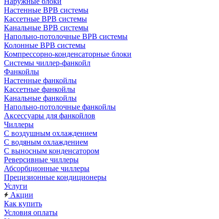
Наружные блоки
Настенные ВРВ системы
Кассетные ВРВ системы
Канальные ВРВ системы
Напольно-потолочные ВРВ системы
Колонные ВРВ системы
Компрессорно-конденсаторные блоки
Системы чиллер-фанкойл
Фанкойлы
Настенные фанкойлы
Кассетные фанкойлы
Канальные фанкойлы
Напольно-потолочные фанкойлы
Аксессуары для фанкойлов
Чиллеры
С воздушным охлаждением
С водяным охлаждением
С выносным конденсатором
Реверсивные чиллеры
Абсорбционные чиллеры
Прецизионные кондиционеры
Услуги
Акции
Как купить
Условия оплаты