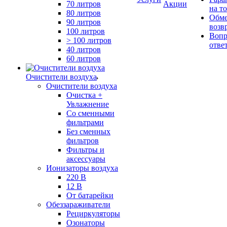
70 литров
Акции
на т
80 литров
Обме
90 литров
возв
100 литров
Вопр
> 100 литров
отве
40 литров
60 литров
Очистители воздуха
Очистители воздуха
Очистка +
Увлажнение
Cо сменными
фильтрами
Без сменных
фильтров
Фильтры и
аксессуары
Ионизаторы воздуха
220 В
12 В
От батарейки
Обеззараживатели
Рециркуляторы
Озонаторы