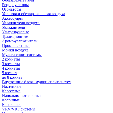
Обеззараживатели
Рециркуляторы
Озонаторы
Установки обеззараживания воздуха
Аксессуары
Увлажнители воздуха
Увлажнители
Ультразвуковые
Традиционные
Арома-увлажнители
Промышленные
Мойки воздуха
Мульти сплит системы
2 комнаты
3 комнаты
4 комнаты
5 комнат
до 8 комнат
Внутренние блоки мульти сплит систем
Настенные
Кассетные
Напольно-потолочные
Колонные
Канальные
VRV/VRF системы