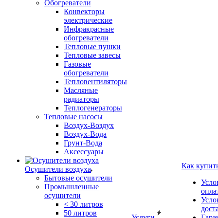
Обогреватели
Конвекторы
электрические
Инфракрасные
обогреватели
Тепловые пушки
Тепловые завесы
Газовые
обогреватели
Тепловентиляторы
Масляные
радиаторы
Теплогенераторы
Тепловые насосы
Воздух-Воздух
Воздух-Вода
Грунт-Вода
Аксессуары
Как купит
Осушители воздуха
Бытовые осушители
Усло
Промышленные
опла
осушители
Усло
< 30 литров
дост
50 литров
Услуги
Гара