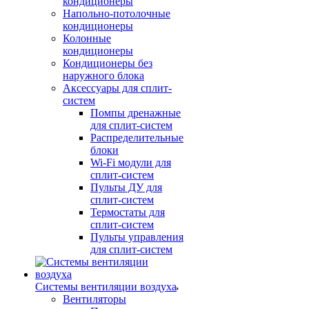
кондиционеры
Напольно-потолочные
кондиционеры
Колонные
кондиционеры
Кондиционеры без
наружного блока
Аксессуары для сплит-
систем
Помпы дренажные
для сплит-систем
Распределительные
блоки
Wi-Fi модули для
сплит-систем
Пульты ДУ для
сплит-систем
Термостаты для
сплит-систем
Пульты управления
для сплит-систем
Системы вентиляции воздуха
Вентиляторы