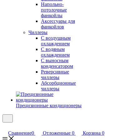
Напольно-
потолочные
фанкойлы
Аксессуары для
фанкойлов
Чиллеры
С воздушным
охлаждением
С водяным
охлаждением
С выносным
конденсатором
Реверсивные
чиллеры
Абсорбционные
чиллеры
Прецизионные кондиционеры
Сравнение
0
Отложенные
0
Корзина
0