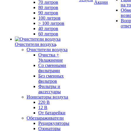
70 литров
Акции
на т
80 литров
Обме
90 литров
возв
100 литров
Вопр
> 100 литров
отве
40 литров
60 литров
Очистители воздуха
Очистители воздуха
Очистка +
Увлажнение
Cо сменными
фильтрами
Без сменных
фильтров
Фильтры и
аксессуары
Ионизаторы воздуха
220 В
12 В
От батарейки
Обеззараживатели
Рециркуляторы
Озонаторы