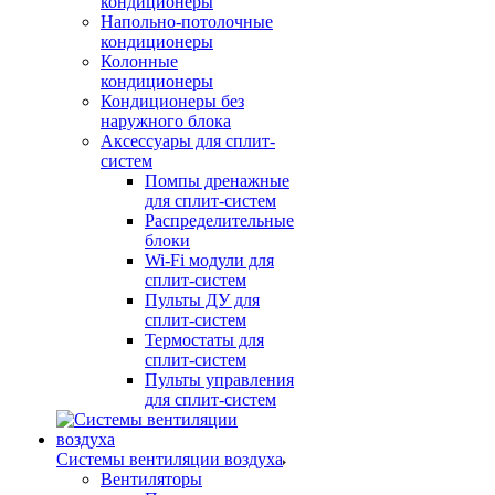
кондиционеры
Напольно-потолочные
кондиционеры
Колонные
кондиционеры
Кондиционеры без
наружного блока
Аксессуары для сплит-
систем
Помпы дренажные
для сплит-систем
Распределительные
блоки
Wi-Fi модули для
сплит-систем
Пульты ДУ для
сплит-систем
Термостаты для
сплит-систем
Пульты управления
для сплит-систем
Системы вентиляции воздуха
Вентиляторы