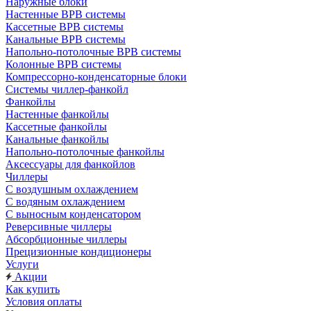
Наружные блоки
Настенные ВРВ системы
Кассетные ВРВ системы
Канальные ВРВ системы
Напольно-потолочные ВРВ системы
Колонные ВРВ системы
Компрессорно-конденсаторные блоки
Системы чиллер-фанкойл
Фанкойлы
Настенные фанкойлы
Кассетные фанкойлы
Канальные фанкойлы
Напольно-потолочные фанкойлы
Аксессуары для фанкойлов
Чиллеры
С воздушным охлаждением
С водяным охлаждением
С выносным конденсатором
Реверсивные чиллеры
Абсорбционные чиллеры
Прецизионные кондиционеры
Услуги
Акции
Как купить
Условия оплаты