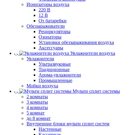
Ионизаторы воздуха
220 В
12 В
От батарейки
Обеззараживатели
Рециркуляторы
Озонаторы
Установки обеззараживания воздуха
Аксессуары
Увлажнители воздуха
Увлажнители
Ультразвуковые
Традиционные
Арома-увлажнители
Промышленные
Мойки воздуха
Мульти сплит системы
2 комнаты
3 комнаты
4 комнаты
5 комнат
до 8 комнат
Внутренние блоки мульти сплит систем
Настенные
Кассетные