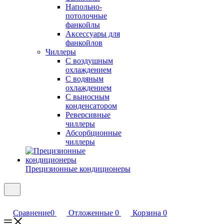
Напольно-
потолочные
фанкойлы
Аксессуары для
фанкойлов
Чиллеры
С воздушным
охлаждением
С водяным
охлаждением
С выносным
конденсатором
Реверсивные
чиллеры
Абсорбционные
чиллеры
Прецизионные кондиционеры
Сравнение
0
Отложенные
0
Корзина
0