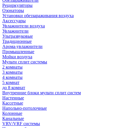
Обеззараживатели
Рециркуляторы
Озонаторы
Установки обеззараживания воздуха
Аксессуары
Увлажнители воздуха
Увлажнители
Ультразвуковые
Традиционные
Арома-увлажнители
Промышленные
Мойки воздуха
Мульти сплит системы
2 комнаты
3 комнаты
4 комнаты
5 комнат
до 8 комнат
Внутренние блоки мульти сплит систем
Настенные
Кассетные
Напольно-потолочные
Колонные
Канальные
VRV/VRF системы