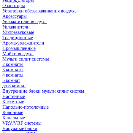
Рециркуляторы
Озонаторы
Установки обеззараживания воздуха
Аксессуары
Увлажнители воздуха
Увлажнители
Ультразвуковые
Традиционные
Арома-увлажнители
Промышленные
Мойки воздуха
Мульти сплит системы
2 комнаты
3 комнаты
4 комнаты
5 комнат
до 8 комнат
Внутренние блоки мульти сплит систем
Настенные
Кассетные
Напольно-потолочные
Колонные
Канальные
VRV/VRF системы
Наружные блоки