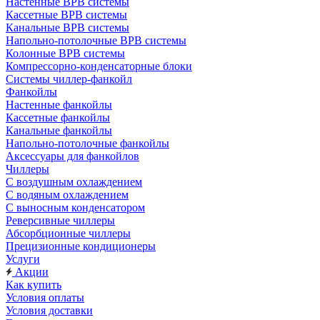
Настенные ВРВ системы
Кассетные ВРВ системы
Канальные ВРВ системы
Напольно-потолочные ВРВ системы
Колонные ВРВ системы
Компрессорно-конденсаторные блоки
Системы чиллер-фанкойл
Фанкойлы
Настенные фанкойлы
Кассетные фанкойлы
Канальные фанкойлы
Напольно-потолочные фанкойлы
Аксессуары для фанкойлов
Чиллеры
С воздушным охлаждением
С водяным охлаждением
С выносным конденсатором
Реверсивные чиллеры
Абсорбционные чиллеры
Прецизионные кондиционеры
Услуги
Акции
Как купить
Условия оплаты
Условия доставки