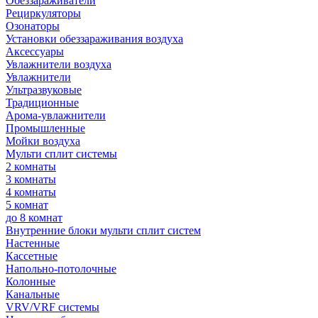
Обеззараживатели
Рециркуляторы
Озонаторы
Установки обеззараживания воздуха
Аксессуары
Увлажнители воздуха
Увлажнители
Ультразвуковые
Традиционные
Арома-увлажнители
Промышленные
Мойки воздуха
Мульти сплит системы
2 комнаты
3 комнаты
4 комнаты
5 комнат
до 8 комнат
Внутренние блоки мульти сплит систем
Настенные
Кассетные
Напольно-потолочные
Колонные
Канальные
VRV/VRF системы