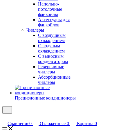
Напольно-
потолочные
фанкойлы
Аксессуары для
фанкойлов
Чиллеры
С воздушным
охлаждением
С водяным
охлаждением
С выносным
конденсатором
Реверсивные
чиллеры
Абсорбционные
чиллеры
Прецизионные кондиционеры
Сравнение
0
Отложенные
0
Корзина
0