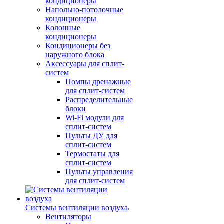
кондиционеры
Напольно-потолочные
кондиционеры
Колонные
кондиционеры
Кондиционеры без
наружного блока
Аксессуары для сплит-
систем
Помпы дренажные
для сплит-систем
Распределительные
блоки
Wi-Fi модули для
сплит-систем
Пульты ДУ для
сплит-систем
Термостаты для
сплит-систем
Пульты управления
для сплит-систем
Системы вентиляции воздуха
Вентиляторы