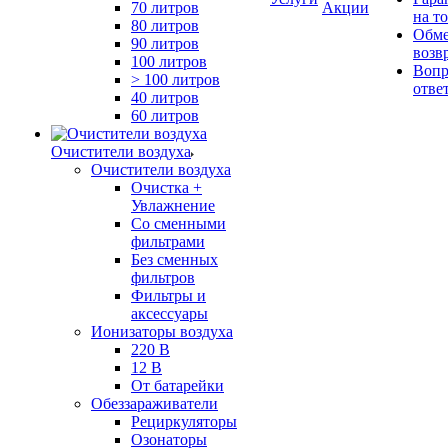
70 литров
Акции
на т
80 литров
Обме
90 литров
возв
100 литров
Вопр
> 100 литров
отве
40 литров
60 литров
Очистители воздуха
Очистители воздуха
Очистка +
Увлажнение
Cо сменными
фильтрами
Без сменных
фильтров
Фильтры и
аксессуары
Ионизаторы воздуха
220 В
12 В
От батарейки
Обеззараживатели
Рециркуляторы
Озонаторы