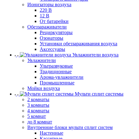
Ионизаторы воздуха
220 В
12 В
От батарейки
Обеззараживатели
Рециркуляторы
Озонаторы
Установки обеззараживания воздуха
Аксессуары
Увлажнители воздуха
Увлажнители
Ультразвуковые
Традиционные
Арома-увлажнители
Промышленные
Мойки воздуха
Мульти сплит системы
2 комнаты
3 комнаты
4 комнаты
5 комнат
до 8 комнат
Внутренние блоки мульти сплит систем
Настенные
Кассетные