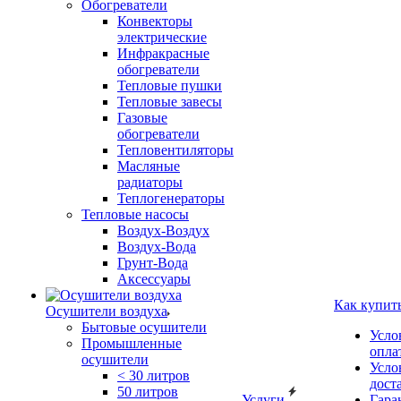
Обогреватели
Конвекторы
электрические
Инфракрасные
обогреватели
Тепловые пушки
Тепловые завесы
Газовые
обогреватели
Тепловентиляторы
Масляные
радиаторы
Теплогенераторы
Тепловые насосы
Воздух-Воздух
Воздух-Вода
Грунт-Вода
Аксессуары
Как купит
Осушители воздуха
Бытовые осушители
Усло
Промышленные
опла
осушители
Усло
< 30 литров
дост
50 литров
Услуги
Гара