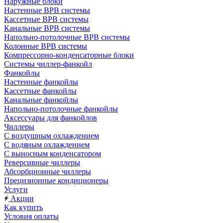
Наружные блоки
Настенные ВРВ системы
Кассетные ВРВ системы
Канальные ВРВ системы
Напольно-потолочные ВРВ системы
Колонные ВРВ системы
Компрессорно-конденсаторные блоки
Системы чиллер-фанкойл
Фанкойлы
Настенные фанкойлы
Кассетные фанкойлы
Канальные фанкойлы
Напольно-потолочные фанкойлы
Аксессуары для фанкойлов
Чиллеры
С воздушным охлаждением
С водяным охлаждением
С выносным конденсатором
Реверсивные чиллеры
Абсорбционные чиллеры
Прецизионные кондиционеры
Услуги
Акции
Как купить
Условия оплаты