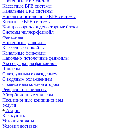
Настенные ВРВ системы
Кассетные ВРВ системы
Канальные ВРВ системы
Напольно-потолочные ВРВ системы
Колонные ВРВ системы
Компрессорно-конденсаторные блоки
Системы чиллер-фанкойл
Фанкойлы
Настенные фанкойлы
Кассетные фанкойлы
Канальные фанкойлы
Напольно-потолочные фанкойлы
Аксессуары для фанкойлов
Чиллеры
С воздушным охлаждением
С водяным охлаждением
С выносным конденсатором
Реверсивные чиллеры
Абсорбционные чиллеры
Прецизионные кондиционеры
Услуги
Акции
Как купить
Условия оплаты
Условия доставки