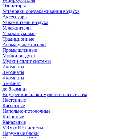
Рециркуляторы
Озонаторы
Установки обеззараживания воздуха
Аксессуары
Увлажнители воздуха
Увлажнители
Ультразвуковые
Традиционные
Арома-увлажнители
Промышленные
Мойки воздуха
Мульти сплит системы
2 комнаты
3 комнаты
4 комнаты
5 комнат
до 8 комнат
Внутренние блоки мульти сплит систем
Настенные
Кассетные
Напольно-потолочные
Колонные
Канальные
VRV/VRF системы
Наружные блоки