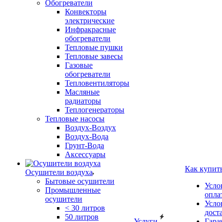
Обогреватели
Конвекторы
электрические
Инфракрасные
обогреватели
Тепловые пушки
Тепловые завесы
Газовые
обогреватели
Тепловентиляторы
Масляные
радиаторы
Теплогенераторы
Тепловые насосы
Воздух-Воздух
Воздух-Вода
Грунт-Вода
Аксессуары
Как купит
Осушители воздуха
Бытовые осушители
Усло
Промышленные
опла
осушители
Усло
< 30 литров
дост
50 литров
Услуги
Гара