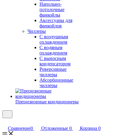
Напольно-
потолочные
фанкойлы
Аксессуары для
фанкойлов
Чиллеры
С воздушным
охлаждением
С водяным
охлаждением
С выносным
конденсатором
Реверсивные
чиллеры
Абсорбционные
чиллеры
Прецизионные кондиционеры
Сравнение
0
Отложенные
0
Корзина
0