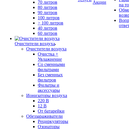
70 литров
Акции
на т
80 литров
Обме
90 литров
возв
100 литров
Вопр
> 100 литров
отве
40 литров
60 литров
Очистители воздуха
Очистители воздуха
Очистка +
Увлажнение
Cо сменными
фильтрами
Без сменных
фильтров
Фильтры и
аксессуары
Ионизаторы воздуха
220 В
12 В
От батарейки
Обеззараживатели
Рециркуляторы
Озонаторы