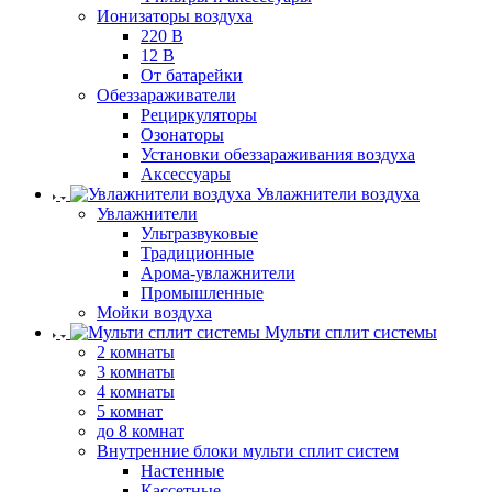
Ионизаторы воздуха
220 В
12 В
От батарейки
Обеззараживатели
Рециркуляторы
Озонаторы
Установки обеззараживания воздуха
Аксессуары
Увлажнители воздуха
Увлажнители
Ультразвуковые
Традиционные
Арома-увлажнители
Промышленные
Мойки воздуха
Мульти сплит системы
2 комнаты
3 комнаты
4 комнаты
5 комнат
до 8 комнат
Внутренние блоки мульти сплит систем
Настенные
Кассетные