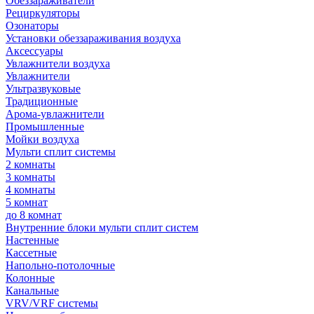
Обеззараживатели
Рециркуляторы
Озонаторы
Установки обеззараживания воздуха
Аксессуары
Увлажнители воздуха
Увлажнители
Ультразвуковые
Традиционные
Арома-увлажнители
Промышленные
Мойки воздуха
Мульти сплит системы
2 комнаты
3 комнаты
4 комнаты
5 комнат
до 8 комнат
Внутренние блоки мульти сплит систем
Настенные
Кассетные
Напольно-потолочные
Колонные
Канальные
VRV/VRF системы