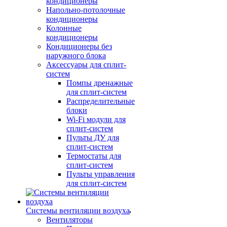
кондиционеры
Напольно-потолочные
кондиционеры
Колонные
кондиционеры
Кондиционеры без
наружного блока
Аксессуары для сплит-
систем
Помпы дренажные
для сплит-систем
Распределительные
блоки
Wi-Fi модули для
сплит-систем
Пульты ДУ для
сплит-систем
Термостаты для
сплит-систем
Пульты управления
для сплит-систем
Системы вентиляции воздуха
Вентиляторы