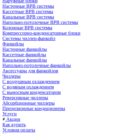
Наружные блоки
Настенные ВРВ системы
Кассетные ВРВ системы
Канальные ВРВ системы
Напольно-потолочные ВРВ системы
Колонные ВРВ системы
Компрессорно-конденсаторные блоки
Системы чиллер-фанкойл
Фанкойлы
Настенные фанкойлы
Кассетные фанкойлы
Канальные фанкойлы
Напольно-потолочные фанкойлы
Аксессуары для фанкойлов
Чиллеры
С воздушным охлаждением
С водяным охлаждением
С выносным конденсатором
Реверсивные чиллеры
Абсорбционные чиллеры
Прецизионные кондиционеры
Услуги
Акции
Как купить
Условия оплаты