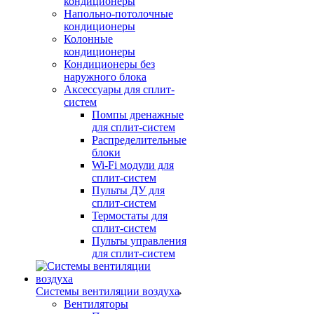
кондиционеры
Напольно-потолочные
кондиционеры
Колонные
кондиционеры
Кондиционеры без
наружного блока
Аксессуары для сплит-
систем
Помпы дренажные
для сплит-систем
Распределительные
блоки
Wi-Fi модули для
сплит-систем
Пульты ДУ для
сплит-систем
Термостаты для
сплит-систем
Пульты управления
для сплит-систем
Системы вентиляции воздуха
Вентиляторы