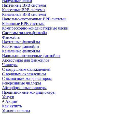
Наружные блоки
Настенные ВРВ системы
Кассетные ВРВ системы
Канальные ВРВ системы
Напольно-потолочные ВРВ системы
Колонные ВРВ системы
Компрессорно-конденсаторные блоки
Системы чиллер-фанкойл
Фанкойлы
Настенные фанкойлы
Кассетные фанкойлы
Канальные фанкойлы
Напольно-потолочные фанкойлы
Аксессуары для фанкойлов
Чиллеры
С воздушным охлаждением
С водяным охлаждением
С выносным конденсатором
Реверсивные чиллеры
Абсорбционные чиллеры
Прецизионные кондиционеры
Услуги
Акции
Как купить
Условия оплаты