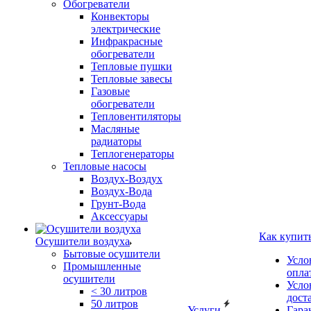
Обогреватели
Конвекторы
электрические
Инфракрасные
обогреватели
Тепловые пушки
Тепловые завесы
Газовые
обогреватели
Тепловентиляторы
Масляные
радиаторы
Теплогенераторы
Тепловые насосы
Воздух-Воздух
Воздух-Вода
Грунт-Вода
Аксессуары
Как купит
Осушители воздуха
Бытовые осушители
Усло
Промышленные
опла
осушители
Усло
< 30 литров
дост
50 литров
Услуги
Гара