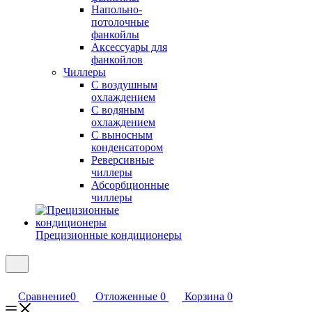
Напольно-
потолочные
фанкойлы
Аксессуары для
фанкойлов
Чиллеры
С воздушным
охлаждением
С водяным
охлаждением
С выносным
конденсатором
Реверсивные
чиллеры
Абсорбционные
чиллеры
Прецизионные кондиционеры
Сравнение
0
Отложенные
0
Корзина
0