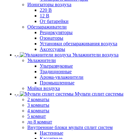
Ионизаторы воздуха
220 В
12 В
От батарейки
Обеззараживатели
Рециркуляторы
Озонаторы
Установки обеззараживания воздуха
Аксессуары
Увлажнители воздуха
Увлажнители
Ультразвуковые
Традиционные
Арома-увлажнители
Промышленные
Мойки воздуха
Мульти сплит системы
2 комнаты
3 комнаты
4 комнаты
5 комнат
до 8 комнат
Внутренние блоки мульти сплит систем
Настенные
Кассетные