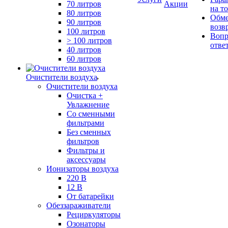
70 литров
Акции
на т
80 литров
Обме
90 литров
возв
100 литров
Вопр
> 100 литров
отве
40 литров
60 литров
Очистители воздуха
Очистители воздуха
Очистка +
Увлажнение
Cо сменными
фильтрами
Без сменных
фильтров
Фильтры и
аксессуары
Ионизаторы воздуха
220 В
12 В
От батарейки
Обеззараживатели
Рециркуляторы
Озонаторы