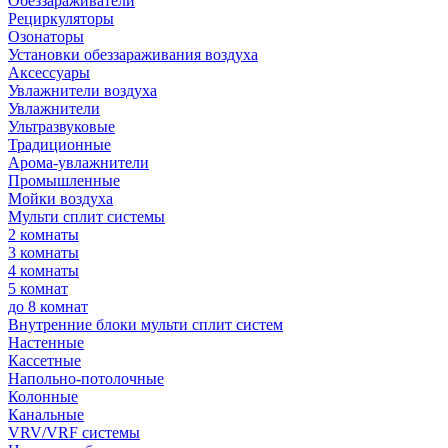
Обеззараживатели
Рециркуляторы
Озонаторы
Установки обеззараживания воздуха
Аксессуары
Увлажнители воздуха
Увлажнители
Ультразвуковые
Традиционные
Арома-увлажнители
Промышленные
Мойки воздуха
Мульти сплит системы
2 комнаты
3 комнаты
4 комнаты
5 комнат
до 8 комнат
Внутренние блоки мульти сплит систем
Настенные
Кассетные
Напольно-потолочные
Колонные
Канальные
VRV/VRF системы