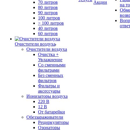
70 литров
Акции
на т
80 литров
Обме
90 литров
возв
100 литров
Вопр
> 100 литров
отве
40 литров
60 литров
Очистители воздуха
Очистители воздуха
Очистка +
Увлажнение
Cо сменными
фильтрами
Без сменных
фильтров
Фильтры и
аксессуары
Ионизаторы воздуха
220 В
12 В
От батарейки
Обеззараживатели
Рециркуляторы
Озонаторы