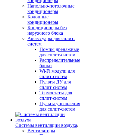
кондиционеры
Напольно-потолочные
кондиционеры
Колонные
кондиционеры
Кондиционеры без
наружного блока
Аксессуары для сплит-
систем
Помпы дренажные
для сплит-систем
Распределительные
блоки
Wi-Fi модули для
сплит-систем
Пульты ДУ для
сплит-систем
Термостаты для
сплит-систем
Пульты управления
для сплит-систем
Системы вентиляции воздуха
Вентиляторы