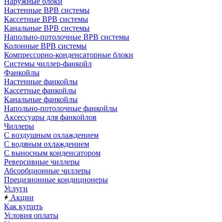
Наружные блоки
Настенные ВРВ системы
Кассетные ВРВ системы
Канальные ВРВ системы
Напольно-потолочные ВРВ системы
Колонные ВРВ системы
Компрессорно-конденсаторные блоки
Системы чиллер-фанкойл
Фанкойлы
Настенные фанкойлы
Кассетные фанкойлы
Канальные фанкойлы
Напольно-потолочные фанкойлы
Аксессуары для фанкойлов
Чиллеры
С воздушным охлаждением
С водяным охлаждением
С выносным конденсатором
Реверсивные чиллеры
Абсорбционные чиллеры
Прецизионные кондиционеры
Услуги
Акции
Как купить
Условия оплаты