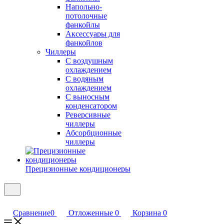
Напольно-
потолочные
фанкойлы
Аксессуары для
фанкойлов
Чиллеры
С воздушным
охлаждением
С водяным
охлаждением
С выносным
конденсатором
Реверсивные
чиллеры
Абсорбционные
чиллеры
Прецизионные кондиционеры
Сравнение
0
Отложенные
0
Корзина
0