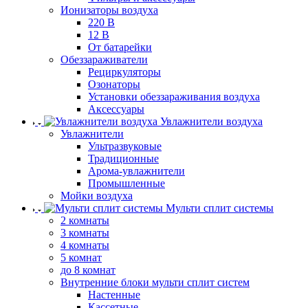
Ионизаторы воздуха
220 В
12 В
От батарейки
Обеззараживатели
Рециркуляторы
Озонаторы
Установки обеззараживания воздуха
Аксессуары
Увлажнители воздуха
Увлажнители
Ультразвуковые
Традиционные
Арома-увлажнители
Промышленные
Мойки воздуха
Мульти сплит системы
2 комнаты
3 комнаты
4 комнаты
5 комнат
до 8 комнат
Внутренние блоки мульти сплит систем
Настенные
Кассетные