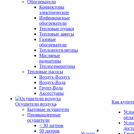
Обогреватели
Конвекторы
электрические
Инфракрасные
обогреватели
Тепловые пушки
Тепловые завесы
Газовые
обогреватели
Тепловентиляторы
Масляные
радиаторы
Теплогенераторы
Тепловые насосы
Воздух-Воздух
Воздух-Вода
Грунт-Вода
Аксессуары
Как купит
Осушители воздуха
Бытовые осушители
Усло
Промышленные
опла
осушители
Усло
< 30 литров
дост
50 литров
Услуги
Гара