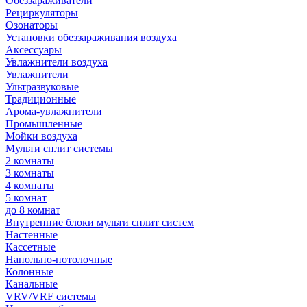
Обеззараживатели
Рециркуляторы
Озонаторы
Установки обеззараживания воздуха
Аксессуары
Увлажнители воздуха
Увлажнители
Ультразвуковые
Традиционные
Арома-увлажнители
Промышленные
Мойки воздуха
Мульти сплит системы
2 комнаты
3 комнаты
4 комнаты
5 комнат
до 8 комнат
Внутренние блоки мульти сплит систем
Настенные
Кассетные
Напольно-потолочные
Колонные
Канальные
VRV/VRF системы