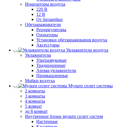
Ионизаторы воздуха
220 В
12 В
От батарейки
Обеззараживатели
Рециркуляторы
Озонаторы
Установки обеззараживания воздуха
Аксессуары
Увлажнители воздуха
Увлажнители
Ультразвуковые
Традиционные
Арома-увлажнители
Промышленные
Мойки воздуха
Мульти сплит системы
2 комнаты
3 комнаты
4 комнаты
5 комнат
до 8 комнат
Внутренние блоки мульти сплит систем
Настенные
Кассетные