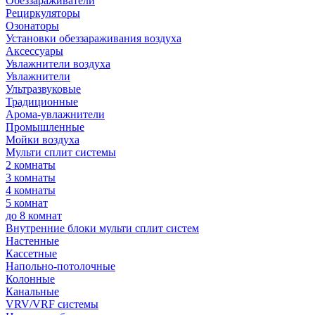
Обеззараживатели
Рециркуляторы
Озонаторы
Установки обеззараживания воздуха
Аксессуары
Увлажнители воздуха
Увлажнители
Ультразвуковые
Традиционные
Арома-увлажнители
Промышленные
Мойки воздуха
Мульти сплит системы
2 комнаты
3 комнаты
4 комнаты
5 комнат
до 8 комнат
Внутренние блоки мульти сплит систем
Настенные
Кассетные
Напольно-потолочные
Колонные
Канальные
VRV/VRF системы