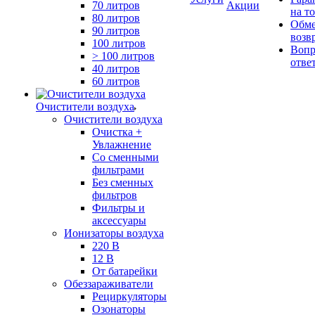
70 литров
Акции
на т
80 литров
Обме
90 литров
возв
100 литров
Вопр
> 100 литров
отве
40 литров
60 литров
Очистители воздуха
Очистители воздуха
Очистка +
Увлажнение
Cо сменными
фильтрами
Без сменных
фильтров
Фильтры и
аксессуары
Ионизаторы воздуха
220 В
12 В
От батарейки
Обеззараживатели
Рециркуляторы
Озонаторы