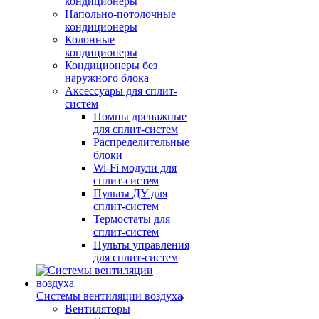
кондиционеры
Напольно-потолочные
кондиционеры
Колонные
кондиционеры
Кондиционеры без
наружного блока
Аксессуары для сплит-
систем
Помпы дренажные
для сплит-систем
Распределительные
блоки
Wi-Fi модули для
сплит-систем
Пульты ДУ для
сплит-систем
Термостаты для
сплит-систем
Пульты управления
для сплит-систем
Системы вентиляции воздуха
Вентиляторы