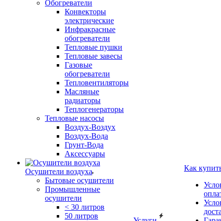
Обогреватели
Конвекторы
электрические
Инфракрасные
обогреватели
Тепловые пушки
Тепловые завесы
Газовые
обогреватели
Тепловентиляторы
Масляные
радиаторы
Теплогенераторы
Тепловые насосы
Воздух-Воздух
Воздух-Вода
Грунт-Вода
Аксессуары
Как купит
Осушители воздуха
Бытовые осушители
Усло
Промышленные
опла
осушители
Усло
< 30 литров
дост
50 литров
Услуги
Гара