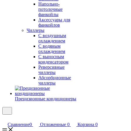
Напольно-
потолочные
фанкойлы
Аксессуары для
фанкойлов
Чиллеры
С воздушным
охлаждением
С водяным
охлаждением
С выносным
конденсатором
Реверсивные
чиллеры
Абсорбционные
чиллеры
Прецизионные кондиционеры
Сравнение
0
Отложенные
0
Корзина
0