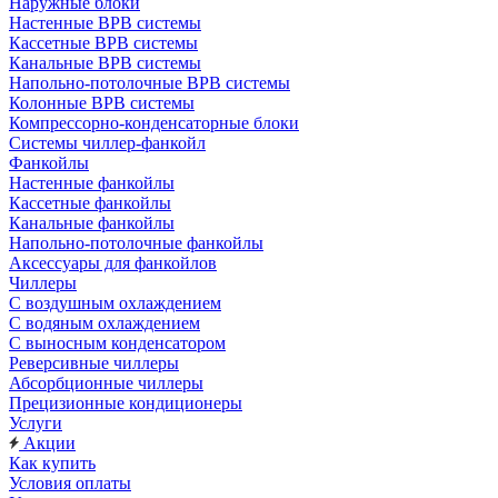
Наружные блоки
Настенные ВРВ системы
Кассетные ВРВ системы
Канальные ВРВ системы
Напольно-потолочные ВРВ системы
Колонные ВРВ системы
Компрессорно-конденсаторные блоки
Системы чиллер-фанкойл
Фанкойлы
Настенные фанкойлы
Кассетные фанкойлы
Канальные фанкойлы
Напольно-потолочные фанкойлы
Аксессуары для фанкойлов
Чиллеры
С воздушным охлаждением
С водяным охлаждением
С выносным конденсатором
Реверсивные чиллеры
Абсорбционные чиллеры
Прецизионные кондиционеры
Услуги
Акции
Как купить
Условия оплаты