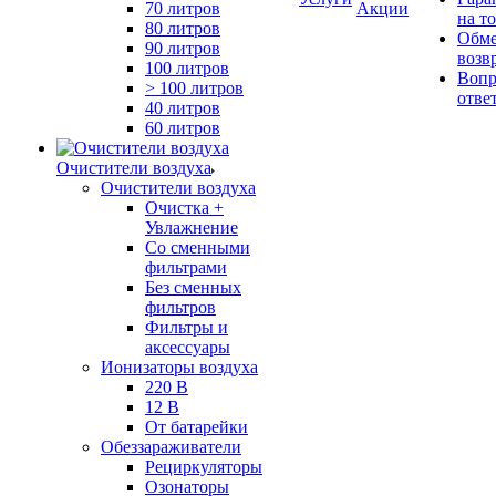
70 литров
Акции
на т
80 литров
Обме
90 литров
возв
100 литров
Вопр
> 100 литров
отве
40 литров
60 литров
Очистители воздуха
Очистители воздуха
Очистка +
Увлажнение
Cо сменными
фильтрами
Без сменных
фильтров
Фильтры и
аксессуары
Ионизаторы воздуха
220 В
12 В
От батарейки
Обеззараживатели
Рециркуляторы
Озонаторы