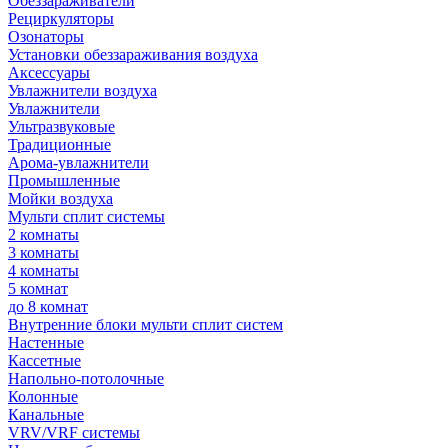
Обеззараживатели
Рециркуляторы
Озонаторы
Установки обеззараживания воздуха
Аксессуары
Увлажнители воздуха
Увлажнители
Ультразвуковые
Традиционные
Арома-увлажнители
Промышленные
Мойки воздуха
Мульти сплит системы
2 комнаты
3 комнаты
4 комнаты
5 комнат
до 8 комнат
Внутренние блоки мульти сплит систем
Настенные
Кассетные
Напольно-потолочные
Колонные
Канальные
VRV/VRF системы