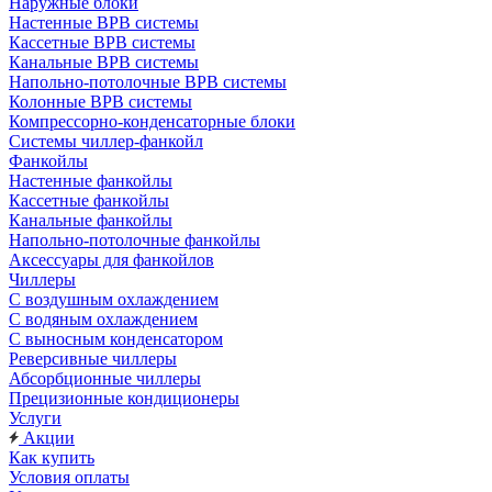
Наружные блоки
Настенные ВРВ системы
Кассетные ВРВ системы
Канальные ВРВ системы
Напольно-потолочные ВРВ системы
Колонные ВРВ системы
Компрессорно-конденсаторные блоки
Системы чиллер-фанкойл
Фанкойлы
Настенные фанкойлы
Кассетные фанкойлы
Канальные фанкойлы
Напольно-потолочные фанкойлы
Аксессуары для фанкойлов
Чиллеры
С воздушным охлаждением
С водяным охлаждением
С выносным конденсатором
Реверсивные чиллеры
Абсорбционные чиллеры
Прецизионные кондиционеры
Услуги
Акции
Как купить
Условия оплаты