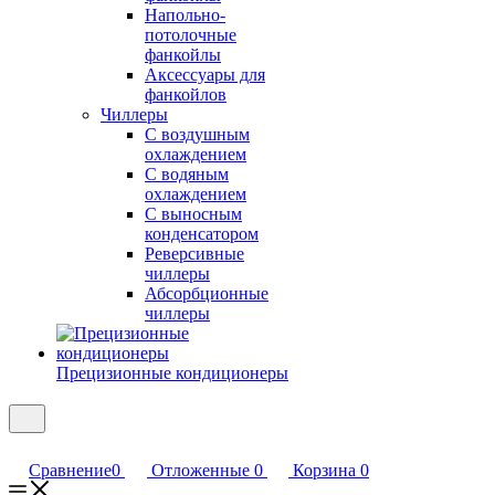
Напольно-
потолочные
фанкойлы
Аксессуары для
фанкойлов
Чиллеры
С воздушным
охлаждением
С водяным
охлаждением
С выносным
конденсатором
Реверсивные
чиллеры
Абсорбционные
чиллеры
Прецизионные кондиционеры
Сравнение
0
Отложенные
0
Корзина
0