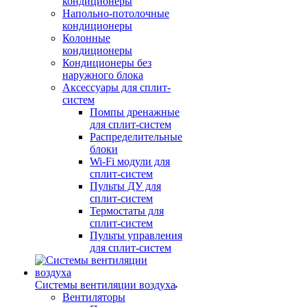
кондиционеры
Напольно-потолочные
кондиционеры
Колонные
кондиционеры
Кондиционеры без
наружного блока
Аксессуары для сплит-
систем
Помпы дренажные
для сплит-систем
Распределительные
блоки
Wi-Fi модули для
сплит-систем
Пульты ДУ для
сплит-систем
Термостаты для
сплит-систем
Пульты управления
для сплит-систем
Системы вентиляции воздуха
Вентиляторы