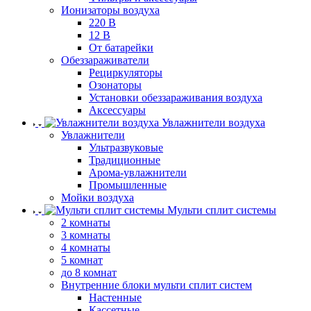
Ионизаторы воздуха
220 В
12 В
От батарейки
Обеззараживатели
Рециркуляторы
Озонаторы
Установки обеззараживания воздуха
Аксессуары
Увлажнители воздуха
Увлажнители
Ультразвуковые
Традиционные
Арома-увлажнители
Промышленные
Мойки воздуха
Мульти сплит системы
2 комнаты
3 комнаты
4 комнаты
5 комнат
до 8 комнат
Внутренние блоки мульти сплит систем
Настенные
Кассетные