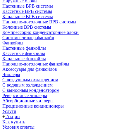
Наружные блоки
Настенные ВРВ системы
Кассетные ВРВ системы
Канальные ВРВ системы
Напольно-потолочные ВРВ системы
Колонные ВРВ системы
Компрессорно-конденсаторные блоки
Системы чиллер-фанкойл
Фанкойлы
Настенные фанкойлы
Кассетные фанкойлы
Канальные фанкойлы
Напольно-потолочные фанкойлы
Аксессуары для фанкойлов
Чиллеры
С воздушным охлаждением
С водяным охлаждением
С выносным конденсатором
Реверсивные чиллеры
Абсорбционные чиллеры
Прецизионные кондиционеры
Услуги
Акции
Как купить
Условия оплаты