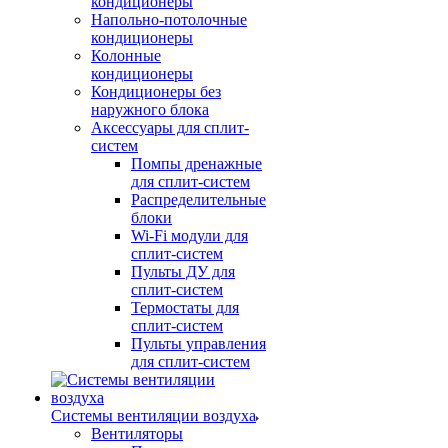
кондиционеры
Напольно-потолочные
кондиционеры
Колонные
кондиционеры
Кондиционеры без
наружного блока
Аксессуары для сплит-
систем
Помпы дренажные
для сплит-систем
Распределительные
блоки
Wi-Fi модули для
сплит-систем
Пульты ДУ для
сплит-систем
Термостаты для
сплит-систем
Пульты управления
для сплит-систем
Системы вентиляции воздуха
Вентиляторы