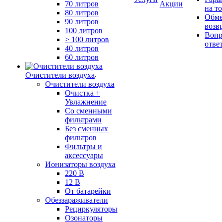
70 литров
Акции
на т
80 литров
Обме
90 литров
возв
100 литров
Вопр
> 100 литров
отве
40 литров
60 литров
Очистители воздуха
Очистители воздуха
Очистка +
Увлажнение
Cо сменными
фильтрами
Без сменных
фильтров
Фильтры и
аксессуары
Ионизаторы воздуха
220 В
12 В
От батарейки
Обеззараживатели
Рециркуляторы
Озонаторы