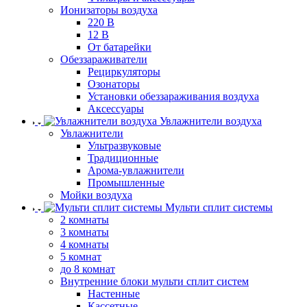
Ионизаторы воздуха
220 В
12 В
От батарейки
Обеззараживатели
Рециркуляторы
Озонаторы
Установки обеззараживания воздуха
Аксессуары
Увлажнители воздуха
Увлажнители
Ультразвуковые
Традиционные
Арома-увлажнители
Промышленные
Мойки воздуха
Мульти сплит системы
2 комнаты
3 комнаты
4 комнаты
5 комнат
до 8 комнат
Внутренние блоки мульти сплит систем
Настенные
Кассетные