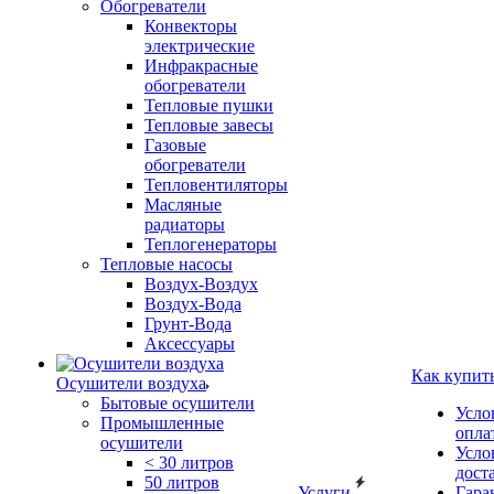
Обогреватели
Конвекторы
электрические
Инфракрасные
обогреватели
Тепловые пушки
Тепловые завесы
Газовые
обогреватели
Тепловентиляторы
Масляные
радиаторы
Теплогенераторы
Тепловые насосы
Воздух-Воздух
Воздух-Вода
Грунт-Вода
Аксессуары
Как купит
Осушители воздуха
Бытовые осушители
Усло
Промышленные
опла
осушители
Усло
< 30 литров
дост
50 литров
Услуги
Гара