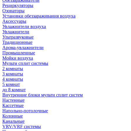
Обеззараживатели
Рециркуляторы
Озонаторы
Установки обеззараживания воздуха
Аксессуары
Увлажнители воздуха
Увлажнители
Ультразвуковые
Традиционные
Арома-увлажнители
Промышленные
Мойки воздуха
Мульти сплит системы
2 комнаты
3 комнаты
4 комнаты
5 комнат
до 8 комнат
Внутренние блоки мульти сплит систем
Настенные
Кассетные
Напольно-потолочные
Колонные
Канальные
VRV/VRF системы