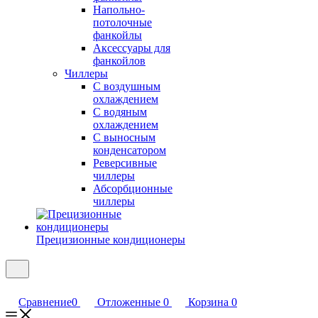
Напольно-
потолочные
фанкойлы
Аксессуары для
фанкойлов
Чиллеры
С воздушным
охлаждением
С водяным
охлаждением
С выносным
конденсатором
Реверсивные
чиллеры
Абсорбционные
чиллеры
Прецизионные кондиционеры
Сравнение
0
Отложенные
0
Корзина
0