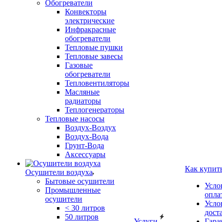
Обогреватели
Конвекторы
электрические
Инфракрасные
обогреватели
Тепловые пушки
Тепловые завесы
Газовые
обогреватели
Тепловентиляторы
Масляные
радиаторы
Теплогенераторы
Тепловые насосы
Воздух-Воздух
Воздух-Вода
Грунт-Вода
Аксессуары
Как купит
Осушители воздуха
Бытовые осушители
Усло
Промышленные
опла
осушители
Усло
< 30 литров
дост
50 литров
Услуги
Гара