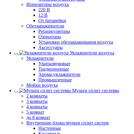
Ионизаторы воздуха
220 В
12 В
От батарейки
Обеззараживатели
Рециркуляторы
Озонаторы
Установки обеззараживания воздуха
Аксессуары
Увлажнители воздуха
Увлажнители
Ультразвуковые
Традиционные
Арома-увлажнители
Промышленные
Мойки воздуха
Мульти сплит системы
2 комнаты
3 комнаты
4 комнаты
5 комнат
до 8 комнат
Внутренние блоки мульти сплит систем
Настенные
Кассетные