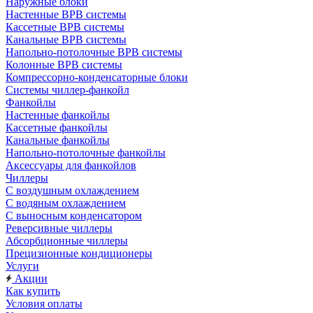
Наружные блоки
Настенные ВРВ системы
Кассетные ВРВ системы
Канальные ВРВ системы
Напольно-потолочные ВРВ системы
Колонные ВРВ системы
Компрессорно-конденсаторные блоки
Системы чиллер-фанкойл
Фанкойлы
Настенные фанкойлы
Кассетные фанкойлы
Канальные фанкойлы
Напольно-потолочные фанкойлы
Аксессуары для фанкойлов
Чиллеры
С воздушным охлаждением
С водяным охлаждением
С выносным конденсатором
Реверсивные чиллеры
Абсорбционные чиллеры
Прецизионные кондиционеры
Услуги
Акции
Как купить
Условия оплаты