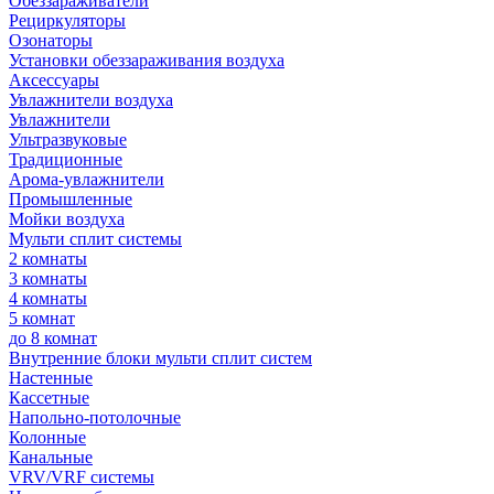
Обеззараживатели
Рециркуляторы
Озонаторы
Установки обеззараживания воздуха
Аксессуары
Увлажнители воздуха
Увлажнители
Ультразвуковые
Традиционные
Арома-увлажнители
Промышленные
Мойки воздуха
Мульти сплит системы
2 комнаты
3 комнаты
4 комнаты
5 комнат
до 8 комнат
Внутренние блоки мульти сплит систем
Настенные
Кассетные
Напольно-потолочные
Колонные
Канальные
VRV/VRF системы