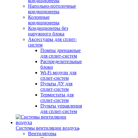
кондиционеры
Напольно-потолочные
кондиционеры
Колонные
кондиционеры
Кондиционеры без
наружного блока
Аксессуары для сплит-
систем
Помпы дренажные
для сплит-систем
Распределительные
блоки
Wi-Fi модули для
сплит-систем
Пульты ДУ для
сплит-систем
Термостаты для
сплит-систем
Пульты управления
для сплит-систем
Системы вентиляции воздуха
Вентиляторы