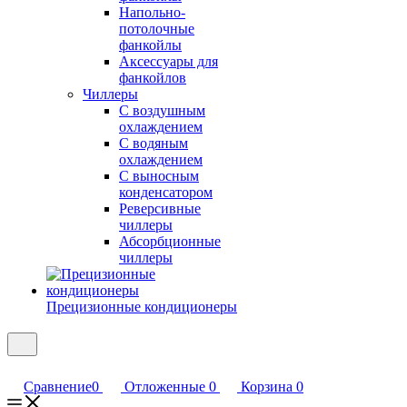
Напольно-
потолочные
фанкойлы
Аксессуары для
фанкойлов
Чиллеры
С воздушным
охлаждением
С водяным
охлаждением
С выносным
конденсатором
Реверсивные
чиллеры
Абсорбционные
чиллеры
Прецизионные кондиционеры
Сравнение
0
Отложенные
0
Корзина
0