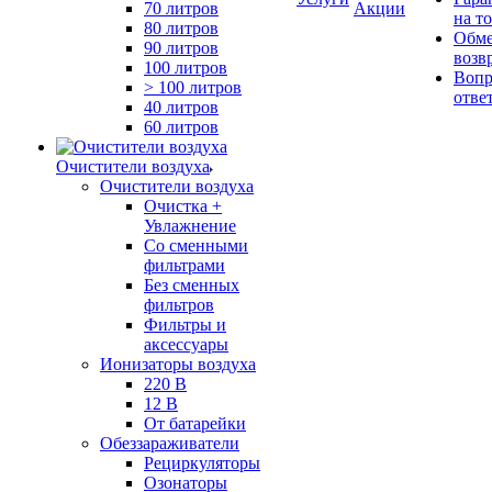
70 литров
Акции
на т
80 литров
Обме
90 литров
возв
100 литров
Вопр
> 100 литров
отве
40 литров
60 литров
Очистители воздуха
Очистители воздуха
Очистка +
Увлажнение
Cо сменными
фильтрами
Без сменных
фильтров
Фильтры и
аксессуары
Ионизаторы воздуха
220 В
12 В
От батарейки
Обеззараживатели
Рециркуляторы
Озонаторы