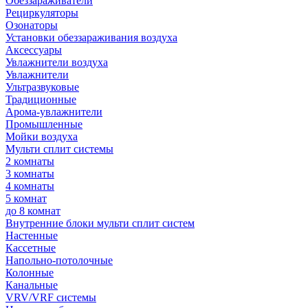
Обеззараживатели
Рециркуляторы
Озонаторы
Установки обеззараживания воздуха
Аксессуары
Увлажнители воздуха
Увлажнители
Ультразвуковые
Традиционные
Арома-увлажнители
Промышленные
Мойки воздуха
Мульти сплит системы
2 комнаты
3 комнаты
4 комнаты
5 комнат
до 8 комнат
Внутренние блоки мульти сплит систем
Настенные
Кассетные
Напольно-потолочные
Колонные
Канальные
VRV/VRF системы