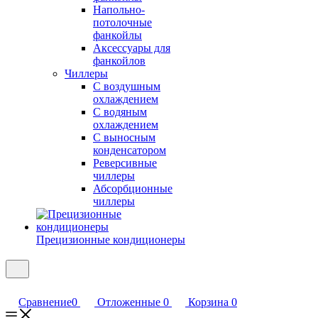
Напольно-
потолочные
фанкойлы
Аксессуары для
фанкойлов
Чиллеры
С воздушным
охлаждением
С водяным
охлаждением
С выносным
конденсатором
Реверсивные
чиллеры
Абсорбционные
чиллеры
Прецизионные кондиционеры
Сравнение
0
Отложенные
0
Корзина
0