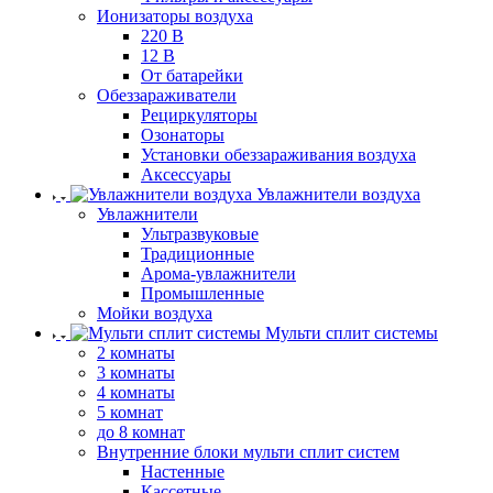
Ионизаторы воздуха
220 В
12 В
От батарейки
Обеззараживатели
Рециркуляторы
Озонаторы
Установки обеззараживания воздуха
Аксессуары
Увлажнители воздуха
Увлажнители
Ультразвуковые
Традиционные
Арома-увлажнители
Промышленные
Мойки воздуха
Мульти сплит системы
2 комнаты
3 комнаты
4 комнаты
5 комнат
до 8 комнат
Внутренние блоки мульти сплит систем
Настенные
Кассетные