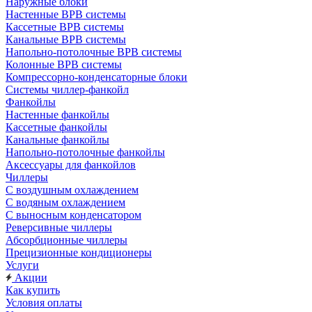
Наружные блоки
Настенные ВРВ системы
Кассетные ВРВ системы
Канальные ВРВ системы
Напольно-потолочные ВРВ системы
Колонные ВРВ системы
Компрессорно-конденсаторные блоки
Системы чиллер-фанкойл
Фанкойлы
Настенные фанкойлы
Кассетные фанкойлы
Канальные фанкойлы
Напольно-потолочные фанкойлы
Аксессуары для фанкойлов
Чиллеры
С воздушным охлаждением
С водяным охлаждением
С выносным конденсатором
Реверсивные чиллеры
Абсорбционные чиллеры
Прецизионные кондиционеры
Услуги
Акции
Как купить
Условия оплаты