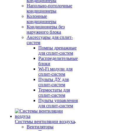
кондиционеры
Напольно-потолочные
кондиционеры
Колонные
кондиционеры
Кондиционеры без
наружного блока
Аксессуары для сплит-
систем
Помпы дренажные
для сплит-систем
Распределительные
блоки
Wi-Fi модули для
сплит-систем
Пульты ДУ для
сплит-систем
Термостаты для
сплит-систем
Пульты управления
для сплит-систем
Системы вентиляции воздуха
Вентиляторы