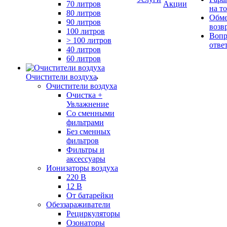
70 литров
Акции
на т
80 литров
Обме
90 литров
возв
100 литров
Вопр
> 100 литров
отве
40 литров
60 литров
Очистители воздуха
Очистители воздуха
Очистка +
Увлажнение
Cо сменными
фильтрами
Без сменных
фильтров
Фильтры и
аксессуары
Ионизаторы воздуха
220 В
12 В
От батарейки
Обеззараживатели
Рециркуляторы
Озонаторы