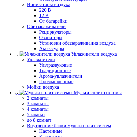
Ионизаторы воздуха
220 В
12 В
От батарейки
Обеззараживатели
Рециркуляторы
Озонаторы
Установки обеззараживания воздуха
Аксессуары
Увлажнители воздуха
Увлажнители
Ультразвуковые
Традиционные
Арома-увлажнители
Промышленные
Мойки воздуха
Мульти сплит системы
2 комнаты
3 комнаты
4 комнаты
5 комнат
до 8 комнат
Внутренние блоки мульти сплит систем
Настенные
Кассетные