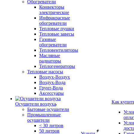
Обогреватели
Конвекторы
электрические
Инфракрасные
обогреватели
Тепловые пушки
Тепловые завесы
Газовые
обогреватели
Тепловентиляторы
Масляные
радиаторы
Теплогенераторы
Тепловые насосы
Воздух-Воздух
Воздух-Вода
Грунт-Вода
Аксессуары
Как купит
Осушители воздуха
Бытовые осушители
Усло
Промышленные
опла
осушители
Усло
< 30 литров
дост
50 литров
Услуги
Гара