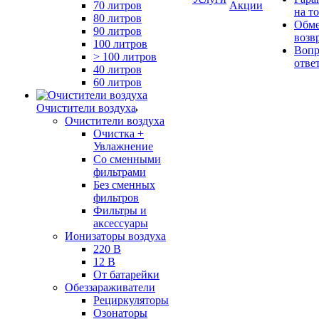
70 литров
Акции
на т
80 литров
Обме
90 литров
возв
100 литров
Вопр
> 100 литров
отве
40 литров
60 литров
Очистители воздуха
Очистители воздуха
Очистка +
Увлажнение
Cо сменными
фильтрами
Без сменных
фильтров
Фильтры и
аксессуары
Ионизаторы воздуха
220 В
12 В
От батарейки
Обеззараживатели
Рециркуляторы
Озонаторы