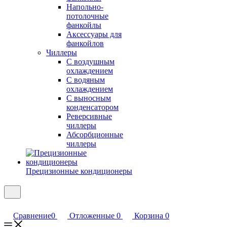
Напольно-
потолочные
фанкойлы
Аксессуары для
фанкойлов
Чиллеры
С воздушным
охлаждением
С водяным
охлаждением
С выносным
конденсатором
Реверсивные
чиллеры
Абсорбционные
чиллеры
Прецизионные кондиционеры
Сравнение
0
Отложенные
0
Корзина
0