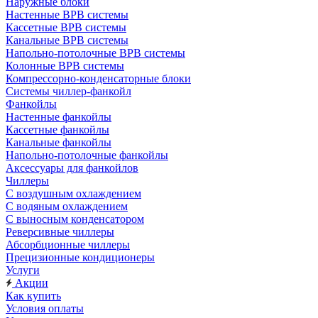
Наружные блоки
Настенные ВРВ системы
Кассетные ВРВ системы
Канальные ВРВ системы
Напольно-потолочные ВРВ системы
Колонные ВРВ системы
Компрессорно-конденсаторные блоки
Системы чиллер-фанкойл
Фанкойлы
Настенные фанкойлы
Кассетные фанкойлы
Канальные фанкойлы
Напольно-потолочные фанкойлы
Аксессуары для фанкойлов
Чиллеры
С воздушным охлаждением
С водяным охлаждением
С выносным конденсатором
Реверсивные чиллеры
Абсорбционные чиллеры
Прецизионные кондиционеры
Услуги
Акции
Как купить
Условия оплаты