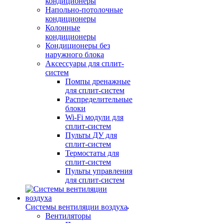
кондиционеры
Напольно-потолочные
кондиционеры
Колонные
кондиционеры
Кондиционеры без
наружного блока
Аксессуары для сплит-
систем
Помпы дренажные
для сплит-систем
Распределительные
блоки
Wi-Fi модули для
сплит-систем
Пульты ДУ для
сплит-систем
Термостаты для
сплит-систем
Пульты управления
для сплит-систем
Системы вентиляции воздуха
Вентиляторы