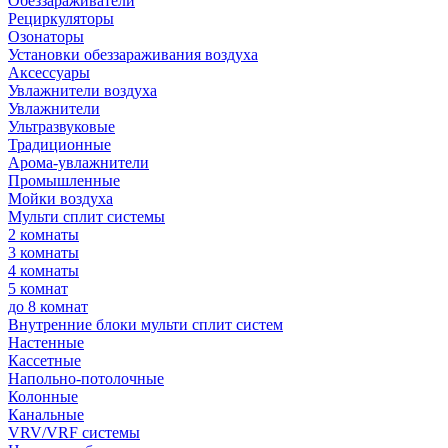
Обеззараживатели
Рециркуляторы
Озонаторы
Установки обеззараживания воздуха
Аксессуары
Увлажнители воздуха
Увлажнители
Ультразвуковые
Традиционные
Арома-увлажнители
Промышленные
Мойки воздуха
Мульти сплит системы
2 комнаты
3 комнаты
4 комнаты
5 комнат
до 8 комнат
Внутренние блоки мульти сплит систем
Настенные
Кассетные
Напольно-потолочные
Колонные
Канальные
VRV/VRF системы