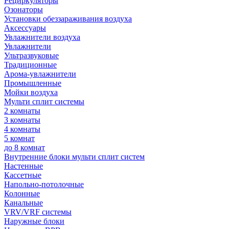
Рециркуляторы
Озонаторы
Установки обеззараживания воздуха
Аксессуары
Увлажнители воздуха
Увлажнители
Ультразвуковые
Традиционные
Арома-увлажнители
Промышленные
Мойки воздуха
Мульти сплит системы
2 комнаты
3 комнаты
4 комнаты
5 комнат
до 8 комнат
Внутренние блоки мульти сплит систем
Настенные
Кассетные
Напольно-потолочные
Колонные
Канальные
VRV/VRF системы
Наружные блоки