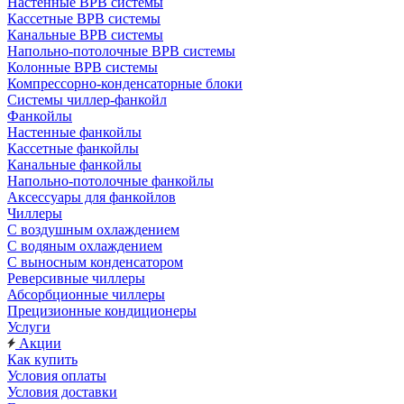
Настенные ВРВ системы
Кассетные ВРВ системы
Канальные ВРВ системы
Напольно-потолочные ВРВ системы
Колонные ВРВ системы
Компрессорно-конденсаторные блоки
Системы чиллер-фанкойл
Фанкойлы
Настенные фанкойлы
Кассетные фанкойлы
Канальные фанкойлы
Напольно-потолочные фанкойлы
Аксессуары для фанкойлов
Чиллеры
С воздушным охлаждением
С водяным охлаждением
С выносным конденсатором
Реверсивные чиллеры
Абсорбционные чиллеры
Прецизионные кондиционеры
Услуги
Акции
Как купить
Условия оплаты
Условия доставки