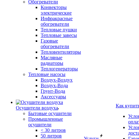
Обогреватели
Конвекторы
электрические
Инфракрасные
обогреватели
Тепловые пушки
Тепловые завесы
Газовые
обогреватели
Тепловентиляторы
Масляные
радиаторы
Теплогенераторы
Тепловые насосы
Воздух-Воздух
Воздух-Вода
Грунт-Вода
Аксессуары
Как купит
Осушители воздуха
Бытовые осушители
Усло
Промышленные
опла
осушители
Усло
< 30 литров
дост
50 литров
Услуги
Гара