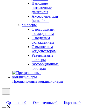
Напольно-
потолочные
фанкойлы
Аксессуары для
фанкойлов
Чиллеры
С воздушным
охлаждением
С водяным
охлаждением
С выносным
конденсатором
Реверсивные
чиллеры
Абсорбционные
чиллеры
Прецизионные кондиционеры
Сравнение
0
Отложенные
0
Корзина
0