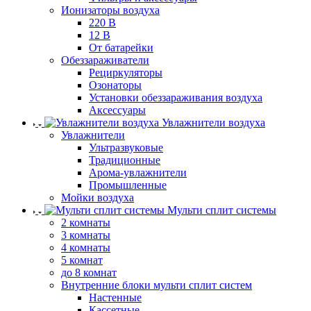
Ионизаторы воздуха
220 В
12 В
От батарейки
Обеззараживатели
Рециркуляторы
Озонаторы
Установки обеззараживания воздуха
Аксессуары
Увлажнители воздуха
Увлажнители
Ультразвуковые
Традиционные
Арома-увлажнители
Промышленные
Мойки воздуха
Мульти сплит системы
2 комнаты
3 комнаты
4 комнаты
5 комнат
до 8 комнат
Внутренние блоки мульти сплит систем
Настенные
Кассетные