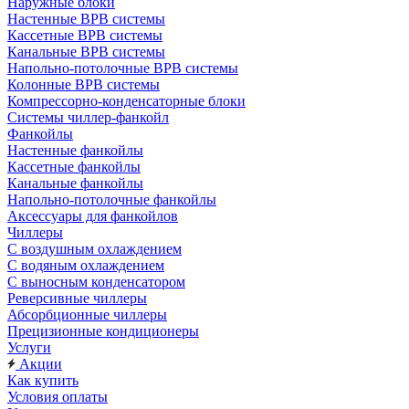
Наружные блоки
Настенные ВРВ системы
Кассетные ВРВ системы
Канальные ВРВ системы
Напольно-потолочные ВРВ системы
Колонные ВРВ системы
Компрессорно-конденсаторные блоки
Системы чиллер-фанкойл
Фанкойлы
Настенные фанкойлы
Кассетные фанкойлы
Канальные фанкойлы
Напольно-потолочные фанкойлы
Аксессуары для фанкойлов
Чиллеры
С воздушным охлаждением
С водяным охлаждением
С выносным конденсатором
Реверсивные чиллеры
Абсорбционные чиллеры
Прецизионные кондиционеры
Услуги
Акции
Как купить
Условия оплаты