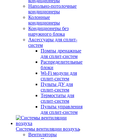
кондиционеры
Напольно-потолочные
кондиционеры
Колонные
кондиционеры
Кондиционеры без
наружного блока
Аксессуары для сплит-
систем
Помпы дренажные
для сплит-систем
Распределительные
блоки
Wi-Fi модули для
сплит-систем
Пульты ДУ для
сплит-систем
Термостаты для
сплит-систем
Пульты управления
для сплит-систем
Системы вентиляции воздуха
Вентиляторы