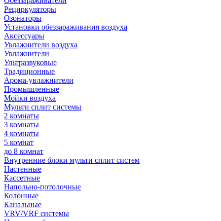
Обеззараживатели
Рециркуляторы
Озонаторы
Установки обеззараживания воздуха
Аксессуары
Увлажнители воздуха
Увлажнители
Ультразвуковые
Традиционные
Арома-увлажнители
Промышленные
Мойки воздуха
Мульти сплит системы
2 комнаты
3 комнаты
4 комнаты
5 комнат
до 8 комнат
Внутренние блоки мульти сплит систем
Настенные
Кассетные
Напольно-потолочные
Колонные
Канальные
VRV/VRF системы