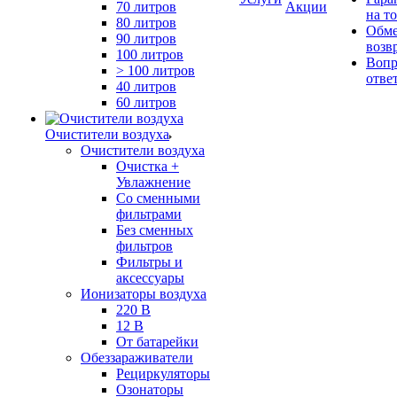
70 литров
Акции
на т
80 литров
Обме
90 литров
возв
100 литров
Вопр
> 100 литров
отве
40 литров
60 литров
Очистители воздуха
Очистители воздуха
Очистка +
Увлажнение
Cо сменными
фильтрами
Без сменных
фильтров
Фильтры и
аксессуары
Ионизаторы воздуха
220 В
12 В
От батарейки
Обеззараживатели
Рециркуляторы
Озонаторы