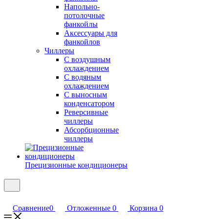
Напольно-
потолочные
фанкойлы
Аксессуары для
фанкойлов
Чиллеры
С воздушным
охлаждением
С водяным
охлаждением
С выносным
конденсатором
Реверсивные
чиллеры
Абсорбционные
чиллеры
Прецизионные кондиционеры
Сравнение
0
Отложенные
0
Корзина
0