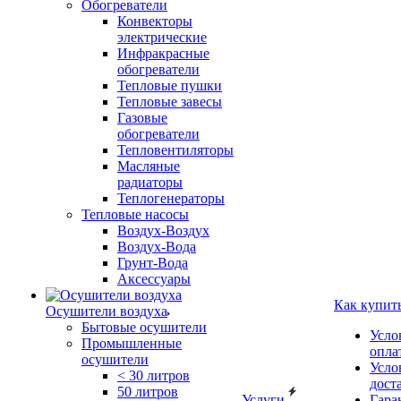
Обогреватели
Конвекторы
электрические
Инфракрасные
обогреватели
Тепловые пушки
Тепловые завесы
Газовые
обогреватели
Тепловентиляторы
Масляные
радиаторы
Теплогенераторы
Тепловые насосы
Воздух-Воздух
Воздух-Вода
Грунт-Вода
Аксессуары
Как купит
Осушители воздуха
Бытовые осушители
Усло
Промышленные
опла
осушители
Усло
< 30 литров
дост
50 литров
Услуги
Гара