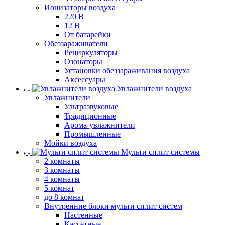
Ионизаторы воздуха
220 В
12 В
От батарейки
Обеззараживатели
Рециркуляторы
Озонаторы
Установки обеззараживания воздуха
Аксессуары
Увлажнители воздуха
Увлажнители
Ультразвуковые
Традиционные
Арома-увлажнители
Промышленные
Мойки воздуха
Мульти сплит системы
2 комнаты
3 комнаты
4 комнаты
5 комнат
до 8 комнат
Внутренние блоки мульти сплит систем
Настенные
Кассетные