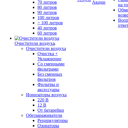
70 литров
Акции
на т
80 литров
Обме
90 литров
возв
100 литров
Вопр
> 100 литров
отве
40 литров
60 литров
Очистители воздуха
Очистители воздуха
Очистка +
Увлажнение
Cо сменными
фильтрами
Без сменных
фильтров
Фильтры и
аксессуары
Ионизаторы воздуха
220 В
12 В
От батарейки
Обеззараживатели
Рециркуляторы
Озонаторы