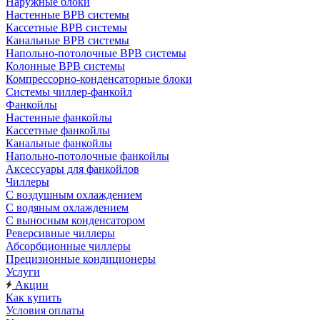
Наружные блоки
Настенные ВРВ системы
Кассетные ВРВ системы
Канальные ВРВ системы
Напольно-потолочные ВРВ системы
Колонные ВРВ системы
Компрессорно-конденсаторные блоки
Системы чиллер-фанкойл
Фанкойлы
Настенные фанкойлы
Кассетные фанкойлы
Канальные фанкойлы
Напольно-потолочные фанкойлы
Аксессуары для фанкойлов
Чиллеры
С воздушным охлаждением
С водяным охлаждением
С выносным конденсатором
Реверсивные чиллеры
Абсорбционные чиллеры
Прецизионные кондиционеры
Услуги
Акции
Как купить
Условия оплаты