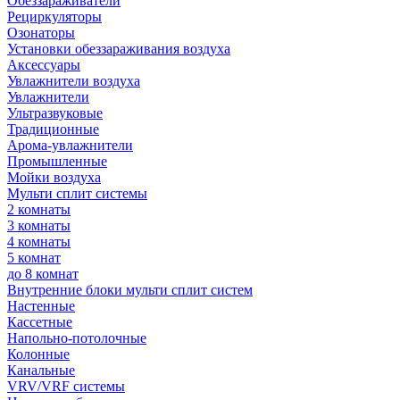
Обеззараживатели
Рециркуляторы
Озонаторы
Установки обеззараживания воздуха
Аксессуары
Увлажнители воздуха
Увлажнители
Ультразвуковые
Традиционные
Арома-увлажнители
Промышленные
Мойки воздуха
Мульти сплит системы
2 комнаты
3 комнаты
4 комнаты
5 комнат
до 8 комнат
Внутренние блоки мульти сплит систем
Настенные
Кассетные
Напольно-потолочные
Колонные
Канальные
VRV/VRF системы