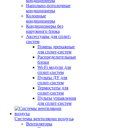
кондиционеры
Напольно-потолочные
кондиционеры
Колонные
кондиционеры
Кондиционеры без
наружного блока
Аксессуары для сплит-
систем
Помпы дренажные
для сплит-систем
Распределительные
блоки
Wi-Fi модули для
сплит-систем
Пульты ДУ для
сплит-систем
Термостаты для
сплит-систем
Пульты управления
для сплит-систем
Системы вентиляции воздуха
Вентиляторы