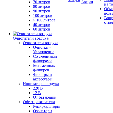
70 литров
Акции
на т
80 литров
Обме
90 литров
возв
100 литров
Вопр
> 100 литров
отве
40 литров
60 литров
Очистители воздуха
Очистители воздуха
Очистка +
Увлажнение
Cо сменными
фильтрами
Без сменных
фильтров
Фильтры и
аксессуары
Ионизаторы воздуха
220 В
12 В
От батарейки
Обеззараживатели
Рециркуляторы
Озонаторы