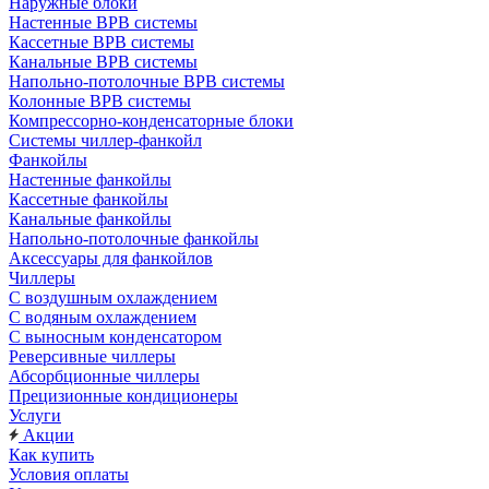
Наружные блоки
Настенные ВРВ системы
Кассетные ВРВ системы
Канальные ВРВ системы
Напольно-потолочные ВРВ системы
Колонные ВРВ системы
Компрессорно-конденсаторные блоки
Системы чиллер-фанкойл
Фанкойлы
Настенные фанкойлы
Кассетные фанкойлы
Канальные фанкойлы
Напольно-потолочные фанкойлы
Аксессуары для фанкойлов
Чиллеры
С воздушным охлаждением
С водяным охлаждением
С выносным конденсатором
Реверсивные чиллеры
Абсорбционные чиллеры
Прецизионные кондиционеры
Услуги
Акции
Как купить
Условия оплаты