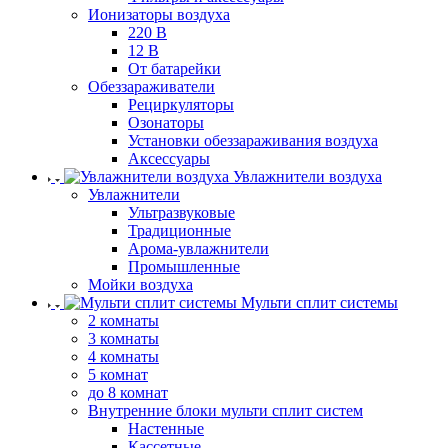
Ионизаторы воздуха
220 В
12 В
От батарейки
Обеззараживатели
Рециркуляторы
Озонаторы
Установки обеззараживания воздуха
Аксессуары
Увлажнители воздуха
Увлажнители
Ультразвуковые
Традиционные
Арома-увлажнители
Промышленные
Мойки воздуха
Мульти сплит системы
2 комнаты
3 комнаты
4 комнаты
5 комнат
до 8 комнат
Внутренние блоки мульти сплит систем
Настенные
Кассетные