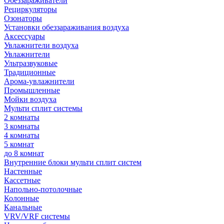
Обеззараживатели
Рециркуляторы
Озонаторы
Установки обеззараживания воздуха
Аксессуары
Увлажнители воздуха
Увлажнители
Ультразвуковые
Традиционные
Арома-увлажнители
Промышленные
Мойки воздуха
Мульти сплит системы
2 комнаты
3 комнаты
4 комнаты
5 комнат
до 8 комнат
Внутренние блоки мульти сплит систем
Настенные
Кассетные
Напольно-потолочные
Колонные
Канальные
VRV/VRF системы