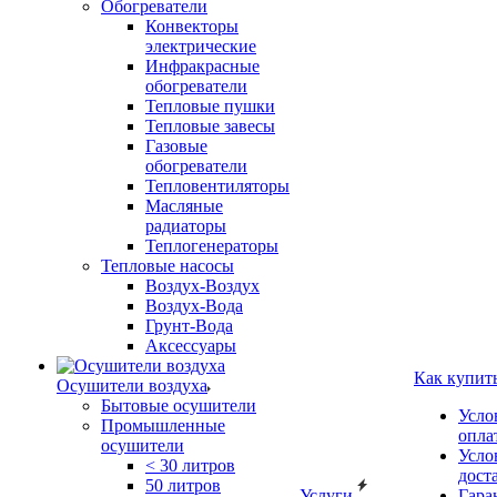
Обогреватели
Конвекторы
электрические
Инфракрасные
обогреватели
Тепловые пушки
Тепловые завесы
Газовые
обогреватели
Тепловентиляторы
Масляные
радиаторы
Теплогенераторы
Тепловые насосы
Воздух-Воздух
Воздух-Вода
Грунт-Вода
Аксессуары
Как купит
Осушители воздуха
Бытовые осушители
Усло
Промышленные
опла
осушители
Усло
< 30 литров
дост
50 литров
Услуги
Гара