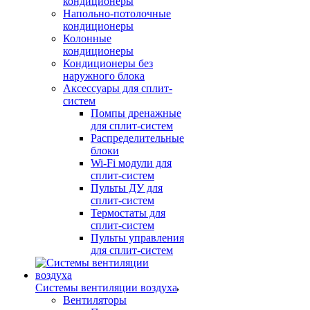
кондиционеры
Напольно-потолочные
кондиционеры
Колонные
кондиционеры
Кондиционеры без
наружного блока
Аксессуары для сплит-
систем
Помпы дренажные
для сплит-систем
Распределительные
блоки
Wi-Fi модули для
сплит-систем
Пульты ДУ для
сплит-систем
Термостаты для
сплит-систем
Пульты управления
для сплит-систем
Системы вентиляции воздуха
Вентиляторы