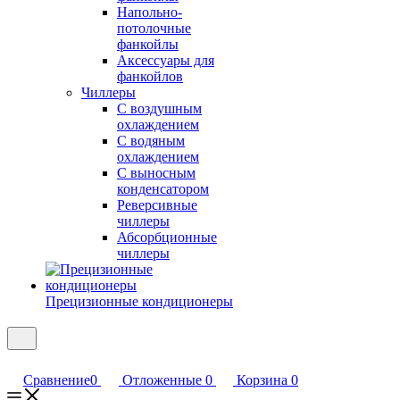
Напольно-
потолочные
фанкойлы
Аксессуары для
фанкойлов
Чиллеры
С воздушным
охлаждением
С водяным
охлаждением
С выносным
конденсатором
Реверсивные
чиллеры
Абсорбционные
чиллеры
Прецизионные кондиционеры
Сравнение
0
Отложенные
0
Корзина
0