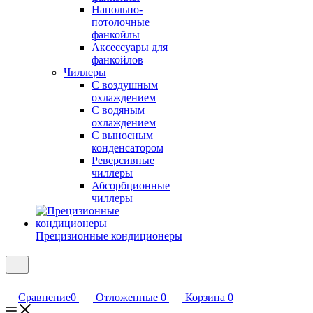
Напольно-
потолочные
фанкойлы
Аксессуары для
фанкойлов
Чиллеры
С воздушным
охлаждением
С водяным
охлаждением
С выносным
конденсатором
Реверсивные
чиллеры
Абсорбционные
чиллеры
Прецизионные кондиционеры
Сравнение
0
Отложенные
0
Корзина
0