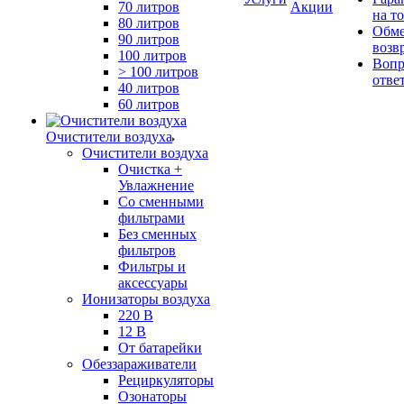
70 литров
Акции
на т
80 литров
Обме
90 литров
возв
100 литров
Вопр
> 100 литров
отве
40 литров
60 литров
Очистители воздуха
Очистители воздуха
Очистка +
Увлажнение
Cо сменными
фильтрами
Без сменных
фильтров
Фильтры и
аксессуары
Ионизаторы воздуха
220 В
12 В
От батарейки
Обеззараживатели
Рециркуляторы
Озонаторы