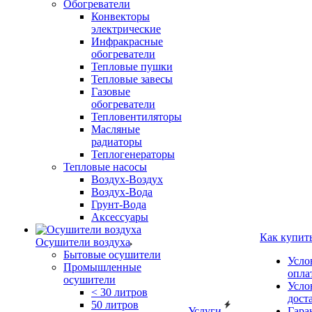
Обогреватели
Конвекторы
электрические
Инфракрасные
обогреватели
Тепловые пушки
Тепловые завесы
Газовые
обогреватели
Тепловентиляторы
Масляные
радиаторы
Теплогенераторы
Тепловые насосы
Воздух-Воздух
Воздух-Вода
Грунт-Вода
Аксессуары
Как купит
Осушители воздуха
Бытовые осушители
Усло
Промышленные
опла
осушители
Усло
< 30 литров
дост
50 литров
Услуги
Гара