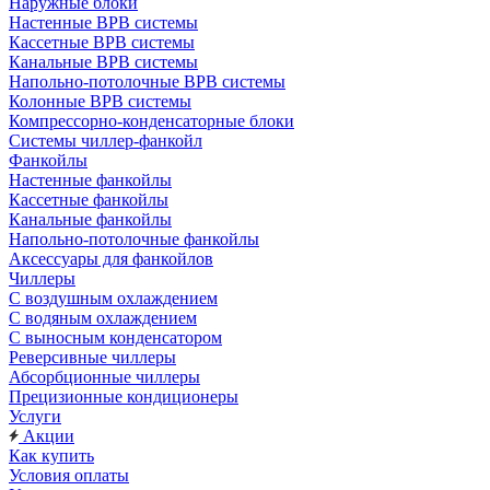
Наружные блоки
Настенные ВРВ системы
Кассетные ВРВ системы
Канальные ВРВ системы
Напольно-потолочные ВРВ системы
Колонные ВРВ системы
Компрессорно-конденсаторные блоки
Системы чиллер-фанкойл
Фанкойлы
Настенные фанкойлы
Кассетные фанкойлы
Канальные фанкойлы
Напольно-потолочные фанкойлы
Аксессуары для фанкойлов
Чиллеры
С воздушным охлаждением
С водяным охлаждением
С выносным конденсатором
Реверсивные чиллеры
Абсорбционные чиллеры
Прецизионные кондиционеры
Услуги
Акции
Как купить
Условия оплаты