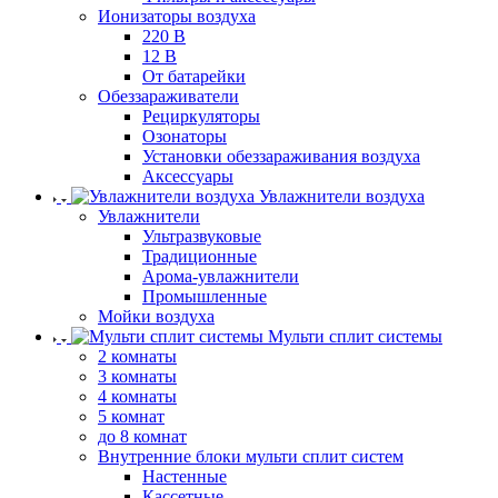
Ионизаторы воздуха
220 В
12 В
От батарейки
Обеззараживатели
Рециркуляторы
Озонаторы
Установки обеззараживания воздуха
Аксессуары
Увлажнители воздуха
Увлажнители
Ультразвуковые
Традиционные
Арома-увлажнители
Промышленные
Мойки воздуха
Мульти сплит системы
2 комнаты
3 комнаты
4 комнаты
5 комнат
до 8 комнат
Внутренние блоки мульти сплит систем
Настенные
Кассетные