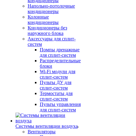
кондиционеры
Напольно-потолочные
кондиционеры
Колонные
кондиционеры
Кондиционеры без
наружного блока
Аксессуары для сплит-
систем
Помпы дренажные
для сплит-систем
Распределительные
блоки
Wi-Fi модули для
сплит-систем
Пульты ДУ для
сплит-систем
Термостаты для
сплит-систем
Пульты управления
для сплит-систем
Системы вентиляции воздуха
Вентиляторы