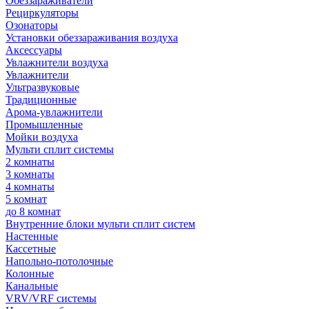
Обеззараживатели
Рециркуляторы
Озонаторы
Установки обеззараживания воздуха
Аксессуары
Увлажнители воздуха
Увлажнители
Ультразвуковые
Традиционные
Арома-увлажнители
Промышленные
Мойки воздуха
Мульти сплит системы
2 комнаты
3 комнаты
4 комнаты
5 комнат
до 8 комнат
Внутренние блоки мульти сплит систем
Настенные
Кассетные
Напольно-потолочные
Колонные
Канальные
VRV/VRF системы