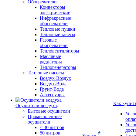
Обогреватели
Конвекторы
электрические
Инфракрасные
обогреватели
Тепловые пушки
Тепловые завесы
Газовые
обогреватели
Тепловентиляторы
Масляные
радиаторы
Теплогенераторы
Тепловые насосы
Воздух-Воздух
Воздух-Вода
Грунт-Вода
Аксессуары
Как купит
Осушители воздуха
Бытовые осушители
Усло
Промышленные
опла
осушители
Усло
< 30 литров
дост
50 литров
Услуги
Гара