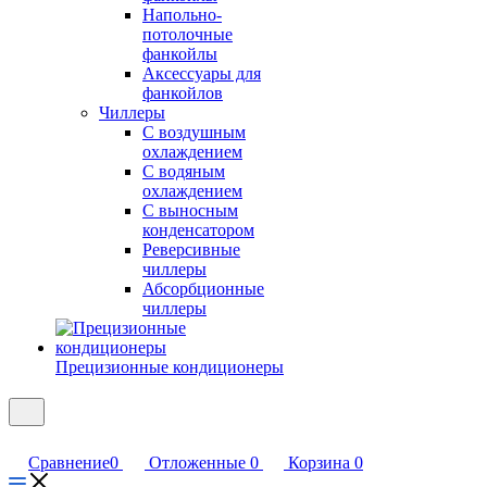
Напольно-
потолочные
фанкойлы
Аксессуары для
фанкойлов
Чиллеры
С воздушным
охлаждением
С водяным
охлаждением
С выносным
конденсатором
Реверсивные
чиллеры
Абсорбционные
чиллеры
Прецизионные кондиционеры
Сравнение
0
Отложенные
0
Корзина
0