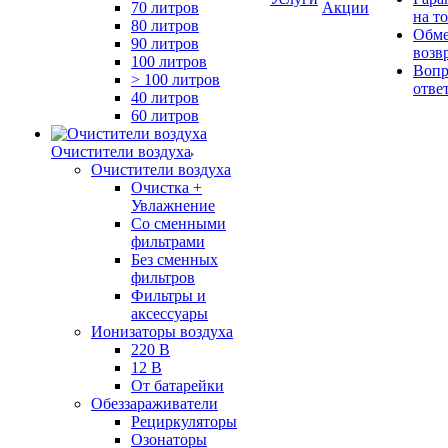
70 литров
Акции
на т
80 литров
Обме
90 литров
возв
100 литров
Вопр
> 100 литров
отве
40 литров
60 литров
Очистители воздуха
Очистители воздуха
Очистка +
Увлажнение
Cо сменными
фильтрами
Без сменных
фильтров
Фильтры и
аксессуары
Ионизаторы воздуха
220 В
12 В
От батарейки
Обеззараживатели
Рециркуляторы
Озонаторы