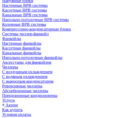
Наружные блоки
Настенные ВРВ системы
Кассетные ВРВ системы
Канальные ВРВ системы
Напольно-потолочные ВРВ системы
Колонные ВРВ системы
Компрессорно-конденсаторные блоки
Системы чиллер-фанкойл
Фанкойлы
Настенные фанкойлы
Кассетные фанкойлы
Канальные фанкойлы
Напольно-потолочные фанкойлы
Аксессуары для фанкойлов
Чиллеры
С воздушным охлаждением
С водяным охлаждением
С выносным конденсатором
Реверсивные чиллеры
Абсорбционные чиллеры
Прецизионные кондиционеры
Услуги
Акции
Как купить
Условия оплаты