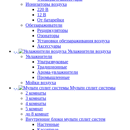
Ионизаторы воздуха
220 В
12 В
От батарейки
Обеззараживатели
Рециркуляторы
Озонаторы
Установки обеззараживания воздуха
Аксессуары
Увлажнители воздуха
Увлажнители
Ультразвуковые
Традиционные
Арома-увлажнители
Промышленные
Мойки воздуха
Мульти сплит системы
2 комнаты
3 комнаты
4 комнаты
5 комнат
до 8 комнат
Внутренние блоки мульти сплит систем
Настенные
Кассетные