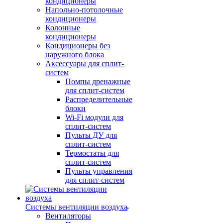
кондиционеры
Напольно-потолочные
кондиционеры
Колонные
кондиционеры
Кондиционеры без
наружного блока
Аксессуары для сплит-
систем
Помпы дренажные
для сплит-систем
Распределительные
блоки
Wi-Fi модули для
сплит-систем
Пульты ДУ для
сплит-систем
Термостаты для
сплит-систем
Пульты управления
для сплит-систем
Системы вентиляции воздуха
Вентиляторы