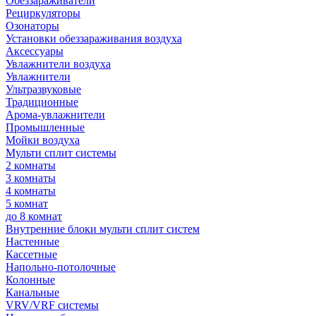
Обеззараживатели
Рециркуляторы
Озонаторы
Установки обеззараживания воздуха
Аксессуары
Увлажнители воздуха
Увлажнители
Ультразвуковые
Традиционные
Арома-увлажнители
Промышленные
Мойки воздуха
Мульти сплит системы
2 комнаты
3 комнаты
4 комнаты
5 комнат
до 8 комнат
Внутренние блоки мульти сплит систем
Настенные
Кассетные
Напольно-потолочные
Колонные
Канальные
VRV/VRF системы