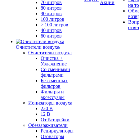
70 литров
Акции
на т
80 литров
Обме
90 литров
возв
100 литров
Вопр
> 100 литров
отве
40 литров
60 литров
Очистители воздуха
Очистители воздуха
Очистка +
Увлажнение
Cо сменными
фильтрами
Без сменных
фильтров
Фильтры и
аксессуары
Ионизаторы воздуха
220 В
12 В
От батарейки
Обеззараживатели
Рециркуляторы
Озонаторы