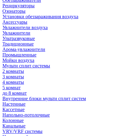
Обеззараживатели
Рециркуляторы
Озонаторы
Установки обеззараживания воздуха
Аксессуары
Увлажнители воздуха
Увлажнители
Ультразвуковые
Традиционные
Арома-увлажнители
Промышленные
Мойки воздуха
Мульти сплит системы
2 комнаты
3 комнаты
4 комнаты
5 комнат
до 8 комнат
Внутренние блоки мульти сплит систем
Настенные
Кассетные
Напольно-потолочные
Колонные
Канальные
VRV/VRF системы