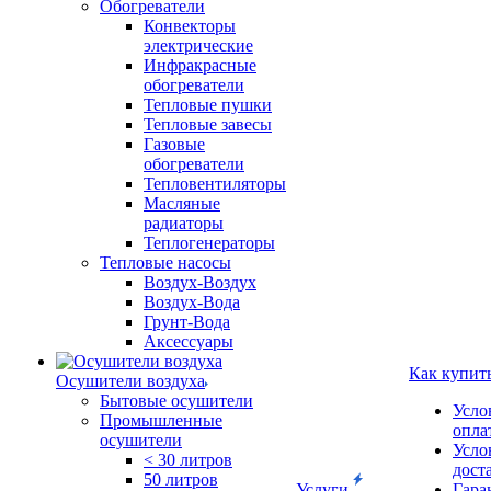
Обогреватели
Конвекторы
электрические
Инфракрасные
обогреватели
Тепловые пушки
Тепловые завесы
Газовые
обогреватели
Тепловентиляторы
Масляные
радиаторы
Теплогенераторы
Тепловые насосы
Воздух-Воздух
Воздух-Вода
Грунт-Вода
Аксессуары
Как купит
Осушители воздуха
Бытовые осушители
Усло
Промышленные
опла
осушители
Усло
< 30 литров
дост
50 литров
Услуги
Гара