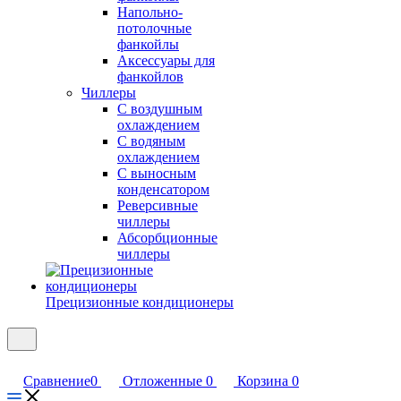
Напольно-
потолочные
фанкойлы
Аксессуары для
фанкойлов
Чиллеры
С воздушным
охлаждением
С водяным
охлаждением
С выносным
конденсатором
Реверсивные
чиллеры
Абсорбционные
чиллеры
Прецизионные кондиционеры
Сравнение
0
Отложенные
0
Корзина
0