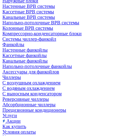
Наружные блоки
Настенные ВРВ системы
Кассетные ВРВ системы
Канальные ВРВ системы
Напольно-потолочные ВРВ системы
Колонные ВРВ системы
Компрессорно-конденсаторные блоки
Системы чиллер-фанкойл
Фанкойлы
Настенные фанкойлы
Кассетные фанкойлы
Канальные фанкойлы
Напольно-потолочные фанкойлы
Аксессуары для фанкойлов
Чиллеры
С воздушным охлаждением
С водяным охлаждением
С выносным конденсатором
Реверсивные чиллеры
Абсорбционные чиллеры
Прецизионные кондиционеры
Услуги
Акции
Как купить
Условия оплаты