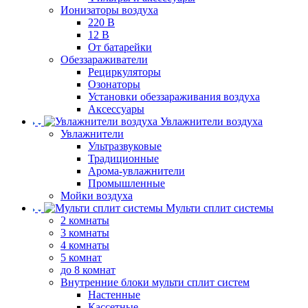
Ионизаторы воздуха
220 В
12 В
От батарейки
Обеззараживатели
Рециркуляторы
Озонаторы
Установки обеззараживания воздуха
Аксессуары
Увлажнители воздуха
Увлажнители
Ультразвуковые
Традиционные
Арома-увлажнители
Промышленные
Мойки воздуха
Мульти сплит системы
2 комнаты
3 комнаты
4 комнаты
5 комнат
до 8 комнат
Внутренние блоки мульти сплит систем
Настенные
Кассетные