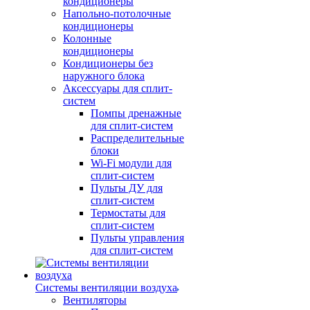
кондиционеры
Напольно-потолочные
кондиционеры
Колонные
кондиционеры
Кондиционеры без
наружного блока
Аксессуары для сплит-
систем
Помпы дренажные
для сплит-систем
Распределительные
блоки
Wi-Fi модули для
сплит-систем
Пульты ДУ для
сплит-систем
Термостаты для
сплит-систем
Пульты управления
для сплит-систем
Системы вентиляции воздуха
Вентиляторы