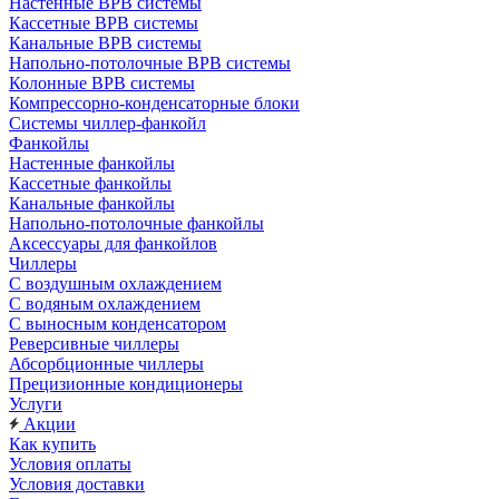
Настенные ВРВ системы
Кассетные ВРВ системы
Канальные ВРВ системы
Напольно-потолочные ВРВ системы
Колонные ВРВ системы
Компрессорно-конденсаторные блоки
Системы чиллер-фанкойл
Фанкойлы
Настенные фанкойлы
Кассетные фанкойлы
Канальные фанкойлы
Напольно-потолочные фанкойлы
Аксессуары для фанкойлов
Чиллеры
С воздушным охлаждением
С водяным охлаждением
С выносным конденсатором
Реверсивные чиллеры
Абсорбционные чиллеры
Прецизионные кондиционеры
Услуги
Акции
Как купить
Условия оплаты
Условия доставки