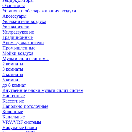
Рециркуляторы
Озонаторы
Установки обеззараживания воздуха
Аксессуары
Увлажнители воздуха
Увлажнители
Ультразвуковые
Традиционные
Арома-увлажнители
Промышленные
Мойки воздуха
Мульти сплит системы
2 комнаты
3 комнаты
4 комнаты
5 комнат
до 8 комнат
Внутренние блоки мульти сплит систем
Настенные
Кассетные
Напольно-потолочные
Колонные
Канальные
VRV/VRF системы
Наружные блоки