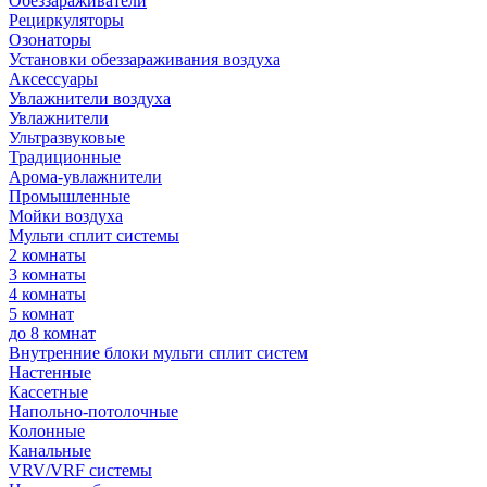
Обеззараживатели
Рециркуляторы
Озонаторы
Установки обеззараживания воздуха
Аксессуары
Увлажнители воздуха
Увлажнители
Ультразвуковые
Традиционные
Арома-увлажнители
Промышленные
Мойки воздуха
Мульти сплит системы
2 комнаты
3 комнаты
4 комнаты
5 комнат
до 8 комнат
Внутренние блоки мульти сплит систем
Настенные
Кассетные
Напольно-потолочные
Колонные
Канальные
VRV/VRF системы