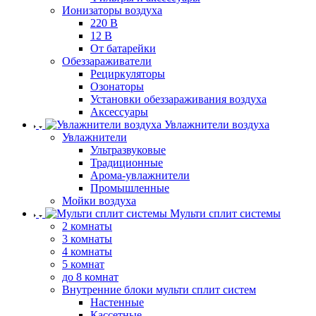
Ионизаторы воздуха
220 В
12 В
От батарейки
Обеззараживатели
Рециркуляторы
Озонаторы
Установки обеззараживания воздуха
Аксессуары
Увлажнители воздуха
Увлажнители
Ультразвуковые
Традиционные
Арома-увлажнители
Промышленные
Мойки воздуха
Мульти сплит системы
2 комнаты
3 комнаты
4 комнаты
5 комнат
до 8 комнат
Внутренние блоки мульти сплит систем
Настенные
Кассетные