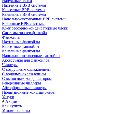
Наружные блоки
Настенные ВРВ системы
Кассетные ВРВ системы
Канальные ВРВ системы
Напольно-потолочные ВРВ системы
Колонные ВРВ системы
Компрессорно-конденсаторные блоки
Системы чиллер-фанкойл
Фанкойлы
Настенные фанкойлы
Кассетные фанкойлы
Канальные фанкойлы
Напольно-потолочные фанкойлы
Аксессуары для фанкойлов
Чиллеры
С воздушным охлаждением
С водяным охлаждением
С выносным конденсатором
Реверсивные чиллеры
Абсорбционные чиллеры
Прецизионные кондиционеры
Услуги
Акции
Как купить
Условия оплаты