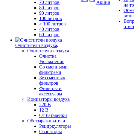
70 литров
Акции
на т
80 литров
Обме
90 литров
возв
100 литров
Вопр
> 100 литров
отве
40 литров
60 литров
Очистители воздуха
Очистители воздуха
Очистка +
Увлажнение
Cо сменными
фильтрами
Без сменных
фильтров
Фильтры и
аксессуары
Ионизаторы воздуха
220 В
12 В
От батарейки
Обеззараживатели
Рециркуляторы
Озонаторы