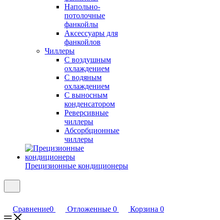
Напольно-
потолочные
фанкойлы
Аксессуары для
фанкойлов
Чиллеры
С воздушным
охлаждением
С водяным
охлаждением
С выносным
конденсатором
Реверсивные
чиллеры
Абсорбционные
чиллеры
Прецизионные кондиционеры
Сравнение
0
Отложенные
0
Корзина
0