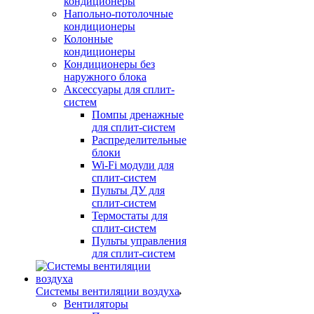
кондиционеры
Напольно-потолочные
кондиционеры
Колонные
кондиционеры
Кондиционеры без
наружного блока
Аксессуары для сплит-
систем
Помпы дренажные
для сплит-систем
Распределительные
блоки
Wi-Fi модули для
сплит-систем
Пульты ДУ для
сплит-систем
Термостаты для
сплит-систем
Пульты управления
для сплит-систем
Системы вентиляции воздуха
Вентиляторы