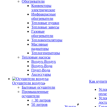
Обогреватели
Конвекторы
электрические
Инфракрасные
обогреватели
Тепловые пушки
Тепловые завесы
Газовые
обогреватели
Тепловентиляторы
Масляные
радиаторы
Теплогенераторы
Тепловые насосы
Воздух-Воздух
Воздух-Вода
Грунт-Вода
Аксессуары
Как купит
Осушители воздуха
Бытовые осушители
Усло
Промышленные
опла
осушители
Усло
< 30 литров
дост
50 литров
Услуги
Гара