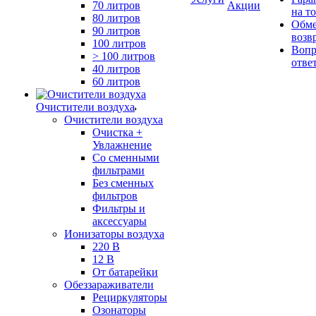
70 литров
Акции
на т
80 литров
Обме
90 литров
возв
100 литров
Вопр
> 100 литров
отве
40 литров
60 литров
Очистители воздуха
Очистители воздуха
Очистка +
Увлажнение
Cо сменными
фильтрами
Без сменных
фильтров
Фильтры и
аксессуары
Ионизаторы воздуха
220 В
12 В
От батарейки
Обеззараживатели
Рециркуляторы
Озонаторы