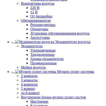
Ионизаторы воздуха
220 В
12 В
От батарейки
Обеззараживатели
Рециркуляторы
Озонаторы
Установки обеззараживания воздуха
Аксессуары
Увлажнители воздуха
Увлажнители
Ультразвуковые
Традиционные
Арома-увлажнители
Промышленные
Мойки воздуха
Мульти сплит системы
2 комнаты
3 комнаты
4 комнаты
5 комнат
до 8 комнат
Внутренние блоки мульти сплит систем
Настенные
Кассетные