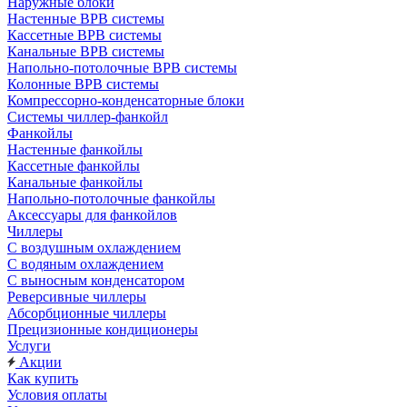
Наружные блоки
Настенные ВРВ системы
Кассетные ВРВ системы
Канальные ВРВ системы
Напольно-потолочные ВРВ системы
Колонные ВРВ системы
Компрессорно-конденсаторные блоки
Системы чиллер-фанкойл
Фанкойлы
Настенные фанкойлы
Кассетные фанкойлы
Канальные фанкойлы
Напольно-потолочные фанкойлы
Аксессуары для фанкойлов
Чиллеры
С воздушным охлаждением
С водяным охлаждением
С выносным конденсатором
Реверсивные чиллеры
Абсорбционные чиллеры
Прецизионные кондиционеры
Услуги
Акции
Как купить
Условия оплаты