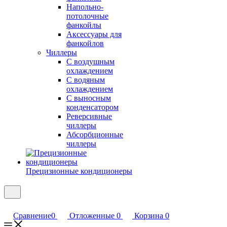
Напольно-
потолочные
фанкойлы
Аксессуары для
фанкойлов
Чиллеры
С воздушным
охлаждением
С водяным
охлаждением
С выносным
конденсатором
Реверсивные
чиллеры
Абсорбционные
чиллеры
Прецизионные кондиционеры
Сравнение
0
Отложенные
0
Корзина
0