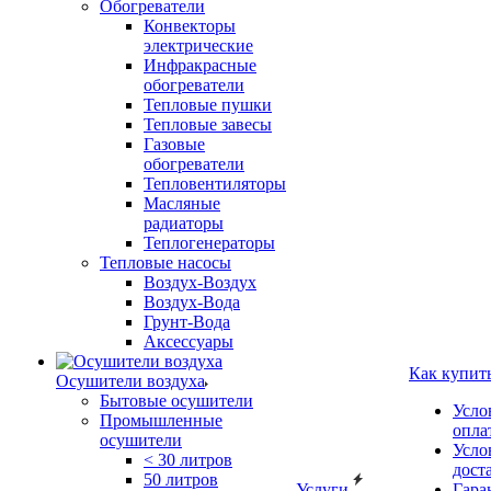
Обогреватели
Конвекторы
электрические
Инфракрасные
обогреватели
Тепловые пушки
Тепловые завесы
Газовые
обогреватели
Тепловентиляторы
Масляные
радиаторы
Теплогенераторы
Тепловые насосы
Воздух-Воздух
Воздух-Вода
Грунт-Вода
Аксессуары
Как купит
Осушители воздуха
Бытовые осушители
Усло
Промышленные
опла
осушители
Усло
< 30 литров
дост
50 литров
Услуги
Гара