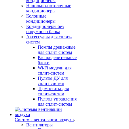
кондиционеры
Напольно-потолочные
кондиционеры
Колонные
кондиционеры
Кондиционеры без
наружного блока
Аксессуары для сплит-
систем
Помпы дренажные
для сплит-систем
Распределительные
блоки
Wi-Fi модули для
сплит-систем
Пульты ДУ для
сплит-систем
Термостаты для
сплит-систем
Пульты управления
для сплит-систем
Системы вентиляции воздуха
Вентиляторы