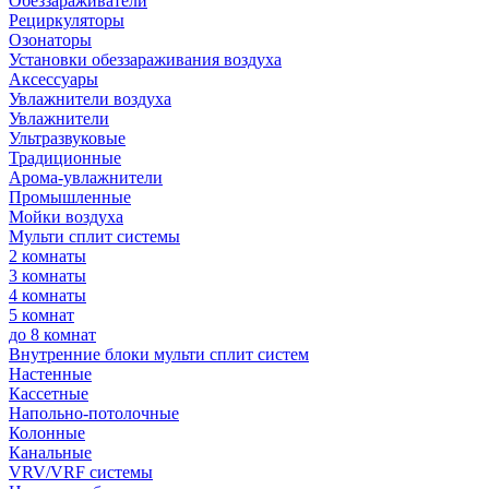
Обеззараживатели
Рециркуляторы
Озонаторы
Установки обеззараживания воздуха
Аксессуары
Увлажнители воздуха
Увлажнители
Ультразвуковые
Традиционные
Арома-увлажнители
Промышленные
Мойки воздуха
Мульти сплит системы
2 комнаты
3 комнаты
4 комнаты
5 комнат
до 8 комнат
Внутренние блоки мульти сплит систем
Настенные
Кассетные
Напольно-потолочные
Колонные
Канальные
VRV/VRF системы