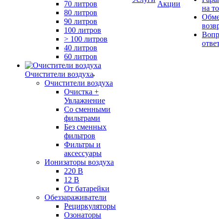
70 литров
Акции
на т
80 литров
Обме
90 литров
возв
100 литров
Вопр
> 100 литров
отве
40 литров
60 литров
Очистители воздуха
Очистители воздуха
Очистка +
Увлажнение
Cо сменными
фильтрами
Без сменных
фильтров
Фильтры и
аксессуары
Ионизаторы воздуха
220 В
12 В
От батарейки
Обеззараживатели
Рециркуляторы
Озонаторы