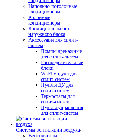
кондиционеры
Напольно-потолочные
кондиционеры
Колонные
кондиционеры
Кондиционеры без
наружного блока
Аксессуары для сплит-
систем
Помпы дренажные
для сплит-систем
Распределительные
блоки
Wi-Fi модули для
сплит-систем
Пульты ДУ для
сплит-систем
Термостаты для
сплит-систем
Пульты управления
для сплит-систем
Системы вентиляции воздуха
Вентиляторы