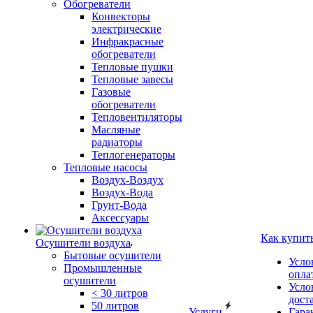
Обогреватели
Конвекторы
электрические
Инфракрасные
обогреватели
Тепловые пушки
Тепловые завесы
Газовые
обогреватели
Тепловентиляторы
Масляные
радиаторы
Теплогенераторы
Тепловые насосы
Воздух-Воздух
Воздух-Вода
Грунт-Вода
Аксессуары
Как купит
Осушители воздуха
Бытовые осушители
Усло
Промышленные
опла
осушители
Усло
< 30 литров
дост
50 литров
Услуги
Гара