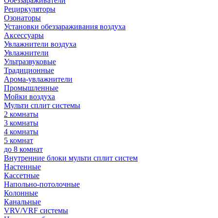
Обеззараживатели
Рециркуляторы
Озонаторы
Установки обеззараживания воздуха
Аксессуары
Увлажнители воздуха
Увлажнители
Ультразвуковые
Традиционные
Арома-увлажнители
Промышленные
Мойки воздуха
Мульти сплит системы
2 комнаты
3 комнаты
4 комнаты
5 комнат
до 8 комнат
Внутренние блоки мульти сплит систем
Настенные
Кассетные
Напольно-потолочные
Колонные
Канальные
VRV/VRF системы