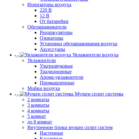
Ионизаторы воздуха
220 В
12 В
От батарейки
Обеззараживатели
Рециркуляторы
Озонаторы
Установки обеззараживания воздуха
Аксессуары
Увлажнители воздуха
Увлажнители
Ультразвуковые
Традиционные
Арома-увлажнители
Промышленные
Мойки воздуха
Мульти сплит системы
2 комнаты
3 комнаты
4 комнаты
5 комнат
до 8 комнат
Внутренние блоки мульти сплит систем
Настенные
Кассетные