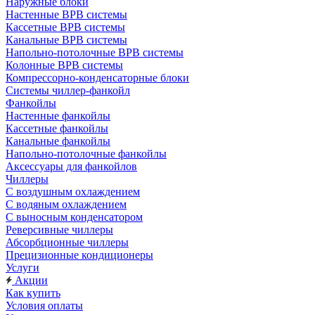
Наружные блоки
Настенные ВРВ системы
Кассетные ВРВ системы
Канальные ВРВ системы
Напольно-потолочные ВРВ системы
Колонные ВРВ системы
Компрессорно-конденсаторные блоки
Системы чиллер-фанкойл
Фанкойлы
Настенные фанкойлы
Кассетные фанкойлы
Канальные фанкойлы
Напольно-потолочные фанкойлы
Аксессуары для фанкойлов
Чиллеры
С воздушным охлаждением
С водяным охлаждением
С выносным конденсатором
Реверсивные чиллеры
Абсорбционные чиллеры
Прецизионные кондиционеры
Услуги
Акции
Как купить
Условия оплаты