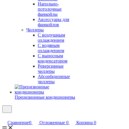
Напольно-
потолочные
фанкойлы
Аксессуары для
фанкойлов
Чиллеры
С воздушным
охлаждением
С водяным
охлаждением
С выносным
конденсатором
Реверсивные
чиллеры
Абсорбционные
чиллеры
Прецизионные кондиционеры
Сравнение
0
Отложенные
0
Корзина
0