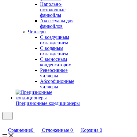
Напольно-
потолочные
фанкойлы
Аксессуары для
фанкойлов
Чиллеры
С воздушным
охлаждением
С водяным
охлаждением
С выносным
конденсатором
Реверсивные
чиллеры
Абсорбционные
чиллеры
Прецизионные кондиционеры
Сравнение
0
Отложенные
0
Корзина
0