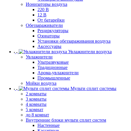
Ионизаторы воздуха
220 В
12 В
От батарейки
Обеззараживатели
Рециркуляторы
Озонаторы
Установки обеззараживания воздуха
Аксессуары
Увлажнители воздуха
Увлажнители
Ультразвуковые
Традиционные
Арома-увлажнители
Промышленные
Мойки воздуха
Мульти сплит системы
2 комнаты
3 комнаты
4 комнаты
5 комнат
до 8 комнат
Внутренние блоки мульти сплит систем
Настенные
Кассетные