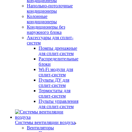
кондиционеры
Напольно-потолочные
кондиционеры
Колонные
кондиционеры
Кондиционеры без
наружного блока
Аксессуары для сплит-
систем
Помпы дренажные
для сплит-систем
Распределительные
блоки
Wi-Fi модули для
сплит-систем
Пульты ДУ для
сплит-систем
Термостаты для
сплит-систем
Пульты управления
для сплит-систем
Системы вентиляции воздуха
Вентиляторы