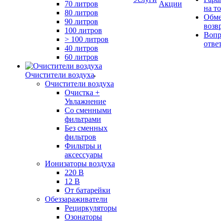
70 литров
Акции
на т
80 литров
Обме
90 литров
возв
100 литров
Вопр
> 100 литров
отве
40 литров
60 литров
Очистители воздуха
Очистители воздуха
Очистка +
Увлажнение
Cо сменными
фильтрами
Без сменных
фильтров
Фильтры и
аксессуары
Ионизаторы воздуха
220 В
12 В
От батарейки
Обеззараживатели
Рециркуляторы
Озонаторы