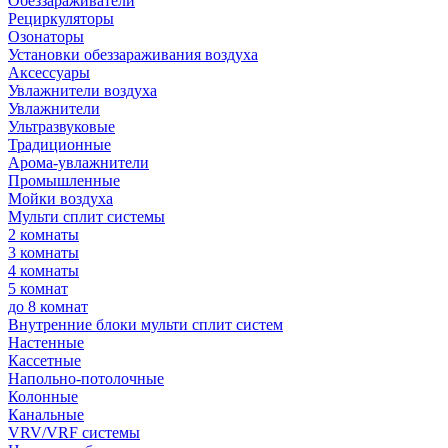
Обеззараживатели
Рециркуляторы
Озонаторы
Установки обеззараживания воздуха
Аксессуары
Увлажнители воздуха
Увлажнители
Ультразвуковые
Традиционные
Арома-увлажнители
Промышленные
Мойки воздуха
Мульти сплит системы
2 комнаты
3 комнаты
4 комнаты
5 комнат
до 8 комнат
Внутренние блоки мульти сплит систем
Настенные
Кассетные
Напольно-потолочные
Колонные
Канальные
VRV/VRF системы