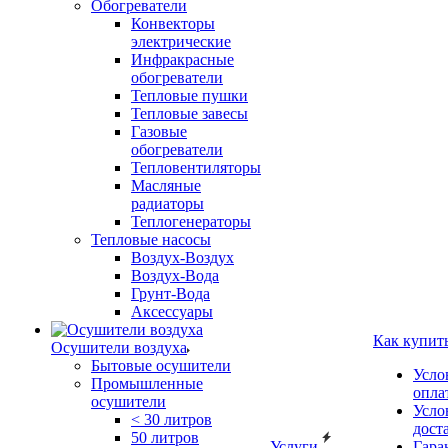
Обогреватели
Конвекторы
электрические
Инфракрасные
обогреватели
Тепловые пушки
Тепловые завесы
Газовые
обогреватели
Тепловентиляторы
Масляные
радиаторы
Теплогенераторы
Тепловые насосы
Воздух-Воздух
Воздух-Вода
Грунт-Вода
Аксессуары
Как купит
Осушители воздуха
Бытовые осушители
Усло
Промышленные
опла
осушители
Усло
< 30 литров
дост
50 литров
Услуги
Гара