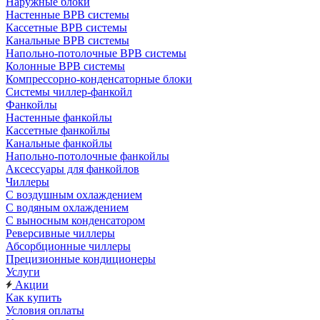
Наружные блоки
Настенные ВРВ системы
Кассетные ВРВ системы
Канальные ВРВ системы
Напольно-потолочные ВРВ системы
Колонные ВРВ системы
Компрессорно-конденсаторные блоки
Системы чиллер-фанкойл
Фанкойлы
Настенные фанкойлы
Кассетные фанкойлы
Канальные фанкойлы
Напольно-потолочные фанкойлы
Аксессуары для фанкойлов
Чиллеры
С воздушным охлаждением
С водяным охлаждением
С выносным конденсатором
Реверсивные чиллеры
Абсорбционные чиллеры
Прецизионные кондиционеры
Услуги
Акции
Как купить
Условия оплаты