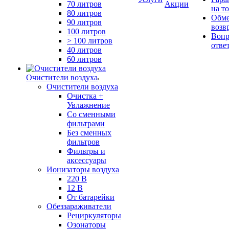
70 литров
Акции
на т
80 литров
Обме
90 литров
возв
100 литров
Вопр
> 100 литров
отве
40 литров
60 литров
Очистители воздуха
Очистители воздуха
Очистка +
Увлажнение
Cо сменными
фильтрами
Без сменных
фильтров
Фильтры и
аксессуары
Ионизаторы воздуха
220 В
12 В
От батарейки
Обеззараживатели
Рециркуляторы
Озонаторы