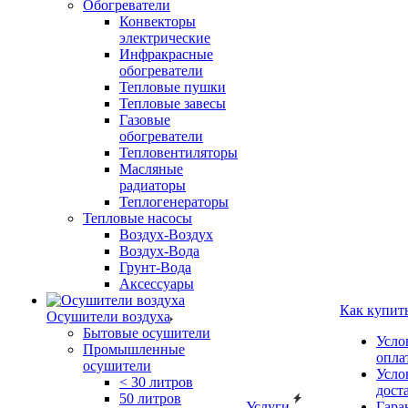
Обогреватели
Конвекторы
электрические
Инфракрасные
обогреватели
Тепловые пушки
Тепловые завесы
Газовые
обогреватели
Тепловентиляторы
Масляные
радиаторы
Теплогенераторы
Тепловые насосы
Воздух-Воздух
Воздух-Вода
Грунт-Вода
Аксессуары
Как купит
Осушители воздуха
Бытовые осушители
Усло
Промышленные
опла
осушители
Усло
< 30 литров
дост
50 литров
Услуги
Гара