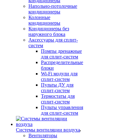
кондиционеры
Напольно-потолочные
кондиционеры
Колонные
кондиционеры
Кондиционеры без
наружного блока
Аксессуары для сплит-
систем
Помпы дренажные
для сплит-систем
Распределительные
блоки
Wi-Fi модули для
сплит-систем
Пульты ДУ для
сплит-систем
Термостаты для
сплит-систем
Пульты управления
для сплит-систем
Системы вентиляции воздуха
Вентиляторы