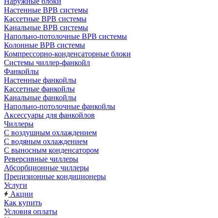
Наружные блоки
Настенные ВРВ системы
Кассетные ВРВ системы
Канальные ВРВ системы
Напольно-потолочные ВРВ системы
Колонные ВРВ системы
Компрессорно-конденсаторные блоки
Системы чиллер-фанкойл
Фанкойлы
Настенные фанкойлы
Кассетные фанкойлы
Канальные фанкойлы
Напольно-потолочные фанкойлы
Аксессуары для фанкойлов
Чиллеры
С воздушным охлаждением
С водяным охлаждением
С выносным конденсатором
Реверсивные чиллеры
Абсорбционные чиллеры
Прецизионные кондиционеры
Услуги
Акции
Как купить
Условия оплаты