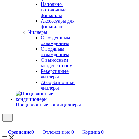
Напольно-
потолочные
фанкойлы
Аксессуары для
фанкойлов
Чиллеры
С воздушным
охлаждением
С водяным
охлаждением
С выносным
конденсатором
Реверсивные
чиллеры
Абсорбционные
чиллеры
Прецизионные кондиционеры
Сравнение
0
Отложенные
0
Корзина
0