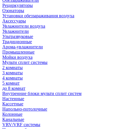
Обеззараживатели
Рециркуляторы
Озонаторы
Установки обеззараживания воздуха
Аксессуары
Увлажнители воздуха
Увлажнители
Ультразвуковые
Традиционные
Арома-увлажнители
Промышленные
Мойки воздуха
Мульти сплит системы
2 комнаты
3 комнаты
4 комнаты
5 комнат
до 8 комнат
Внутренние блоки мульти сплит систем
Настенные
Кассетные
Напольно-потолочные
Колонные
Канальные
VRV/VRF системы