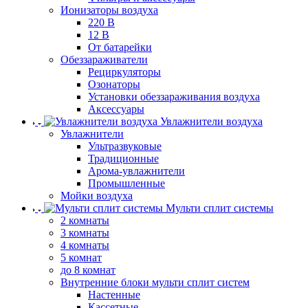
Ионизаторы воздуха
220 В
12 В
От батарейки
Обеззараживатели
Рециркуляторы
Озонаторы
Установки обеззараживания воздуха
Аксессуары
Увлажнители воздуха
Увлажнители
Ультразвуковые
Традиционные
Арома-увлажнители
Промышленные
Мойки воздуха
Мульти сплит системы
2 комнаты
3 комнаты
4 комнаты
5 комнат
до 8 комнат
Внутренние блоки мульти сплит систем
Настенные
Кассетные