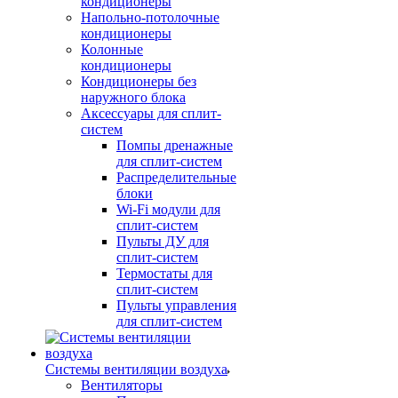
кондиционеры
Напольно-потолочные
кондиционеры
Колонные
кондиционеры
Кондиционеры без
наружного блока
Аксессуары для сплит-
систем
Помпы дренажные
для сплит-систем
Распределительные
блоки
Wi-Fi модули для
сплит-систем
Пульты ДУ для
сплит-систем
Термостаты для
сплит-систем
Пульты управления
для сплит-систем
Системы вентиляции воздуха
Вентиляторы