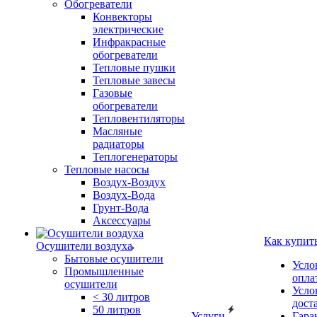
Обогреватели
Конвекторы
электрические
Инфракрасные
обогреватели
Тепловые пушки
Тепловые завесы
Газовые
обогреватели
Тепловентиляторы
Масляные
радиаторы
Теплогенераторы
Тепловые насосы
Воздух-Воздух
Воздух-Вода
Грунт-Вода
Аксессуары
Как купит
Осушители воздуха
Бытовые осушители
Усло
Промышленные
опла
осушители
Усло
< 30 литров
дост
50 литров
Услуги
Гара