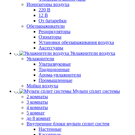
Ионизаторы воздуха
220 В
12 В
От батарейки
Обеззараживатели
Рециркуляторы
Озонаторы
Установки обеззараживания воздуха
Аксессуары
Увлажнители воздуха
Увлажнители
Ультразвуковые
Традиционные
Арома-увлажнители
Промышленные
Мойки воздуха
Мульти сплит системы
2 комнаты
3 комнаты
4 комнаты
5 комнат
до 8 комнат
Внутренние блоки мульти сплит систем
Настенные
Кассетные