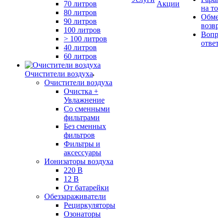
70 литров
Акции
на т
80 литров
Обме
90 литров
возв
100 литров
Вопр
> 100 литров
отве
40 литров
60 литров
Очистители воздуха
Очистители воздуха
Очистка +
Увлажнение
Cо сменными
фильтрами
Без сменных
фильтров
Фильтры и
аксессуары
Ионизаторы воздуха
220 В
12 В
От батарейки
Обеззараживатели
Рециркуляторы
Озонаторы