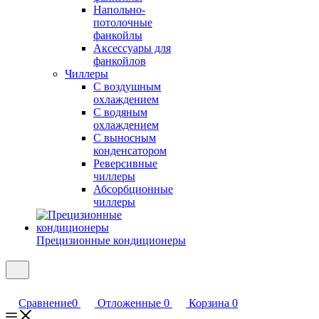
Напольно-
потолочные
фанкойлы
Аксессуары для
фанкойлов
Чиллеры
С воздушным
охлаждением
С водяным
охлаждением
С выносным
конденсатором
Реверсивные
чиллеры
Абсорбционные
чиллеры
Прецизионные кондиционеры
Сравнение
0
Отложенные
0
Корзина
0