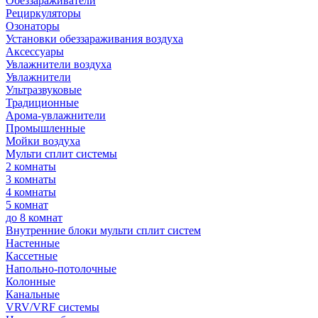
Обеззараживатели
Рециркуляторы
Озонаторы
Установки обеззараживания воздуха
Аксессуары
Увлажнители воздуха
Увлажнители
Ультразвуковые
Традиционные
Арома-увлажнители
Промышленные
Мойки воздуха
Мульти сплит системы
2 комнаты
3 комнаты
4 комнаты
5 комнат
до 8 комнат
Внутренние блоки мульти сплит систем
Настенные
Кассетные
Напольно-потолочные
Колонные
Канальные
VRV/VRF системы