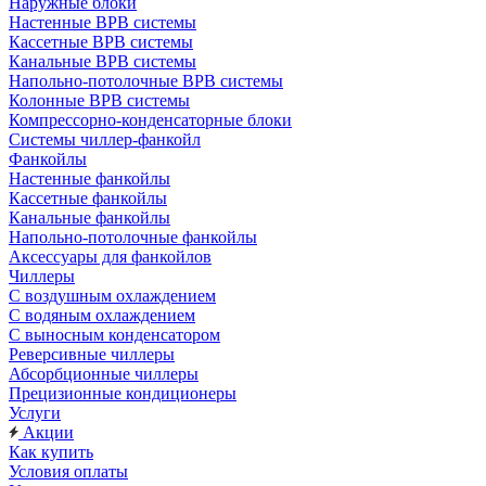
Наружные блоки
Настенные ВРВ системы
Кассетные ВРВ системы
Канальные ВРВ системы
Напольно-потолочные ВРВ системы
Колонные ВРВ системы
Компрессорно-конденсаторные блоки
Системы чиллер-фанкойл
Фанкойлы
Настенные фанкойлы
Кассетные фанкойлы
Канальные фанкойлы
Напольно-потолочные фанкойлы
Аксессуары для фанкойлов
Чиллеры
С воздушным охлаждением
С водяным охлаждением
С выносным конденсатором
Реверсивные чиллеры
Абсорбционные чиллеры
Прецизионные кондиционеры
Услуги
Акции
Как купить
Условия оплаты