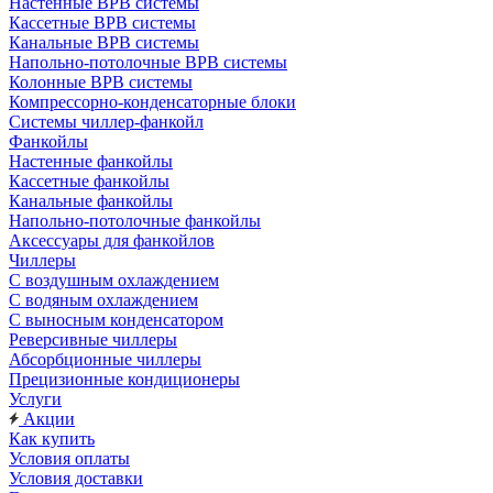
Настенные ВРВ системы
Кассетные ВРВ системы
Канальные ВРВ системы
Напольно-потолочные ВРВ системы
Колонные ВРВ системы
Компрессорно-конденсаторные блоки
Системы чиллер-фанкойл
Фанкойлы
Настенные фанкойлы
Кассетные фанкойлы
Канальные фанкойлы
Напольно-потолочные фанкойлы
Аксессуары для фанкойлов
Чиллеры
С воздушным охлаждением
С водяным охлаждением
С выносным конденсатором
Реверсивные чиллеры
Абсорбционные чиллеры
Прецизионные кондиционеры
Услуги
Акции
Как купить
Условия оплаты
Условия доставки