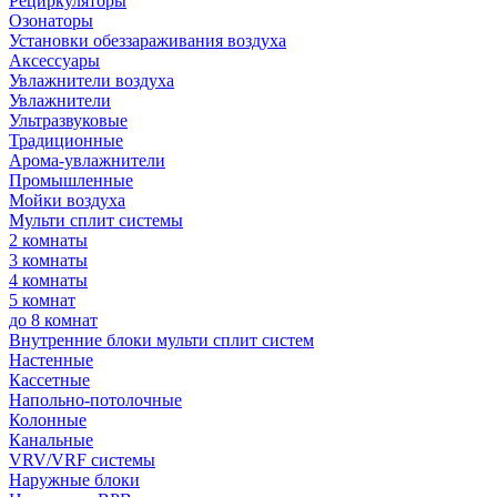
Рециркуляторы
Озонаторы
Установки обеззараживания воздуха
Аксессуары
Увлажнители воздуха
Увлажнители
Ультразвуковые
Традиционные
Арома-увлажнители
Промышленные
Мойки воздуха
Мульти сплит системы
2 комнаты
3 комнаты
4 комнаты
5 комнат
до 8 комнат
Внутренние блоки мульти сплит систем
Настенные
Кассетные
Напольно-потолочные
Колонные
Канальные
VRV/VRF системы
Наружные блоки