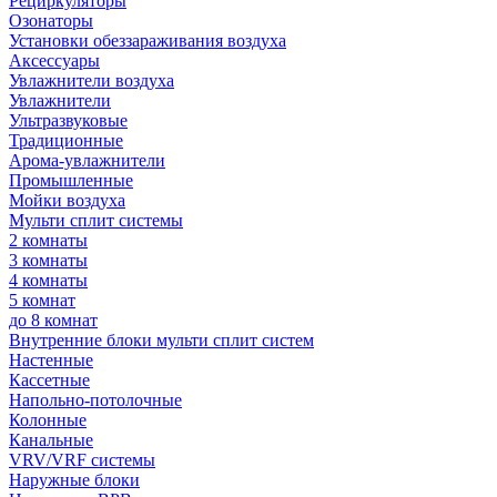
Рециркуляторы
Озонаторы
Установки обеззараживания воздуха
Аксессуары
Увлажнители воздуха
Увлажнители
Ультразвуковые
Традиционные
Арома-увлажнители
Промышленные
Мойки воздуха
Мульти сплит системы
2 комнаты
3 комнаты
4 комнаты
5 комнат
до 8 комнат
Внутренние блоки мульти сплит систем
Настенные
Кассетные
Напольно-потолочные
Колонные
Канальные
VRV/VRF системы
Наружные блоки