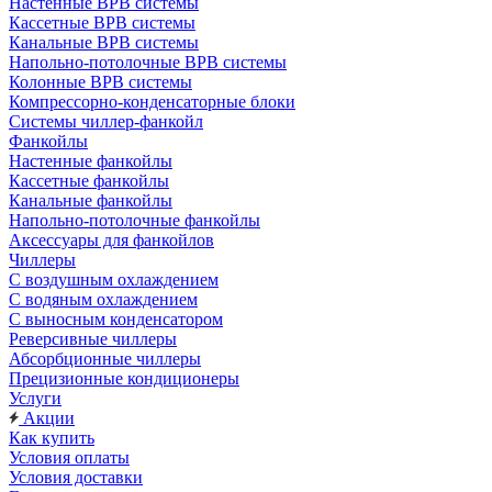
Настенные ВРВ системы
Кассетные ВРВ системы
Канальные ВРВ системы
Напольно-потолочные ВРВ системы
Колонные ВРВ системы
Компрессорно-конденсаторные блоки
Системы чиллер-фанкойл
Фанкойлы
Настенные фанкойлы
Кассетные фанкойлы
Канальные фанкойлы
Напольно-потолочные фанкойлы
Аксессуары для фанкойлов
Чиллеры
С воздушным охлаждением
С водяным охлаждением
С выносным конденсатором
Реверсивные чиллеры
Абсорбционные чиллеры
Прецизионные кондиционеры
Услуги
Акции
Как купить
Условия оплаты
Условия доставки