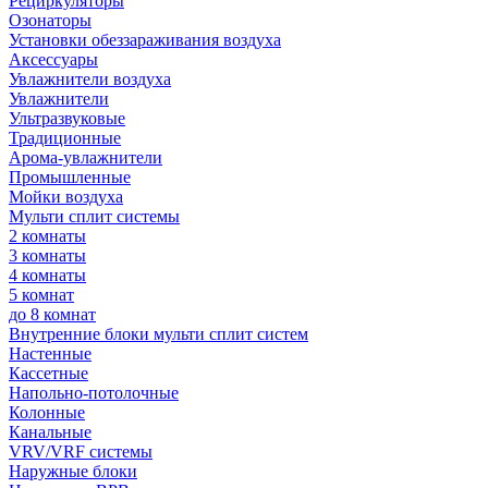
Рециркуляторы
Озонаторы
Установки обеззараживания воздуха
Аксессуары
Увлажнители воздуха
Увлажнители
Ультразвуковые
Традиционные
Арома-увлажнители
Промышленные
Мойки воздуха
Мульти сплит системы
2 комнаты
3 комнаты
4 комнаты
5 комнат
до 8 комнат
Внутренние блоки мульти сплит систем
Настенные
Кассетные
Напольно-потолочные
Колонные
Канальные
VRV/VRF системы
Наружные блоки