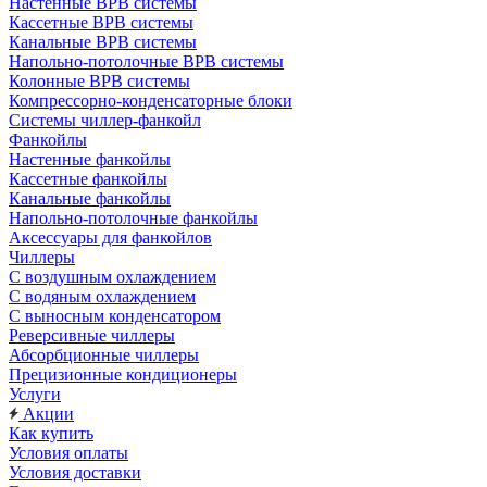
Настенные ВРВ системы
Кассетные ВРВ системы
Канальные ВРВ системы
Напольно-потолочные ВРВ системы
Колонные ВРВ системы
Компрессорно-конденсаторные блоки
Системы чиллер-фанкойл
Фанкойлы
Настенные фанкойлы
Кассетные фанкойлы
Канальные фанкойлы
Напольно-потолочные фанкойлы
Аксессуары для фанкойлов
Чиллеры
С воздушным охлаждением
С водяным охлаждением
С выносным конденсатором
Реверсивные чиллеры
Абсорбционные чиллеры
Прецизионные кондиционеры
Услуги
Акции
Как купить
Условия оплаты
Условия доставки