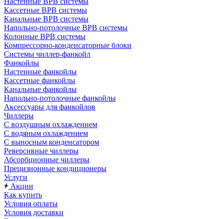
Настенные ВРВ системы
Кассетные ВРВ системы
Канальные ВРВ системы
Напольно-потолочные ВРВ системы
Колонные ВРВ системы
Компрессорно-конденсаторные блоки
Системы чиллер-фанкойл
Фанкойлы
Настенные фанкойлы
Кассетные фанкойлы
Канальные фанкойлы
Напольно-потолочные фанкойлы
Аксессуары для фанкойлов
Чиллеры
С воздушным охлаждением
С водяным охлаждением
С выносным конденсатором
Реверсивные чиллеры
Абсорбционные чиллеры
Прецизионные кондиционеры
Услуги
Акции
Как купить
Условия оплаты
Условия доставки