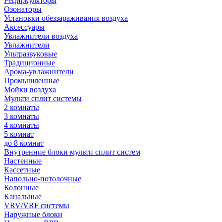
Рециркуляторы
Озонаторы
Установки обеззараживания воздуха
Аксессуары
Увлажнители воздуха
Увлажнители
Ультразвуковые
Традиционные
Арома-увлажнители
Промышленные
Мойки воздуха
Мульти сплит системы
2 комнаты
3 комнаты
4 комнаты
5 комнат
до 8 комнат
Внутренние блоки мульти сплит систем
Настенные
Кассетные
Напольно-потолочные
Колонные
Канальные
VRV/VRF системы
Наружные блоки